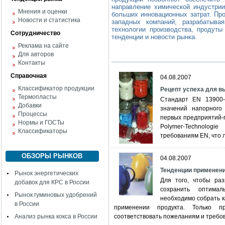
направление химической индустри
Мнения и оценки
больших инновационных затрат. Пр
Новости и статистика
западных компаний, разрабатыва
технологии производства, продуты
Сотрудничество
тенденции и новости рынка.
Реклама на сайте
Для авторов
Контакты
Справочная
04.08.2007
Классификатор продукции
Рецепт успеха для в
Термопласты
Стандарт EN 13900-
Добавки
значений напорного
Процессы
первых предприятий-п
Нормы и ГОСТы
Polymer-Technologi
Классификаторы
требованиям EN, что 
ОБЗОРЫ РЫНКОВ
04.08.2007
Тенденции применен
Рынок энергетических
Для того, чтобы ра
добавок для КРС в России
сохранить оптима
Рынок гуминовых удобрений
необходимо собрать 
в России
применении продукта. Только п
Анализ рынка кокса в России
соответствовать пожеланиям и требо