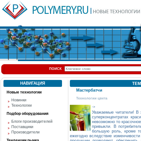
ПОИСК
НАВИГАЦИЯ
ТЕМ
Мастербатчи
Новые технологии
Технологии цвета
Новинки
Технологии
->
Уважаемые читатели! В 
Подбор оборудования
суперконцентратах крас
Блоги производителей
невозможно то красочное
привыкли. В потребител
Поставщики
большую роль, кроме то
Производители
ежегодно вследствие изменчивости
Тенденции рынка
продукции позволяют обеспечить