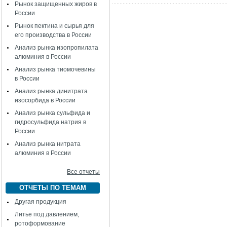
Рынок защищенных жиров в
России
Рынок пектина и сырья для
его производства в России
Анализ рынка изопропилата
алюминия в России
Анализ рынка тиомочевины
в России
Анализ рынка динитрата
изосорбида в России
Анализ рынка сульфида и
гидросульфида натрия в
России
Анализ рынка нитрата
алюминия в России
Все отчеты
ОТЧЕТЫ ПО ТЕМАМ
Другая продукция
Литье под давлением,
ротоформование