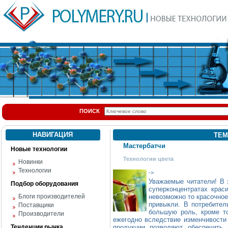
ПОИСК
НАВИГАЦИЯ
ТЕМ
Мастербатчи
Новые технологии
Технологии цвета
Новинки
Технологии
->
Уважаемые читатели! В 
Подбор оборудования
суперконцентратах крас
Блоги производителей
невозможно то красочное
привыкли. В потребител
Поставщики
большую роль, кроме то
Производители
ежегодно вследствие изменчивости
Тенденции рынка
продукции позволяют обеспечить