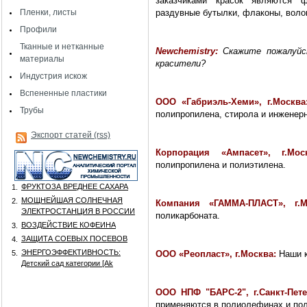
заказчиками красок являются 
Пленки, листы
раздувные бутылки, флаконы, волок
Профили
Тканные и нетканные
Newchemistry
:
Скажите пожалуйс
материалы
красители?
Индустрия искож
Вспененные пластики
ООО «Габриэль-Хеми», г.Москв
Трубы
полипропилена, стирола и инженер
Экспорт статей (rss)
Корпорация «Ампасет», г.Моск
полипропилена и полиэтилена.
ФРУКТОЗА ВРЕДНЕЕ САХАРА
1.
МОЩНЕЙШАЯ СОЛНЕЧНАЯ
2.
Компания «ГАММА-ПЛАСТ», г.
ЭЛЕКТРОСТАНЦИЯ В РОССИИ
поликарбоната.
ВОЗДЕЙСТВИЕ КОФЕИНА
3.
ЗАЩИТА СОЕВЫХ ПОСЕВОВ
4.
ЭНЕРГОЭФФЕКТИВНОСТЬ:
5.
ООО «Реопласт», г.Москва:
Наши 
Детский сад категории [Аk
ООО НПФ "БАРС-2", г.Санкт-Пет
применяются в полиолефинах и пол