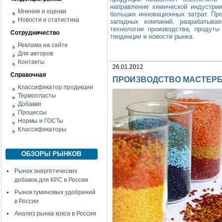
направление химической индустри
Мнения и оценки
больших инновационных затрат. Пр
Новости и статистика
западных компаний, разрабатыва
технологии производства, продуты
Сотрудничество
тенденции и новости рынка.
Реклама на сайте
Для авторов
Контакты
26.01.2012
Справочная
ПРОИЗВОДСТВО МАСТЕРБ
Классификатор продукции
Термопласты
Добавки
Процессы
Нормы и ГОСТы
Классификаторы
ОБЗОРЫ РЫНКОВ
Рынок энергетических
добавок для КРС в России
Рынок гуминовых удобрений
в России
Анализ рынка кокса в России