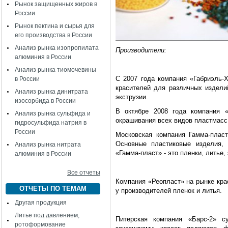
Рынок защищенных жиров в
России
Рынок пектина и сырья для
его производства в России
Анализ рынка изопропилата
Производители:
алюминия в России
Анализ рынка тиомочевины
С 2007 года компания «Габриэль-
в России
красителей для различных издели
Анализ рынка динитрата
экструзии.
изосорбида в России
В октябре 2008 года компания «
Анализ рынка сульфида и
окрашивания всех видов пластмасс,
гидросульфида натрия в
России
Московская компания Гамма-плас
Основные пластиковые изделия, 
Анализ рынка нитрата
«Гамма-пласт» - это пленки, литье
алюминия в России
Все отчеты
Компания «Реопласт» на рынке крас
ОТЧЕТЫ ПО ТЕМАМ
у производителей пленок и литья.
Другая продукция
Литье под давлением,
Питерская компания «Барс-2» 
ротоформование