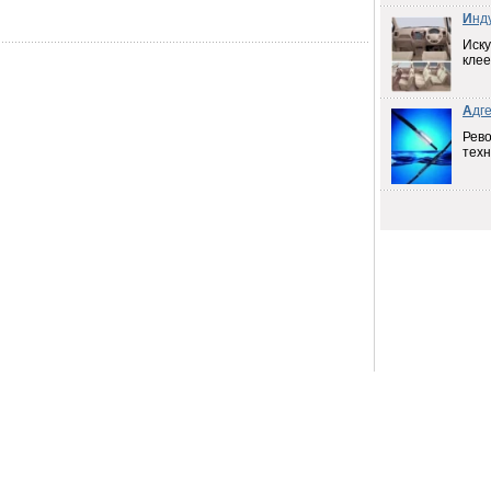
И
нд
Иску
клее
А
дг
Рев
техн
Продам