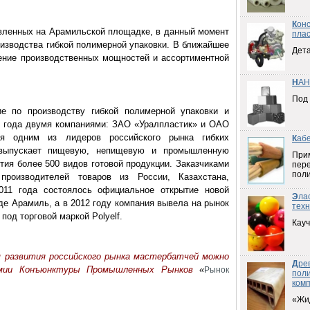
К
он
овленных на Арамильской площадке, в данный момент
плас
оизводства гибкой полимерной упаковки. В ближайшее
Дета
ение производственных мощностей и ассортиментной
Н
АН
Под
ие по производству гибкой полимерной упаковки и
9 года двумя компаниями: ЗАО «Уралпластик» и ОАО
ся одним из лидеров российского рынка гибких
К
аб
 выпускает пищевую, непищевую и промышленную
При
тия более 500 видов готовой продукции. Заказчиками
пер
пол
роизводителей товаров из России, Казахстана,
011 года состоялось официальное открытие новой
Э
ла
де Арамиль, а в 2012 году компания вывела на рынок
техн
од торговой маркой Polyelf.
Кауч
м развития российского рынка мастербатчей можно
Д
ре
емии Конъюнктуры Промышленных Рынков
«
Рынок
пол
ком
«Жи