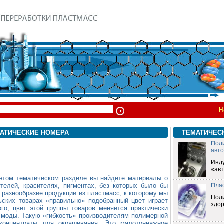
Н
АТИЧЕСКИЕ НОМЕРА
ТЕМАТИЧЕС
П
ол
авт
Инд
«ав
этом тематическом разделе вы найдете материалы о
ителей, красителях, пигментах, без которых было бы
П
ла
 разнообразие продукции из пластмасс, к которому мы
Пол
ьских товарах «правильно» подобранный цвет играет
здо
го, цвет этой группы товаров меняется практически
 моды. Такую «гибкость» производителям полимерной
 концентраты для окрашивания. Это малотоннажное