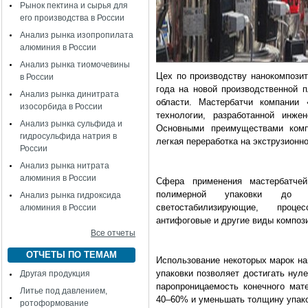
Рынок пектина и сырья для
его производства в России
Анализ рынка изопропилата
алюминия в России
Анализ рынка тиомочевины
Цех по производству нанокомпозит
в России
года на новой производственной 
Анализ рынка динитрата
области. Мастербатчи компании 
изосорбида в России
технологии, разработанной инже
Анализ рынка сульфида и
Основными преимуществами комп
гидросульфида натрия в
легкая переработка на экструзионн
России
Анализ рынка нитрата
алюминия в России
Сфера применения мастербатчей
полимерной упаковки до р
Анализ рынка гидроксида
светостабилизирующие, процес
алюминия в России
антифоговые и другие виды композ
Все отчеты
ОТЧЕТЫ ПО ТЕМАМ
Использование некоторых марок на
упаковки позволяет достигать нул
Другая продукция
паропроницаемость конечного мат
Литье под давлением,
40–60% и уменьшать толщину упако
ротоформование