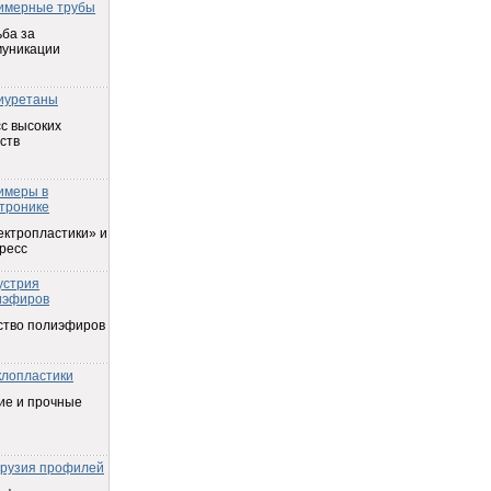
имерные трубы
ба за
муникации
иуретаны
с высоких
ств
имеры в
тронике
ектропластики» и
ресс
устрия
иэфиров
ство полиэфиров
клопластики
ие и прочные
трузия профилей