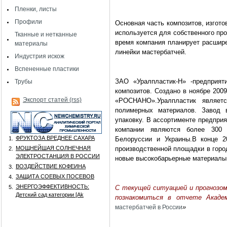
Пленки, листы
Профили
Основная часть композитов, изгот
используется для собственного пр
Тканные и нетканные
время компания планирует расшир
материалы
линейки мастербатчей.
Индустрия искож
Вспененные пластики
ЗАО «Уралпластик-Н» -предприят
Трубы
композитов. Создано в ноябре 200
Экспорт статей (rss)
«РОСНАНО».Уралпластик являет
полимерных материалов. Завод
упаковку. В ассортименте предприя
компании являются более 300 п
ФРУКТОЗА ВРЕДНЕЕ САХАРА
1.
Белоруссии и Украины.В конце 2
МОЩНЕЙШАЯ СОЛНЕЧНАЯ
производственной площадки в горо
2.
ЭЛЕКТРОСТАНЦИЯ В РОССИИ
новые высокобарьерные материалы п
ВОЗДЕЙСТВИЕ КОФЕИНА
3.
ЗАЩИТА СОЕВЫХ ПОСЕВОВ
4.
ЭНЕРГОЭФФЕКТИВНОСТЬ:
5.
С текущей ситуацией и прогнозо
Детский сад категории [Аk
познакомиться в отчете Акад
»
мастербатчей в России