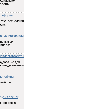
офильные»
ологии
сс-формы
стка: технологии
рвис
каные материалы
 нетканых
ериалов
мопластавтоматы
рудование для
я под давлением
иолефины
овый пласт
трузия пленок
 прогресса