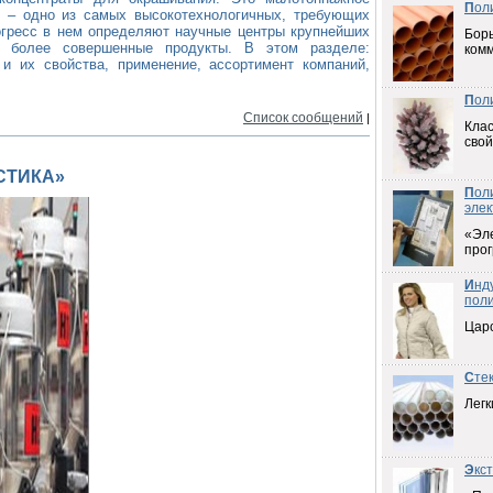
П
ол
и – одно из самых высокотехнологичных, требующих
огресс в нем определяют научные центры крупнейших
Борь
я более совершенные продукты. В этом разделе:
ком
 и их свойства, применение, ассортимент компаний,
П
ол
Список сообщений
|
Клас
свой
СТИКА»
П
ол
элек
«Эл
прог
И
нд
пол
Цар
С
те
Легк
Э
кс