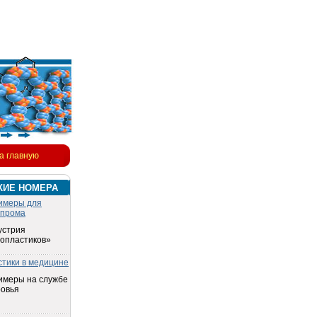
а главную
КИЕ НОМЕРА
имеры для
опрома
устрия
топластиков»
стики в медицине
имеры на службе
ровья