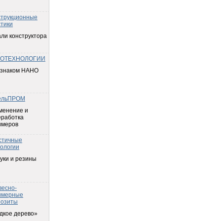
струкционные
тики
ли конструктора
ОТЕХНОЛОГИИ
 знаком НАНО
ельПРОМ
менение и
еработка
имеров
стичные
ологии
уки и резины
весно-
имерные
позиты
дкое дерево»