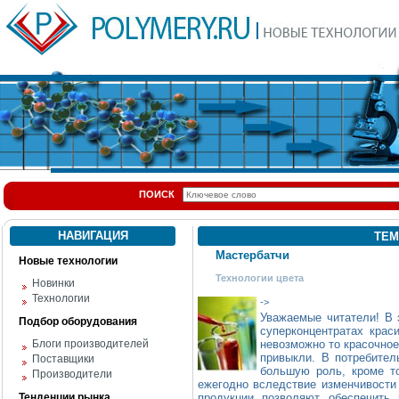
ПОИСК
НАВИГАЦИЯ
ТЕМ
Мастербатчи
Новые технологии
Технологии цвета
Новинки
Технологии
->
Уважаемые читатели! В 
Подбор оборудования
суперконцентратах крас
Блоги производителей
невозможно то красочное
привыкли. В потребител
Поставщики
большую роль, кроме то
Производители
ежегодно вследствие изменчивости
Тенденции рынка
продукции позволяют обеспечить