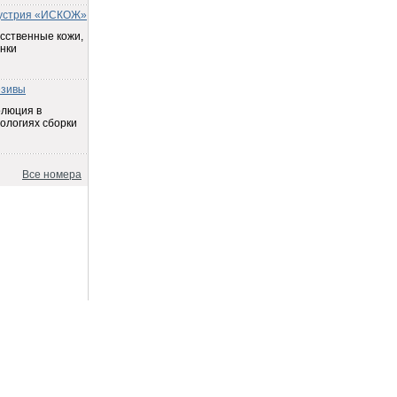
устрия «ИСКОЖ»
сственные кожи,
нки
езивы
олюция в
ологиях сборки
Все номера