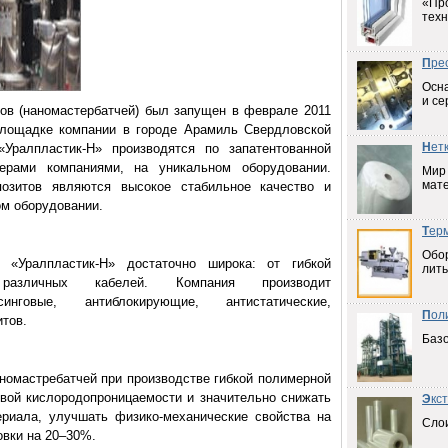
«Пр
техн
П
ре
Осна
и се
ов (наномастербатчей) был запущен в феврале 2011
площадке компании в городе Арамиль Свердловской
Н
ет
«Уралпластик-Н» производятся по запатентованной
нерами компаниями, на уникальном оборудовании.
Мир
мат
озитов являются высокое стабильное качество и
ом оборудовании.
Т
ер
Обо
 «Уралпластик-Н» достаточно широка: от гибкой
лить
азличных кабелей. Компания производит
синговые, антиблокирующие, антистатические,
П
ол
итов.
Баз
номастребатчей при производстве гибкой полимерной
евой кислородопроницаемости и значительно снижать
Э
кс
ериала, улучшать физико-механические свойства на
Слои
вки на 20–30%.