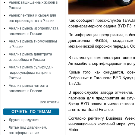
Рынок защищенных жиров в
России
Рынок пектина и сырья для
Как сообщает пресс-служба ТагАЗа
его производства в России
среднеразмерного седана BYD F3, п
Анализ рынка изопропилата
алюминия в России
По информация предприятия, в баз
двигателем 4G15S, созданным 
Анализ рынка тиомочевины
механической коробкой передач. Об
в России
Анализ рынка динитрата
В начальную комплектацию также в
изосорбида в России
Автомобиль сертифицирован и допу
Анализ рынка сульфида и
Кроме того, как ожидается, осе
гидросульфида натрия в
Собранные в Таганроге BYD будут 
России
ТагАЗа.
Анализ рынка нитрата
алюминия в России
В пресс-службе завода отметили,
партнера для предприятия не слу
Все отчеты
бренд BYD вошел в число пятисот 
агентства Brand Finance.
ОТЧЕТЫ ПО ТЕМАМ
Согласно рейтингу Business Wee
Другая продукция
инновационных компаний мира, усту
Литье под давлением,
Motor.
ротоформование