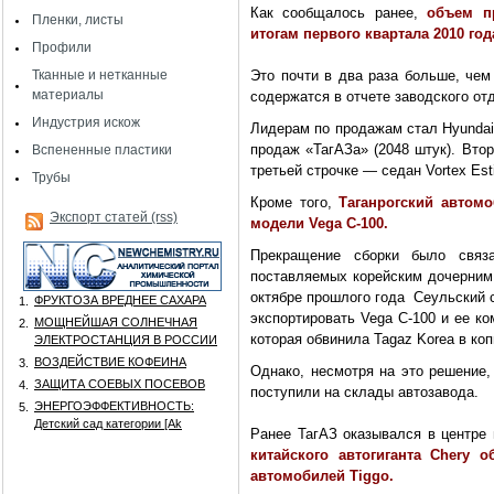
Как сообщалось ранее,
объем п
Пленки, листы
итогам первого квартала 2010 го
Профили
Тканные и нетканные
Это почти в два раза больше, чем
материалы
содержатся в отчете заводского от
Индустрия искож
Лидерам по продажам стал Hyundai
продаж «ТагАЗа» (2048 штук). Втор
Вспененные пластики
третьей строчке — седан Vortex Est
Трубы
Кроме того,
Таганрогский автом
Экспорт статей (rss)
модели Vega C-100.
Прекращение сборки было связ
поставляемых корейским дочерним 
октябре прошлого года Сеульский с
ФРУКТОЗА ВРЕДНЕЕ САХАРА
1.
экспортировать Vega C-100 и ее к
МОЩНЕЙШАЯ СОЛНЕЧНАЯ
2.
которая обвинила Tagaz Korea в ко
ЭЛЕКТРОСТАНЦИЯ В РОССИИ
ВОЗДЕЙСТВИЕ КОФЕИНА
3.
Однако, несмотря на это решение
ЗАЩИТА СОЕВЫХ ПОСЕВОВ
4.
поступили на склады автозавода.
ЭНЕРГОЭФФЕКТИВНОСТЬ:
5.
Детский сад категории [Аk
Ранее ТагАЗ оказывался в центре
китайского автогиганта Chery 
автомобилей Tiggo.