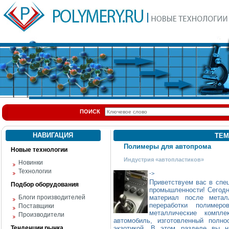
ПОИСК
НАВИГАЦИЯ
ТЕМ
Полимеры для автопрома
Новые технологии
Индустрия «автопластиков»
Новинки
Технологии
->
Приветствуем вас в спе
Подбор оборудования
промышленности! Сегодн
Блоги производителей
материал после метал
переработки полимер
Поставщики
металлические компл
Производители
автомобиль, изготовленный полн
Тенденции рынка
экзотикой. В этом разделе вы н