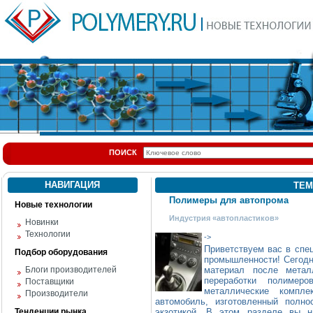
ПОИСК
НАВИГАЦИЯ
ТЕМ
Полимеры для автопрома
Новые технологии
Индустрия «автопластиков»
Новинки
Технологии
->
Приветствуем вас в спе
Подбор оборудования
промышленности! Сегодн
Блоги производителей
материал после метал
переработки полимер
Поставщики
металлические компл
Производители
автомобиль, изготовленный полн
Тенденции рынка
экзотикой. В этом разделе вы н