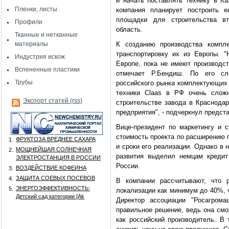
и начать поставлять технику в Ка
Пленки, листы
компания планирует построить е
площадки для строительства вт
Профили
область.
Тканные и нетканные
материалы
К созданию производства компл
транспортировку их из Европы. 
Индустрия искож
Европе, пока не имеют производст
Вспененные пластики
отмечает Р.Бендиш. По его сл
Трубы
российского рынка комплектующих 
техники Claas в РФ очень слож
Экспорт статей (rss)
строительстве завода в Краснода
предприятия", - подчеркнул предст
Вице-президент по маркетингу и с
стоимость проекта по расширению 
ФРУКТОЗА ВРЕДНЕЕ САХАРА
1.
и сроки его реализации. Однако в 
МОЩНЕЙШАЯ СОЛНЕЧНАЯ
2.
развития выделил немцам кредит
ЭЛЕКТРОСТАНЦИЯ В РОССИИ
России.
ВОЗДЕЙСТВИЕ КОФЕИНА
3.
ЗАЩИТА СОЕВЫХ ПОСЕВОВ
4.
В компании рассчитывают, что р
ЭНЕРГОЭФФЕКТИВНОСТЬ:
5.
локализации как минимум до 40%, ч
Детский сад категории [Аk
Директор ассоциации "Росагрома
правильное решение, ведь она смо
как российский производитель. В 