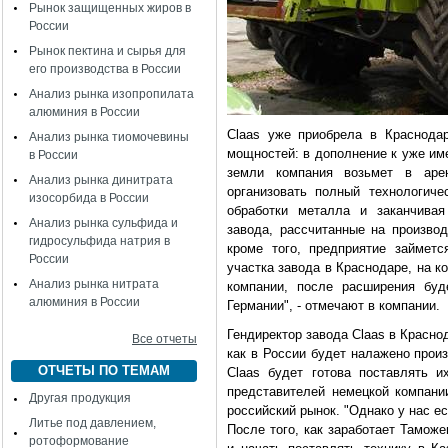
Рынок защищенных жиров в
России
Рынок пектина и сырья для
его производства в России
Анализ рынка изопропилата
алюминия в России
Claas уже приобрела в Краснода
Анализ рынка тиомочевины
мощностей: в дополнение к уже им
в России
земли компания возьмет в арен
Анализ рынка динитрата
организовать полный технологиче
изосорбида в России
обработки металла и заканчивая
Анализ рынка сульфида и
завода, рассчитанные на производ
гидросульфида натрия в
кроме того, предприятие займет
России
участка завода в Краснодаре, на к
Анализ рынка нитрата
компании, после расширения буд
алюминия в России
Германии", - отмечают в компании.
Гендиректор завода Claas в Красно
Все отчеты
как в России будет налажено прои
ОТЧЕТЫ ПО ТЕМАМ
Claas будет готова поставлять 
представителей немецкой компани
Другая продукция
российский рынок. "Однако у нас ес
Литье под давлением,
После того, как заработает Тамож
ротоформование