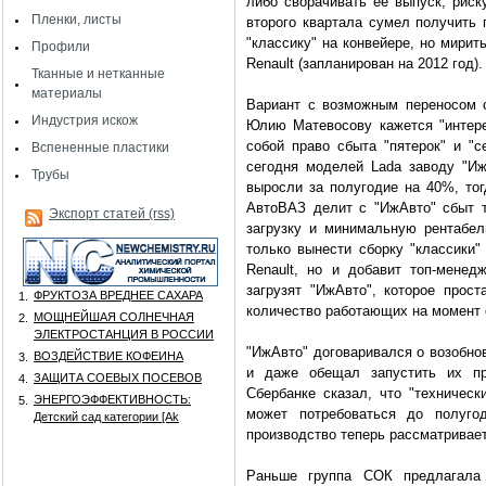
либо сворачивать ее выпуск, риск
Пленки, листы
второго квартала сумел получить 
"классику" на конвейере, но мирит
Профили
Renault (запланирован на 2012 год).
Тканные и нетканные
материалы
Вариант с возможным переносом с
Индустрия искож
Юлию Матевосову кажется "интере
собой право сбыта "пятерок" и "
Вспененные пластики
сегодня моделей Lada заводу "Иж
Трубы
выросли за полугодие на 40%, тог
АвтоВАЗ делит с "ИжАвто" сбыт т
Экспорт статей (rss)
загрузку и минимальную рентабел
только вынести сборку "классики"
Renault, но и добавит топ-менед
загрузят "ИжАвто", которое прост
ФРУКТОЗА ВРЕДНЕЕ САХАРА
1.
количество работающих на момент о
МОЩНЕЙШАЯ СОЛНЕЧНАЯ
2.
ЭЛЕКТРОСТАНЦИЯ В РОССИИ
"ИжАвто" договаривался о возобнов
ВОЗДЕЙСТВИЕ КОФЕИНА
3.
и даже обещал запустить их пр
ЗАЩИТА СОЕВЫХ ПОСЕВОВ
4.
Сбербанке сказал, что "техническ
ЭНЕРГОЭФФЕКТИВНОСТЬ:
5.
может потребоваться до полуго
Детский сад категории [Аk
производство теперь рассматривает
Раньше группа СОК предлагала