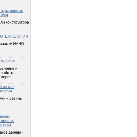
струкционные
тики
ли конструктора
ОТЕХНОЛОГИИ
 знаком НАНО
ельПРОМ
менение и
еработка
имеров
стичные
ологии
уки и резины
весно-
имерные
позиты
дкое дерево»