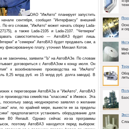
«Пр
техн
ОАО "ИжАвто" планирует запустить
П
ре
 начале сентября, сообщил "Интерфаксу" внешний
Осна
 По его словам, "ИжАвто" может начать сборку Lada-
и се
7175), а также Lada-2105 и Lada-2107. "Четверки"
одавать самостоятельно — АвтоВАЗ будет лишь
ятерки" и "семерки" АвтоВАЗ будет продавать сам, а
Н
ет
рку фиксированную плату, уточнил Михаил Котов.
Мир
мат
ка не закончены, заявили "Ъ" на АвтоВАЗе. По словам
итывает договориться с АвтоВАЗом к концу июля. Он
Т
ер
лия" к возобновлению производства на "ИжАвто"
Обо
ль 8,25 млрд руб. из 15 млрд руб. долга завода). В
лить
П
ол
лизких к переговорам АвтоВАЗа и "ИжАвто", АвтоВАЗ
се производства семейства "классика" в Ижевск. Эта
Баз
, поскольку завод неоднократно заявлял о желании
сики" или, по крайней мере, вынести ее за пределы
сики" предполагается установить оборудование для
Э
кс
ме В0 Renault. Однако сейчас из-за программы
Слои
высок, поэтому АвтоВАЗ находится перед выбором: