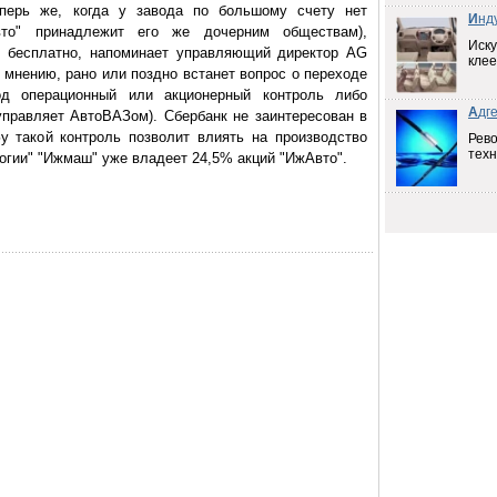
теперь же, когда у завода по большому счету нет
И
нд
вто" принадлежит его же дочерним обществам),
Иску
о бесплатно, напоминает управляющий директор AG
клее
о мнению, рано или поздно встанет вопрос о переходе
д операционный или акционерный контроль либо
А
дг
управляет АвтоВАЗом). Сбербанк не заинтересован в
у такой контроль позволит влиять на производство
Рев
техн
огии" "Ижмаш" уже владеет 24,5% акций "ИжАвто".