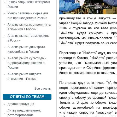
Рынок защищенных жиров в
России
Рынок пектина и сырья для
его производства в России
производство в конце августа —
управляющий завода Михаил Котов.
Анализ рынка изопропилата
2104 и фургона на его базе (Иж-2
алюминия в России
"ИжАвто" будет собирать и пр
Анализ рынка тиомочевины
поставщиком машинокомплектов. "П
в России
"ИжАвто" будет получать за их сбо
Анализ рынка динитрата
изосорбида в России
Переговоры с "ИжАвто" идут, но по
господина Котова, "ИжАвто" рассч
Анализ рынка сульфида и
уточнил, что "максимальные уси
гидросульфида натрия в
России
прикладывает и Сбербанк (держате
банке от комментариев отказались.
Анализ рынка нитрата
алюминия в России
По словам двух источников "Ъ", б
ведет переговоры о полном перено
Все отчеты
идея обсуждалась еще до кризиса
ОТЧЕТЫ ПО ТЕМАМ
свернуть сборку устаревшей "клас
Тольятти. В цехе по сборке "клас
Другая продукция
сборки автомобилей на платфор
Литье под давлением,
утилизации спрос на "классику" 
ротоформование