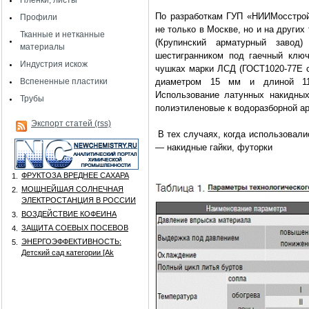
Пленки, листы
По разработкам ГУП «НИИМосстрой
Профили
не только в Москве, но и на других
Тканные и нетканные
(Крупинский арматурный завод
материалы
шестигранником под гаечный клю
Индустрия искож
чушках марки ЛСД (ГОСТ1020-77Е с
Вспененные пластики
диаметром 15 мм и длиной 11 
Использование латунных накидных
Трубы
полиэтиленовые к водоразборной а
Экспорт статей (rss)
В тех случаях, когда использовал
— накидные гайки, футорки
ФРУКТОЗА ВРЕДНЕЕ САХАРА
1.
МОЩНЕЙШАЯ СОЛНЕЧНАЯ
2.
ЭЛЕКТРОСТАНЦИЯ В РОССИИ
ВОЗДЕЙСТВИЕ КОФЕИНА
3.
ЗАЩИТА СОЕВЫХ ПОСЕВОВ
4.
ЭНЕРГОЭФФЕКТИВНОСТЬ:
5.
Детский сад категории [Аk