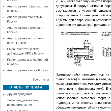
России
2,5 мм несколько улучшаются потре
допускаемый радиус изгиба и веро
Анализ рынка гофрокартона
уменьшается внутренний диамет
в России
сопротивление. Более целесообразн
Анализ рынка фанеры в
13,5 мм при сохранении внутреннег
России
в увеличении диаметра проходного 
Анализ рынка цемента в
России
Анализ рынка картофеля
фри в России
Рынок энергетических
добавок для КРС в России
Рынок гуминовых удобрений
в России
Анализ рынка кокса в России
Накидные гайки изготовлялись из 
фенопластов) и металла (стали, ч
Все отчеты
гайки изготовлялись методом литья
ОТЧЕТЫ ПО ТЕМАМ
- точением и фрезерованием). В 
отливке или заготовке, в пластмасс
Другая продукция
использования литьевых форм с 
Литье под давлением,
подводок и их эксплуатации пока
ротоформование
обладают накидные гайки из латуни