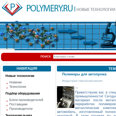
ПОИСК
НАВИГАЦИЯ
ТЕМ
Полимеры для автопрома
Новые технологии
Индустрия «автопластиков»
Новинки
Технологии
->
Приветствуем вас в спе
Подбор оборудования
промышленности! Сегодня
Блоги производителей
материал после метал
переработки полимер
Поставщики
металлические компле
Производители
автомобиль, изготовленный полно
Тенденции рынка
экзотикой. В этом разделе вы н