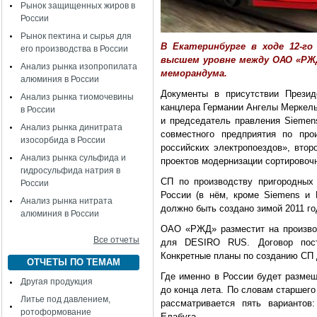
Рынок защищенных жиров в
России
Рынок пектина и сырья для
В Екатеринбурге в ходе 12-го
его производства в России
высшем уровне между ОАО «РЖД
Анализ рынка изопропилата
меморандума.
алюминия в России
Документы в присутствии Прези
Анализ рынка тиомочевины
канцлера Германии Ангелы Меркел
в России
и председатель правления Sieme
Анализ рынка динитрата
совместного предприятия по про
изосорбида в России
российских электропоездов», втор
Анализ рынка сульфида и
проектов модернизации сортировоч
гидросульфида натрия в
СП по производству пригородных
России
России (в нём, кроме Siemens и 
Анализ рынка нитрата
должно быть создано зимой 2011 г
алюминия в России
ОАО «РЖД» разместит на производ
Все отчеты
для DESIRO RUS. Договор пост
Конкретные планы по созданию СП
ОТЧЕТЫ ПО ТЕМАМ
Где именно в России будет разме
Другая продукция
до конца лета. По словам старшег
Литье под давлением,
рассматривается пять вариантов
ротоформование
Елабуга.