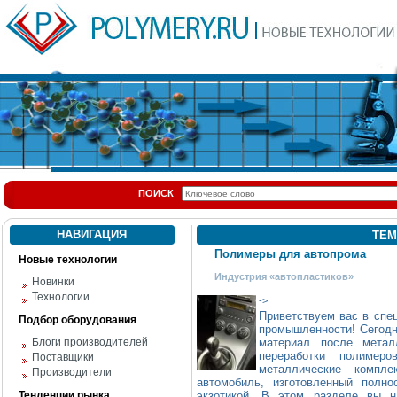
ПОИСК
НАВИГАЦИЯ
ТЕМ
Полимеры для автопрома
Новые технологии
Индустрия «автопластиков»
Новинки
Технологии
->
Приветствуем вас в спе
Подбор оборудования
промышленности! Сегодн
Блоги производителей
материал после метал
переработки полимер
Поставщики
металлические компл
Производители
автомобиль, изготовленный полн
Тенденции рынка
экзотикой. В этом разделе вы н