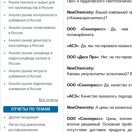
Про» и Ардатовского светотехничес
Рынок пектина и сырья для
его производства в России
NewChemistry:
Вашей компанией п
Анализ рынка изопропилата
(«Казаньоргсинтез»)?
алюминия в России
Анализ рынка тиомочевины
ООО «Сонопресс»:
Да, нам 
в России
поликарбоната.
Анализ рынка динитрата
изосорбида в России
«АСЗ»
: Да, мы тестировали казанск
Анализ рынка сульфида и
ООО «Диск Про»
: Нет, не тестиро
гидросульфида натрия в
России
NewChemistry:
Анализ рынка нитрата
Каковы результаты испытаний? В
алюминия в России
Анализ рынка гидроксида
ООО «Сонопресс»:
Да, качество э
алюминия в России
«АСЗ»:
Качество оказалось подход
Все отчеты
NewChemistry:
А цены на казански
ОТЧЕТЫ ПО ТЕМАМ
Другая продукция
ООО «Сонопресс»
: Цены, кончен
вполне решаемый. Основная пробле
Литье под давлением,
отсутствие доставки продукта д
ротоформование