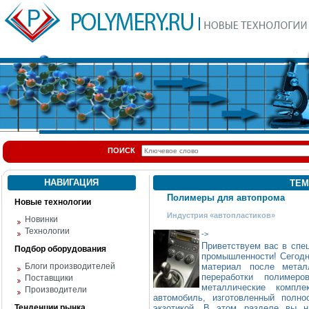
ПОИСК
НАВИГАЦИЯ
ТЕМ
Полимеры для автопрома
Новые технологии
Индустрия «автопластиков»
Новинки
Технологии
->
Приветствуем вас в спе
Подбор оборудования
промышленности! Сегодн
Блоги производителей
материал после метал
переработки полимер
Поставщики
металлические компл
Производители
автомобиль, изготовленный полн
Тенденции рынка
экзотикой. В этом разделе вы н