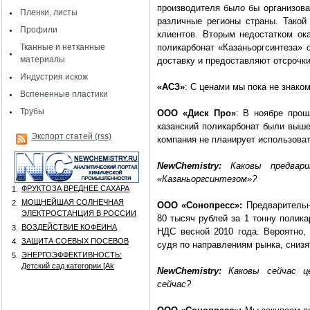
производителя было бы организова
Пленки, листы
различные регионы страны. Такой
Профили
клиентов. Вторым недостатком ока
Тканные и нетканные
поликарбонат «Казаньоргсинтеза» 
материалы
доставку и предоставляют отсрочки
Индустрия искож
«АСЗ»
: С ценами мы пока не знако
Вспененные пластики
Трубы
ООО «Диск Про»
: В ноябре прош
казанский поликарбонат были выше
Экспорт статей (rss)
компания не планирует использоват
NewChemistry:
Каковы предвар
«Казаньоргсинтезом»?
ФРУКТОЗА ВРЕДНЕЕ САХАРА
1.
МОЩНЕЙШАЯ СОЛНЕЧНАЯ
2.
ООО «Сонопресс»:
Предварительна
ЭЛЕКТРОСТАНЦИЯ В РОССИИ
80 тысяч рублей за 1 тонну полика
ВОЗДЕЙСТВИЕ КОФЕИНА
3.
НДС весной 2010 года. Вероятно, 
ЗАЩИТА СОЕВЫХ ПОСЕВОВ
4.
судя по направлениям рынка, снизя
ЭНЕРГОЭФФЕКТИВНОСТЬ:
5.
Детский сад категории [Аk
NewChemistry:
Каковы сейчас це
сейчас?