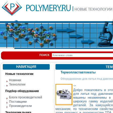
ПОИСК
НАВИГАЦИЯ
ТЕМ
Термопластавтоматы
Новые технологии
Оборудование для литья под давле
Новинки
Технологии
->
Добро пожаловать в это
Подбор оборудования
для литья под давлен
Блоги производителей
машины незаменимы в п
широкую гамму изделий
Поставщики
деталей. За кажущейся
Производители
механизм, по техническим свойств
Тенденции рынка
этом прогресс в производстве ТПА 