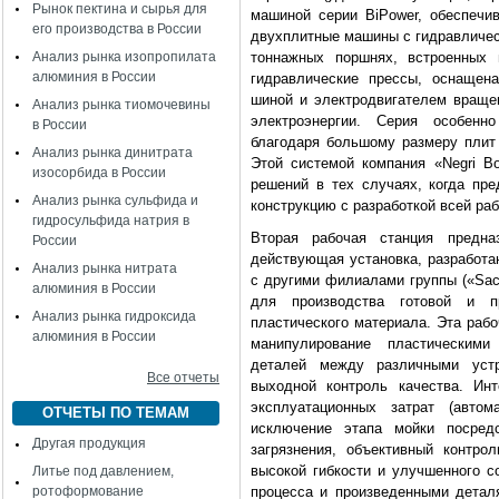
Рынок пектина и сырья для
машиной серии BiPower, обеспечи
его производства в России
двухплитные машины с гидравличес
Анализ рынка изопропилата
тоннажных поршнях, встроенных 
алюминия в России
гидравлические прессы, оснащен
шиной и электродвигателем враще
Анализ рынка тиомочевины
электроэнергии. Серия особен
в России
благодаря большому размеру плит
Анализ рынка динитрата
Этой системой компания «Negri B
изосорбида в России
решений в тех случаях, когда пр
Анализ рынка сульфида и
конструкцию с разработкой всей раб
гидросульфида натрия в
Вторая рабочая станция предна
России
действующая установка, разработан
Анализ рынка нитрата
с другими филиалами группы («Sacm
алюминия в России
для производства готовой и п
Анализ рынка гидроксида
пластического материала. Эта раб
алюминия в России
манипулирование пластическим
деталей между различными устр
Все отчеты
выходной контроль качества. Ин
эксплуатационных затрат (автом
ОТЧЕТЫ ПО ТЕМАМ
исключение этапа мойки посред
Другая продукция
загрязнения, объективный контрол
высокой гибкости и улучшенного 
Литье под давлением,
ротоформование
процесса и произведенными детал