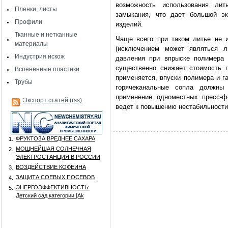
возможность использования ли
Пленки, листы
замыкания, что дает большой эк
Профили
изделий.
Тканные и нетканные
Чаще всего при таком литье не 
материалы
(исключением может являться ли
Индустрия искож
давления при впрыске полимера 
существенно снижает стоимость п
Вспененные пластики
применяется, впуски полимера и г
Трубы
горячеканальные сопла должны 
применение одноместных пресс-фо
Экспорт статей (rss)
ведет к повышению нестабильности
ФРУКТОЗА ВРЕДНЕЕ САХАРА
1.
МОЩНЕЙШАЯ СОЛНЕЧНАЯ
2.
ЭЛЕКТРОСТАНЦИЯ В РОССИИ
ВОЗДЕЙСТВИЕ КОФЕИНА
3.
ЗАЩИТА СОЕВЫХ ПОСЕВОВ
4.
ЭНЕРГОЭФФЕКТИВНОСТЬ:
5.
Детский сад категории [Аk