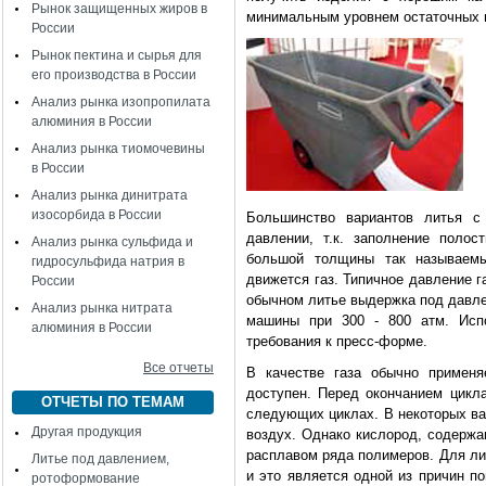
Рынок защищенных жиров в
минимальным уровнем остаточных н
России
Рынок пектина и сырья для
его производства в России
Анализ рынка изопропилата
алюминия в России
Анализ рынка тиомочевины
в России
Анализ рынка динитрата
изосорбида в России
Большинство вариантов литья с 
давлении, т.к. заполнение полос
Анализ рынка сульфида и
большой толщины так называемы
гидросульфида натрия в
движется газ. Типичное давление га
России
обычном литье выдержка под давле
Анализ рынка нитрата
машины при 300 - 800 атм. Испо
алюминия в России
требования к пресс-форме.
Все отчеты
В качестве газа обычно применя
доступен. Перед окончанием цикла
ОТЧЕТЫ ПО ТЕМАМ
следующих циклах. В некоторых ва
Другая продукция
воздух. Однако кислород, содержа
расплавом ряда полимеров. Для ли
Литье под давлением,
и это является одной из причин п
ротоформование