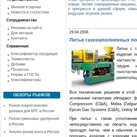
новые, более совершенные машины,
Мнения и оценки
о прогрессе в данной сфере, нов
Новости и статистика
ведущих игроков рынка.
Сотрудничество
Реклама на сайте
29.04.2008
Для авторов
Контакты
Литье газонаполненных п
Справочная
Литье с г
Классификатор продукции
изделия п
Термопласты
частности 
Добавки
трудно 
Процессы
толстосте
Нормы и ГОСТы
разнотолщи
Классификаторы
Все технические решения в этой 
ОБЗОРЫ РЫНКОВ
основными патентами обладают фир
Compressors (США), Melea (Гибрал
Рынок энергетических
Epcon Gas Systems (США), Uniloy Mi
добавок для КРС в России
При литье с газом уплотнение
Рынок гуминовых удобрений
в России
непосредственно на область изд
проходит легче, чем в обычном л
Анализ рынка кокса в России
получить изделия с хорошим кач