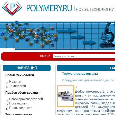
ПОИСК
НАВИГАЦИЯ
ТЕМ
Термопластавтоматы
Новые технологии
Оборудование для литья под давле
Новинки
Технологии
->
Добро пожаловать в эт
Подбор оборудования
для литья под давлен
Блоги производителей
машины незаменимы в 
широкую гамму изделий
Поставщики
деталей. За кажущейся
Производители
механизм, по техническим свойств
Тенденции рынка
этом прогресс в производстве ТПА