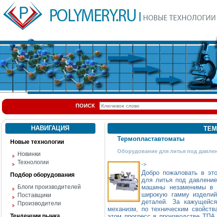
ПОИСК
НАВИГАЦИЯ
ТЕМ
Термопластавтоматы
Новые технологии
Оборудование для литья под давле
Новинки
Технологии
->
Добро пожаловать в эт
Подбор оборудования
для литья под давлен
Блоги производителей
машины незаменимы в 
широкую гамму изделий
Поставщики
деталей. За кажущейся
Производители
механизм, по техническим свойств
Тенденции рынка
этом прогресс в производстве ТПА