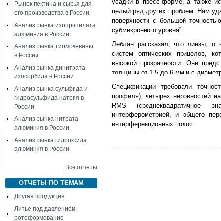
усадки в пресс-форме, а также ис
Рынок пектина и сырья для
целый ряд других проблем. Нам уд
его производства в России
поверхности с большой точностью
Анализ рынка изопропилата
субмикронного уровня”.
алюминия в России
Леблан рассказал, что линзы, о 
Анализ рынка тиомочевины
систем оптических прицелов, к
в России
высокой прозрачности. Они пред
Анализ рынка динитрата
толщины от 1.5 до 6 мм и с диамет
изосорбида в России
Спецификации требовали точно
Анализ рынка сульфида и
профиля), четырех неровностей на
гидросульфида натрия в
RMS (среднеквадратичное зн
России
интерферометрией, и общего пер
Анализ рынка нитрата
интерференционных полос.
алюминия в России
Анализ рынка гидроксида
алюминия в России
Все отчеты
ОТЧЕТЫ ПО ТЕМАМ
Другая продукция
Литье под давлением,
ротоформование