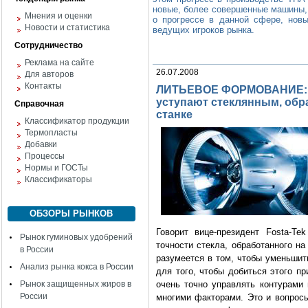
новые, более совершенные машины,
Мнения и оценки
о прогрессе в данной сфере, нов
Новости и статистика
ведущих игроков рынка.
Сотрудничество
Реклама на сайте
26.07.2008
Для авторов
Контакты
ЛИТЬЕВОЕ ФОРМОВАНИЕ: о
уступают стеклянным, обр
Справочная
станке
Классификатор продукции
Термопласты
Добавки
Процессы
Нормы и ГОСТы
Классификаторы
ОБЗОРЫ РЫНКОВ
Говорит вице-президент Fosta-T
Рынок гуминовых удобрений
точности стекла, обработанного на
в России
разумеется в том, чтобы уменьшит
Анализ рынка кокса в России
для того, чтобы добиться этого п
Рынок защищенных жиров в
очень точно управлять контурами 
России
многими факторами. Это и вопросы