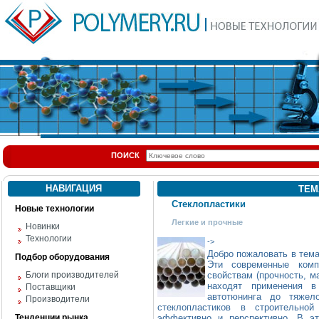
ПОИСК
НАВИГАЦИЯ
ТЕМ
Стеклопластики
Новые технологии
Легкие и прочные
Новинки
Технологии
->
Добро пожаловать в те
Подбор оборудования
Эти современные комп
Блоги производителей
свойствам (прочность, м
находят применения в
Поставщики
автотюнинга до тяжело
Производители
стеклопластиков в строительно
Тенденции рынка
эффективно и перспективно. В эт