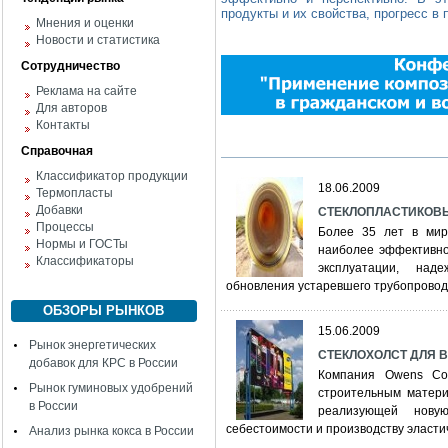
продукты и их свойства, прогресс в 
Мнения и оценки
Новости и статистика
Сотрудничество
Реклама на сайте
Для авторов
Контакты
Справочная
Классификатор продукции
18.06.2009
Термопласты
Добавки
СТЕКЛОПЛАСТИКОВЫЕ 
Процессы
Более 35 лет в мир
Нормы и ГОСТы
наиболее эффективно
Классификаторы
эксплуатации, над
обновления устаревшего трубопровод
ОБЗОРЫ РЫНКОВ
15.06.2009
Рынок энергетических
СТЕКЛОХОЛСТ ДЛЯ 
добавок для КРС в России
Компания Owens Co
Рынок гуминовых удобрений
строительным материа
в России
реализующей нову
себестоимости и производству эласти
Анализ рынка кокса в России