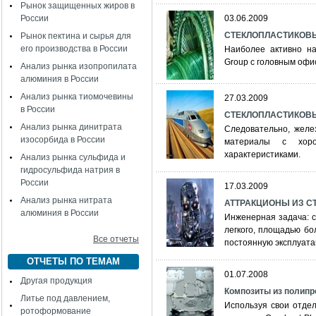
Рынок защищенных жиров в
России
03.06.2009
СТЕКЛОПЛАСТИКОВЫ
Рынок пектина и сырья для
его производства в России
Наиболее активно на
Group с головным офи
Анализ рынка изопропилата
алюминия в России
Анализ рынка тиомочевины
27.03.2009
в России
СТЕКЛОПЛАСТИКОВЫ
Анализ рынка динитрата
Следовательно, желе
изосорбида в России
материалы с хоро
характеристиками.
Анализ рынка сульфида и
гидросульфида натрия в
России
17.03.2009
Анализ рынка нитрата
АТТРАКЦИОНЫ ИЗ С
алюминия в России
Инженерная задача: с
легкого, площадью бо
Все отчеты
постоянную эксплуатац
ОТЧЕТЫ ПО ТЕМАМ
01.07.2008
Другая продукция
Композиты из полипр
Литье под давлением,
Используя свои отде
ротоформование