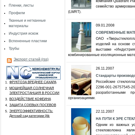
компания Quadrant Pl
Пленки, листы
семейство армирован
(LWRT).
Профили
Тканные и нетканные
09.01.2008
материалы
СОВРЕМЕННЫЕ МАТ
Индустрия искож
ОАО «Тверьстеклопл
Вспененные пластики
изделий на основе с
Трубы
выставке «Индустри
комбинированные изоляционные матер
Экспорт статей (rss)
26.11.2007
Стандарты производс
Российские стеклопл
ФРУКТОЗА ВРЕДНЕЕ САХАРА
1.
2296-001-26757545-
МОЩНЕЙШАЯ СОЛНЕЧНАЯ
2.
разработанными пр
ЭЛЕКТРОСТАНЦИЯ В РОССИИ
организациями.
ВОЗДЕЙСТВИЕ КОФЕИНА
3.
ЗАЩИТА СОЕВЫХ ПОСЕВОВ
4.
ЭНЕРГОЭФФЕКТИВНОСТЬ:
5.
22.11.2007
Детский сад категории [Аk
НА ПУТИ К ЭРЕ СТЕ
Одним из важных ус
стекловолокна яв