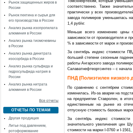
Томскнефтехим, который уменьшился
Рынок защищенных жиров в
соответственно. Также значител
России
практически у всех производителе
Рынок пектина и сырья для
завода полимеров уменьшилась на 
его производства в России
1,4 руб/кг.
Анализ рынка изопропилата
Меньше всего изменению цены п
алюминия в России
зависимости от производителя и пр
Анализ рынка тиомочевины
% в зависимости от марок и произв
в России
За сентябрь индекс стоимости ПВ
Анализ рынка динитрата
большей степени сезонным падение
изосорбида в России
работы Ангарского завода полимеро
Анализ рынка сульфида и
Салаватнефтеоргсинтез – с начала 
гидросульфида натрия в
России
ПНД (Полиэтилен низкого 
Анализ рынка нитрата
По сравнению с сентябрем стоимо
алюминия в России
изменилась. Из-за аварии на подст
на предприятии Ставролен, в итог
Все отчеты
единственным на рынке из отече
ОТЧЕТЫ ПО ТЕМАМ
отпускную стоимость базовых маро
Другая продукция
За сентябрь индекс стоимости
значительного увеличения цен Шу
Литье под давлением,
стоимости на марки I-0760 и I-156
ротоформование