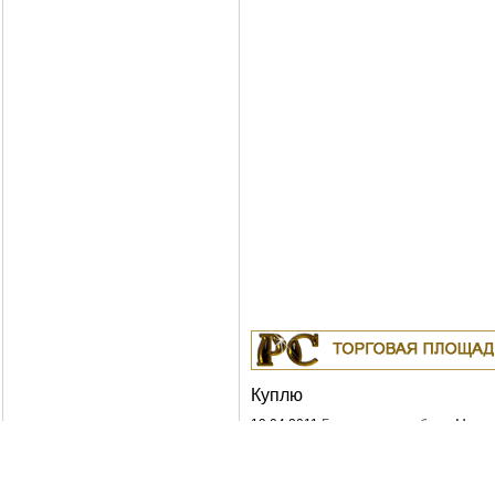
Куплю
19.04.2011
Белорусские рубли в Москв
Москва
18.04.2011
Индустриальные масла: И-
ИГНЕ-68, ИГНЕ-32, ИС-20, ИГС-68,И-5