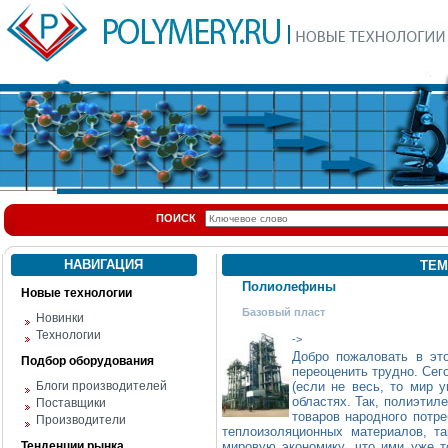
ПОИСК
НАВИГАЦИЯ
ТЕМ
Полиолефины
Новые технологии
Базовый пласт
Новинки
Технологии
->
Добро пожаловать в э
Подбор оборудования
переоценить трудно. Сег
Блоги производителей
(если не весь, то мир у
областях. Так, полиэтил
Поставщики
товаров народного потре
Производители
теплоизоляционных материалов, т
Тенденции рынка
мировую экономику, что ими уже 