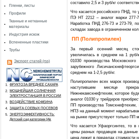
составило 2,5 и 3 руб/кг соответств
Пленки, листы
Что касается российского ПНД, то 
Профили
ПЭ НТ 2212 – аналог марки 277-7
Тканные и нетканные
Наработка ПНД 276-73 и 273-79, п
материалы
складах завода в ограниченном кол
Индустрия искож
ПП (Полипропилен)
Вспененные пластики
За первый осенний месяц стои
Трубы
увеличилась в среднем на 1 руб/
01030 производства Московского
Экспорт статей (rss)
зарубежного Лисичанскнефтеоргс
среднем на 1-2,5 руб/кг.
Полипропилен всех марок производ
ФРУКТОЗА ВРЕДНЕЕ САХАРА
1.
наступившем месяце прекр
МОЩНЕЙШАЯ СОЛНЕЧНАЯ
2.
Нижнекамскнефтехим, которое буде
ЭЛЕКТРОСТАНЦИЯ В РОССИИ
аналог 01030 у трейдеров приобрес
ВОЗДЕЙСТВИЕ КОФЕИНА
3.
ПП производства Томскнефтехим, 
ЗАЩИТА СОЕВЫХ ПОСЕВОВ
4.
НПЗ на данный момент нарабатывае
ЭНЕРГОЭФФЕКТИВНОСТЬ:
5.
на рынке присутствуют только ПП м
Детский сад категории [Аk
Что касается Уфаоргсинтез, то в 
цены разных продавцов на данные 
цена лежит в пределах стоимости н