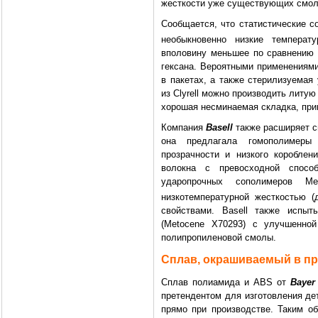
жесткости уже существующих смол C
Сообщается, что статистические с
необыкновенно низкие температ
вполовину меньшее по сравнению
гексана. Вероятными применениями
в пакетах, а также стерилизуемая
из Clyrell можно производить литую
хорошая несминаемая складка, приг
Компания
Basell
также расширяет с
она предлагала гомополимеры
прозрачности и низкого коробле
волокна с превосходной спосо
ударопрочных сополимеров M
низкотемпературной жесткостью (
свойствами. Basell также испыт
(Metocene X70293) с улучшенной
полипропиленовой смолы.
Сплав, окрашиваемый в пр
Сплав полиамида и ABS от
Bayer
претендентом для изготовления де
прямо при производстве. Таким об