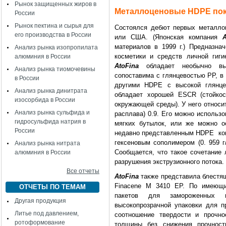
Рынок защищенных жиров в
Металлоценовые HDPE по
России
Рынок пектина и сырья для
Состоялся дебют первых металло
его производства в России
или США. (Японская компания
материалов в 1999 г.) Предназна
Анализ рынка изопропилата
косметики и средств личной гиг
алюминия в России
AtoFina
обладает необычно выс
Анализ рынка тиомочевины
сопоставима с глянцевостью PP, в
в России
другими HDPE с высокой глянце
Анализ рынка динитрата
обладает хорошей ESCR (стойкос
изосорбида в России
окружающей среды). У него относите
Анализ рынка сульфида и
расплава) 0.9. Его можно использ
гидросульфида натрия в
мягких бутылок, или же можно о
России
недавно представленным HDPE ком
гексеновым сополимером (0. 959 г
Анализ рынка нитрата
Сообщается, что такое сочетание 
алюминия в России
разрушения экструзионного потока.
Все отчеты
AtoFina
также представила блестя
Finacene M 3410 EP. По имеющи
ОТЧЕТЫ ПО ТЕМАМ
пакетов для замороженных п
Другая продукция
высокопрозрачной упаковки для п
Литье под давлением,
соотношение твердости и прочно
ротоформование
толщины без снижения прочност