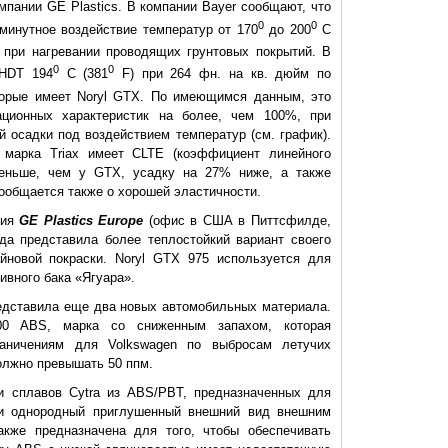
пании GE Plastics. В компании Bayer сообщают, что
0
0
минутное воздействие температур от 170
до 200
C
при нагревании проводящих грунтовых покрытий. В
0
0
 HDT 194
C (381
F) при 264 фн. на кв. дюйм по
торые имеет Noryl GTX. По имеющимся данным, это
ционных характеристик на более, чем 100%, при
й осадки под воздействием температур (см. график).
я марка Triax имеет CLTE (коэффициент линейного
еньше, чем у GTX, усадку на 27% ниже, а также
ообщается также о хорошей эластичности.
ния
GE Plastics Europe
(офис в США в Питтсфилде,
да представила более теплостойкий вариант своего
йновой покраски. Noryl GTX 975 используется для
ивного бака «Ягуара».
едставила еще два новых автомобильных материала.
0 ABS, марка со сниженным запахом, которая
раничениям для Volkswagen по выбросам летучих
олжно превышать 50 ппм.
и сплавов Cytra из ABS/PBT, предназначенных для
ски однородный приглушенный внешний вид внешним
акже предназначена для того, чтобы обеспечивать