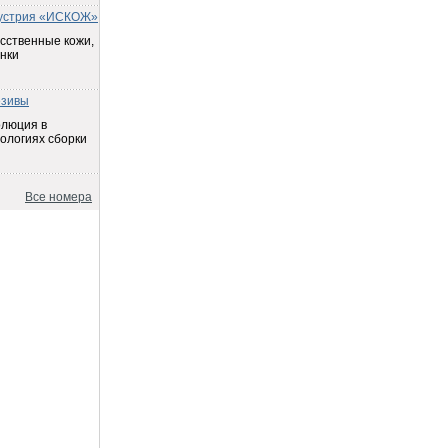
устрия «ИСКОЖ»
сственные кожи,
нки
езивы
олюция в
ологиях сборки
Все номера