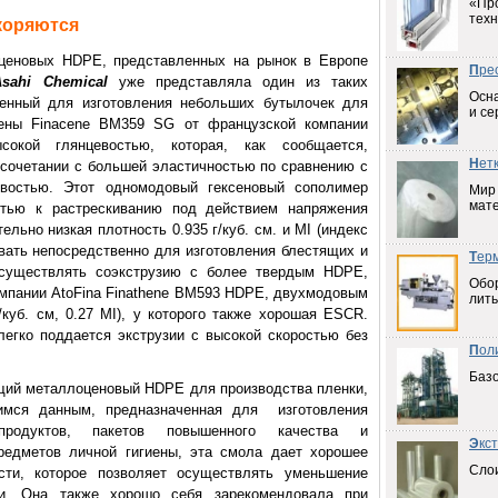
«Пр
техн
коряются
ценовых HDPE, представленных на рынок в Европе
П
ре
Asahi Chemical
уже представляла один из таких
Осна
ченный для изготовления небольших бутылочек для
и се
иены Finacene BM359 SG от французской компании
окой глянцевостью, которая, как сообщается,
Н
ет
 сочетании с большей эластичностью по сравнению с
востью. Этот одномодовый гексеновый сополимер
Мир
мат
тью к растрескиванию под действием напряжения
льно низкая плотность 0.935 г/куб. см. и MI (индекс
овать непосредственно для изготовления блестящих и
Т
ер
существлять соэкструзию с более твердым HDPE,
Обо
пании AtoFina Finathene BM593 HDPE, двухмодовым
лить
/куб. см, 0.27 MI), у которого также хорошая ESCR.
легко поддается экструзии с высокой скоростью без
П
ол
Баз
щий металлоценовый HDPE для производства пленки,
мся данным, предназначенная для изготовления
родуктов, пакетов повышенного качества и
Э
кс
редметов личной гигиены, эта смола дает хорошее
Слои
сти, которое позволяет осуществлять уменьшение
и. Она также хорошо себя зарекомендовала при