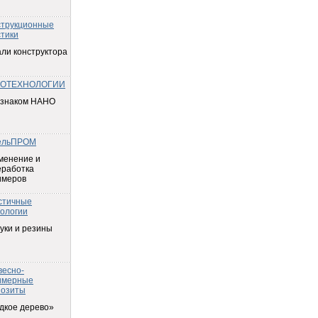
струкционные
тики
ли конструктора
ОТЕХНОЛОГИИ
 знаком НАНО
ельПРОМ
менение и
еработка
имеров
стичные
ологии
уки и резины
весно-
имерные
позиты
дкое дерево»