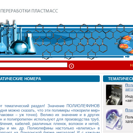
Н
АТИЧЕСКИЕ НОМЕРА
ТЕМАТИЧЕС
П
ол
авт
Инд
«ав
тот тематический раздел! Значение ПОЛИОЛЕФИНОВ
одня можно сказать, что эти полимеры «покорили мир»
П
ла
паковки – уж точно). Велико их значение и в других
Пол
ен и полипропилен используют для производства труб,
здо
бления, кабелей, различных пленок, волокон и нитей,
ары и мн. др. Полиолефины настолько «влились» в
торгуют на Лондонской бирже металлов! И с каждым