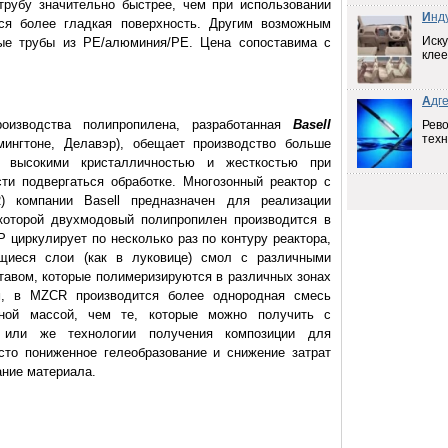
трубу значительно быстрее, чем при использовании
И
нд
тся более гладкая поверхность. Другим возможным
Иску
ые трубы из PE/алюминия/PE. Цена сопоставима с
клее
А
дг
роизводства полипропилена, разработанная
Basell
Рев
техн
гтоне, Делавэр), обещает производство больше
 высокими кристалличностью и жесткостью при
ти подвергаться обработке. Многозонный реактор с
 компании Basell предназначен для реализации
 которой двухмодовый полипропилен производится в
 циркулирует по несколько раз по контуру реактора,
щиеся слои (как в луковице) смол с различными
авом, которые полимеризируются в различных зонах
, в MZCR производится более однородная смесь
ной массой, чем те, которые можно получить с
а или же технологии получения композиции для
сто пониженное гелеобразование и снижение затрат
ание материала.