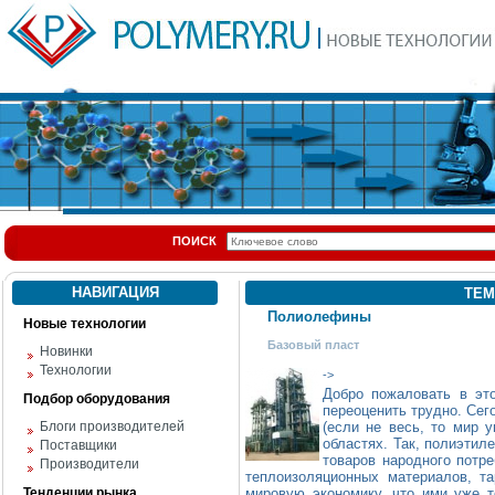
ПОИСК
НАВИГАЦИЯ
ТЕМ
Полиолефины
Новые технологии
Базовый пласт
Новинки
Технологии
->
Добро пожаловать в э
Подбор оборудования
переоценить трудно. Сег
Блоги производителей
(если не весь, то мир у
областях. Так, полиэтил
Поставщики
товаров народного потре
Производители
теплоизоляционных материалов, т
Тенденции рынка
мировую экономику, что ими уже 