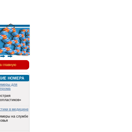
а главную
КИЕ НОМЕРА
имеры для
опрома
устрия
топластиков»
стики в медицине
имеры на службе
ровья