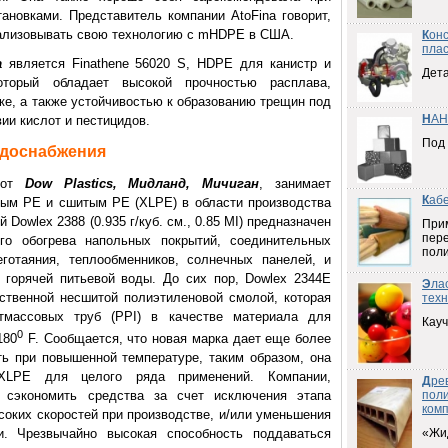
ановками. Представитель компании AtoFina говорит,
реализовывать свою технологию с mHDPE в США.
К
он
плас
a
является Finathene 56020 S, HDPE для канистр и
Дета
оторый обладает высокой прочностью расплава,
ке, а также устойчивостью к образованию трещин под
Н
АН
ии кислот и пестицидов.
Под
одоснабжения
от
Dow Plastics, Мидланд, Мичиган
, занимает
К
аб
ым PE и сшитым PE (XLPE) в области производства
 Dowlex 2388 (0.935 г/куб. см., 0.85 MI) предназначен
При
пер
его обогрева напольных покрытий, соединительных
пол
еготаяния, теплообменников, солнечных панелей, и
горячей питьевой воды. До сих пор, Dowlex 2344E
Э
ла
инственной несшитой полиэтиленовой смолой, которая
техн
тмассовых труб (PPI) в качестве материала для
Кауч
0
180
F. Сообщается, что новая марка дает еще более
ь при повышенной температуре, таким образом, она
XLPE для целого ряда применений. Компании,
Д
ре
пол
 сэкономить средства за счет исключения этапа
ком
соких скоростей при производстве, и/или уменьшения
«Жи
. Чрезвычайно высокая способность поддаваться