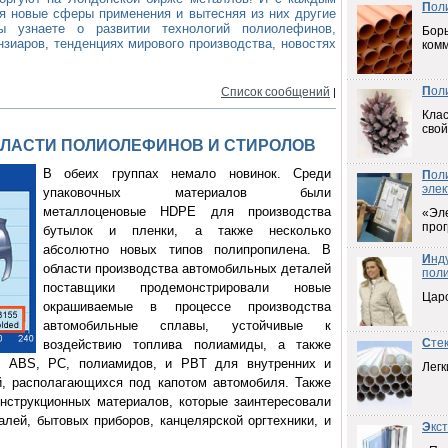
П
ол
я новые сферы применения и вытесняя из них другие
 узнаете о развитии технологий полиолефинов,
Борь
зиаров, тенденциях мирового производства, новостях
ком
П
ол
Список сообщений
|
Клас
свой
БЛАСТИ ПОЛИОЛЕФИНОВ И СТИРОЛОВ
В обеих группах немало новинок. Среди
П
ол
элек
упаковочных материалов были
металлоценовые HDPE для производства
«Эл
прог
бутылок и пленки, а также несколько
абсолютно новых типов полипропилена. В
И
нд
области производства автомобильных деталей
пол
поставщики продемонстрировали новые
Цар
окрашиваемые в процессе производства
автомобильные сплавы, устойчивые к
С
те
воздействию топлива полиамиды, а также
з ABS, PC, полиамидов, и PBT для внутренних и
Легк
й, располагающихся под капотом автомобиля. Также
нструкционных материалов, которые заинтересовали
алей, бытовых приборов, канцелярской оргтехники, и
Э
кс