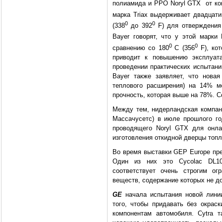
полиамида и РРО Noryl GTX от ком
марка Triax выдерживает двадцати
0
0
(338
до 392
F) для отверждения 
Bayer говорят, что у этой марки
0
0
сравнению со 180
C (356
F), ко
приводит к повышению эксплуата
проведении практических испытани
Bayer также заявляет, что нова
теплового расширения) на 14% м
прочность, которая выше на 78%. С
Между тем, нидерландская компа
Массачусетс) в июле прошлого го
проводящего Noryl GTX для онла
изготовления откидной дверцы топл
Во время выставки GEP Europe пр
Один из них это Cycolac DL10
соответствует очень строгим ог
веществ, содержание которых не д
GE
начала испытания новой лини
того, чтобы придавать без окра
компонентам автомобиля. Cytra т