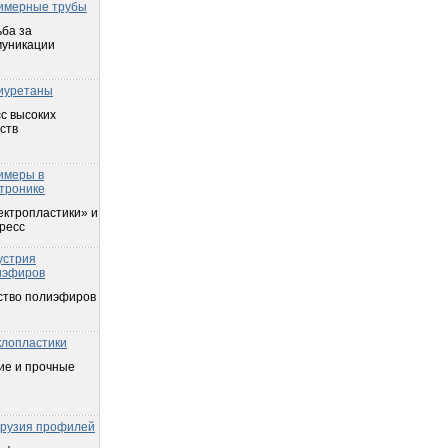
имерные трубы
ба за
муникации
иуретаны
с высоких
ств
имеры в
тронике
ектропластики» и
ресс
устрия
иэфиров
ство полиэфиров
клопластики
ие и прочные
трузия профилей