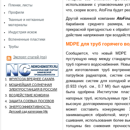
использовании с упаковочными уст
Пленки, листы
что, скорее всего, AtoFina будет 
Профили
Другой новинкой компании
AtoFin
Тканные и нетканные
барабанов среднего размера, к
материалы
прекрасной пригодностью к обработ
Индустрия искож
действие напряжения при воздейств
Вспененные пластики
MDPE для труб горячего в
Трубы
Сообщается, что новый MDPE 
Экспорт статей (rss)
пустующую нишу между стандартн
труб горячего водоснабжения. Новый
для изготовления труб внутренн
патрубков радиаторов, систем сн
ФРУКТОЗА ВРЕДНЕЕ САХАРА
1.
домашних систем для холодной и 
МОЩНЕЙШАЯ СОЛНЕЧНАЯ
2.
(0.933 г/куб. см., 0.7 MI) был ед
ЭЛЕКТРОСТАНЦИЯ В РОССИИ
была одобрена Институтом плас
ВОЗДЕЙСТВИЕ КОФЕИНА
3.
напорных труб, используемых при 
ЗАЩИТА СОЕВЫХ ПОСЕВОВ
4.
высокую долговременную прочност
ЭНЕРГОЭФФЕКТИВНОСТЬ:
5.
может составить конкуренцию 
Детский сад категории [Аk
занимающиеся обработкой, могут
сшивания, использования более вы
толщины без снижения прочности