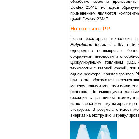
обработке позволяет производить 
Dowlex 2344E, но здесь образуе
применением являются композитн
ценой Dowlex 2344E.
Новые типы PP
Новая реакторная технология п
Polyolefins
(офис в США в Вилмин
однородных полимеров с более
сохранении твердости и способнос
циркулирующим топливом (MZCR)
технологии с газовой фазой, при
одном реакторе. Каждая гранула PP
при этом образуются перемежаю
молекулярными массами и/или сост
реактора. По имеющимся данным
фракций с различной молекуляр
использованием мульти\реактор
экструзии. В результате имеет ме
энергии на экструзию и гранулиров