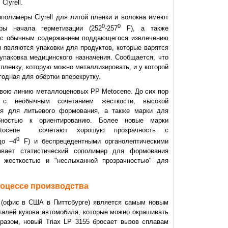
lyrell.
ополимеры Clyrell для литой пленки и волокна имеют
0
0
уры начала герметизации (252
-257
F), а также
 с обычным содержанием поддающегося извлечению
 являются упаковки для продуктов, которые варятся
 упаковка медицинского назначения. Сообщается, что
 пленку, которую можно металлизировать, и у которой
одная для обёртки вперекрутку.
вою линию металлоценовых РР Metocene. До сих пор
 с необычным сочетанием жесткости, высокой
ния для литьевого формования, а также марки для
бностью к ориентированию. Более новые марки
etocene сочетают хорошую прозрачность с
0
до –4
F) и беспрецедентными органолептическими
ывает статистический сополимер для формования
 жесткостью и "неслыханной прозрачностью" для
оцессе производства
(офис в США в Питтсбурге) является самым новым
талей кузова автомобиля, которые можно окрашивать
разом, новый Triax LP 3155 бросает вызов сплавам