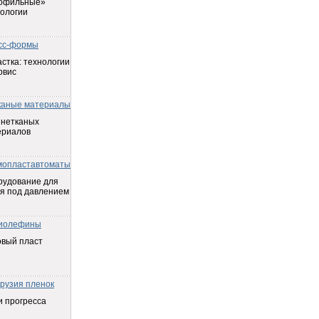
офильные»
ологии
сс-формы
стка: технологии
рвис
каные материалы
 нетканых
ериалов
мопластавтоматы
рудование для
я под давлением
иолефины
овый пласт
трузия пленок
 прогресса