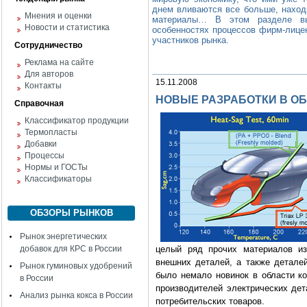
днем вливаются все больше, наход
Мнения и оценки
материалы… В этом разделе вы
Новости и статистика
особенностях процессов фирм-лицен
участников рынка.
Сотрудничество
Реклама на сайте
Для авторов
15.11.2008
Контакты
НОВЫЕ РАЗРАБОТКИ В О
Справочная
Классификатор продукции
Термопласты
Добавки
Процессы
Нормы и ГОСТы
Классификаторы
ОБЗОРЫ РЫНКОВ
Рынок энергетических
добавок для КРС в России
целый ряд прочих материалов и
внешних деталей, а также детале
Рынок гуминовых удобрений
было немало новинок в области ко
в России
производителей электрических дет
Анализ рынка кокса в России
потребительских товаров.