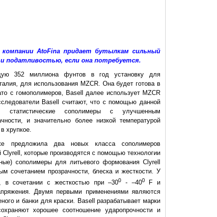
компании AtoFina придает бутылкам сильный
 и податливостью, если она потребуется.
ящую 352 миллиона фунтов в год установку для
Италия, для использования MZCR. Она будет готова в
ато с гомополимеров, Basell далее использует MZCR
следователи Basell считают, что с помощью данной
ть статистические сополимеры с улучшенным
чности, и значительно более низкой температурой
в хрупкое.
е предложила два новых класса сополимеров
 Clyrell, которые производятся с помощью технологии
чные) сополимеры для литьевого формования Clyrell
ым сочетанием прозрачности, блеска и жесткости. У
0
0
, в сочетании с жесткостью при –30
- –40
F и
апряжения. Двумя первыми применениями являются
ого и банки для краски. Basell разрабатывает марки
сохраняют хорошее соотношение ударопрочности и