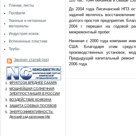
120 тыс. тонн бензинов и свыше 130
Пленки, листы
До 2004 года Лисичанский НПЗ ост
Профили
задачей являлось восстановление
долгого простоя предприятия. Бла
Тканные и нетканные
материалы
2004 г. перешел на годовой р
межремонтный пробег.
Индустрия искож
Начиная с 2000 года компания инв
Вспененные пластики
США. Благодаря этим средст
Трубы
производственных установок, мо
Предыдущий капитальный ремонт 
Экспорт статей (rss)
2006 года.
ФРУКТОЗА ВРЕДНЕЕ САХАРА
1.
МОЩНЕЙШАЯ СОЛНЕЧНАЯ
2.
ЭЛЕКТРОСТАНЦИЯ В РОССИИ
ВОЗДЕЙСТВИЕ КОФЕИНА
3.
ЗАЩИТА СОЕВЫХ ПОСЕВОВ
4.
ЭНЕРГОЭФФЕКТИВНОСТЬ:
5.
Детский сад категории [Аk