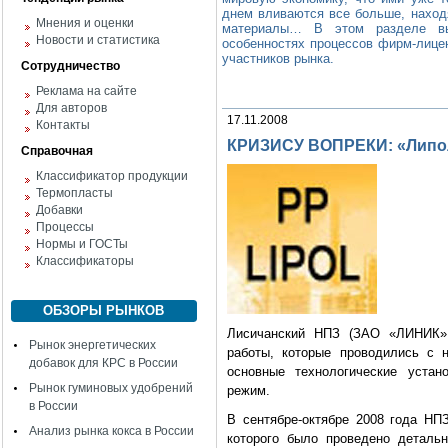
днем вливаются все больше, наход
Мнения и оценки
материалы… В этом разделе вы
Новости и статистика
особенностях процессов фирм-лицен
участников рынка.
Сотрудничество
Реклама на сайте
Для авторов
17.11.2008
Контакты
КРИЗИСУ ВОПРЕКИ: «Липол
Справочная
Классификатор продукции
Термопласты
Добавки
Процессы
Нормы и ГОСТы
Классификаторы
ОБЗОРЫ РЫНКОВ
Лисичанский НПЗ (ЗАО «ЛИНИК», 
Рынок энергетических
работы, которые проводились с 
добавок для КРС в России
основные технологические устан
Рынок гуминовых удобрений
режим.
в России
В сентябре-октябре 2008 года НП
Анализ рынка кокса в России
которого было проведено детальн