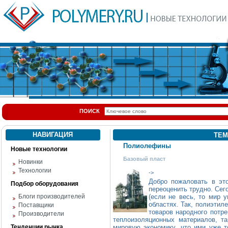
ПОИСК
НАВИГАЦИЯ
ТЕМ
Полиолефины
Новые технологии
Базовый пласт
Новинки
Технологии
->
Добро пожаловать в э
Подбор оборудования
переоценить трудно. Сег
Блоги производителей
(если не весь, то мир у
областях. Так, полиэтил
Поставщики
товаров народного потре
Производители
теплоизоляционных материалов, т
Тенденции рынка
мировую экономику, что ими уже 