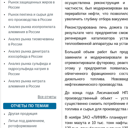
Рынок защищенных жиров в
осуществлена реконструкция и 
России
частности, был модернизирован ва
переработки нефти, что позволил
Рынок пектина и сырья для
увеличить глубину отбора вакуумно
его производства в России
Анализ рынка изопропилата
Реконструирована печь дожига га
алюминия в России
результате чего предприятие смож
регенерация катализатора уст
Анализ рынка тиомочевины
теплообменной аппаратуры на уста
в России
Анализ рынка динитрата
Большой объем работ был продел
изосорбида в России
заменили и модернизировали вн
отремонтировали футеровку, реакт
Анализ рынка сульфида и
этому у предприятия появилась
гидросульфида натрия в
облегченного фракционного сос
России
дизельного топлива. Нововв
Анализ рынка нитрата
нефтехимического производства.
алюминия в России
До конца года Лисичанский НП
Все отчеты
производственный объект – уста
существенно снизить потребление п
ОТЧЕТЫ ПО ТЕМАМ
топлива и сырья для производства 
Другая продукция
В ноябре ЗАО «ЛИНИК» планирует п
Литье под давлением,
тонн мазута и 10 тыс. тонн нафты
ротоформование