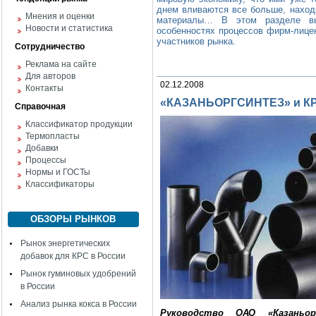
днем вливаются все больше, наход
Мнения и оценки
материалы… В этом разделе вы
Новости и статистика
особенностях процессов фирм-лицен
участников рынка.
Сотрудничество
Реклама на сайте
Для авторов
02.12.2008
Контакты
«КАЗАНЬОРГСИНТЕЗ» и КР
Справочная
Классификатор продукции
Термопласты
Добавки
Процессы
Нормы и ГОСТы
Классификаторы
ОБЗОРЫ РЫНКОВ
Рынок энергетических
добавок для КРС в России
Рынок гуминовых удобрений
в России
Анализ рынка кокса в России
Руководство ОАО «Казаньор