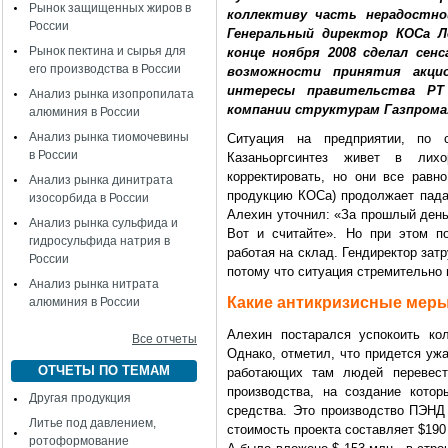
Рынок защищенных жиров в
коллективу часть нерадостно
России
Генеральный директор КОСа Л
Рынок пектина и сырья для
конце ноября 2008 сделал сен
его производства в России
возможности принятия акци
интересы правительства РТ
Анализ рынка изопропилата
компании структурам Газпрома
алюминия в России
Анализ рынка тиомочевины
Ситуация на предприятии, по 
в России
Казаньоргсинтез живет в лихо
корректировать, но они все равн
Анализ рынка динитрата
продукцию КОСа) продолжает падат
изосорбида в России
Алехин уточнил: «За прошлый день
Анализ рынка сульфида и
Вот и считайте». Но при этом п
гидросульфида натрия в
работая на склад. Гендиректор за
России
потому что ситуация стремительно 
Анализ рынка нитрата
Какие антикризисные мер
алюминия в России
Алехин постарался успокоить кол
Все отчеты
Однако, отметил, что придется ужа
ОТЧЕТЫ ПО ТЕМАМ
работающих там людей перевест
производства, на создание кото
Другая продукция
средства. Это производство ПЭНД 
Литье под давлением,
стоимость проекта составляет $190
ротоформование