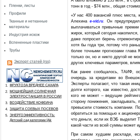
А было вложено $ 153 млн., в стр
Пленки, листы
тонн в год - $74 млн., общая стоим
Профили
«У нас 400 вакансий плюс места, 
Алехина
. Он предупредил
Тканные и нетканные
e-vid.ru
материалы
выплачиваться привычные премии
жирок, который сегодня накопился, 
Индустрия искож
даже попросил беречь отремонтир
Вспененные пластики
хотя бы года три, потому что рань
Трубы
более точными прогнозами глава К
только он, но и никто другой не мо
Экспорт статей (rss)
других ключевых параметров, влия
Как ранее сообщалось, ТАИФ, ос
очередь за кредитами во Внешэк
Эксперты полагают, что такая ини
ФРУКТОЗА ВРЕДНЕЕ САХАРА
1.
долги которого, как известно, до
МОЩНЕЙШАЯ СОЛНЕЧНАЯ
2.
кого не может – ведущие рейтинг
ЭЛЕКТРОСТАНЦИЯ В РОССИИ
сторону понижения, закладывать, п
ВОЗДЕЙСТВИЕ КОФЕИНА
3.
превысили стоимость компании. П
ЗАЩИТА СОЕВЫХ ПОСЕВОВ
4.
обратиться за помощью к акционера
ЭНЕРГОЭФФЕКТИВНОСТЬ:
5.
что деньги, если их ВЭБ выделит Т
Детский сад категории [Аk
какой части из всей суммы может ид
При самом худшем раскладе, есл