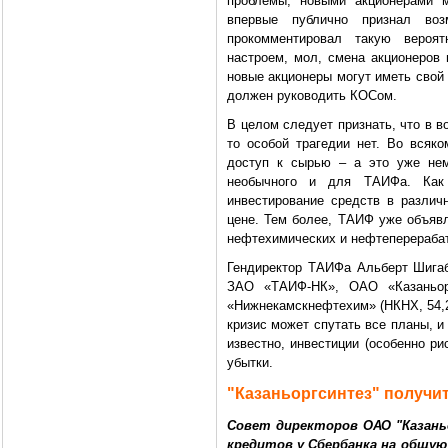
проблемы, новыми акционерами м
впервые публично признал воз
прокомментировал такую вероят
настроем, мол, смена акционеров 
новые акционеры могут иметь свой в
должен руководить КОСом.
В целом следует признать, что в в
то особой трагедии нет. Во всяко
доступ к сырью – а это уже нем
необычного и для ТАИФа. Как 
инвестирование средств в разли
цене. Тем более, ТАИФ уже объявл
нефтехимических и нефтеперераба
Гендиректор ТАИФа Альберт Шигаб
ЗАО «ТАИФ-НК», ОАО «Казаньор
«Нижнекамскнефтехим» (НКНХ, 54,2
кризис может спутать все планы, и
известно, инвестиции (особенно ри
убытки.
"Казаньоргсинтез" получит
Совет директоров ОАО "Казань
кредитов у Сбербанка на общую