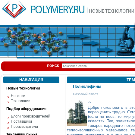
ПОИСК
НАВИГАЦИЯ
ТЕМ
Полиолефины
Новые технологии
Базовый пласт
Новинки
Технологии
->
Добро пожаловать в э
Подбор оборудования
переоценить трудно. Сег
Блоги производителей
(если не весь, то мир у
областях. Так, полиэтил
Поставщики
товаров народного потре
Производители
теплоизоляционных материалов, т
Тенденции рынка
мировую экономику, что ими уже 