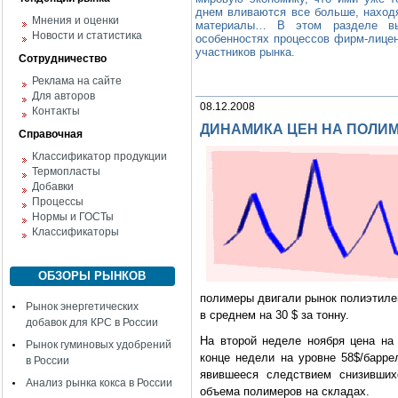
днем вливаются все больше, наход
Мнения и оценки
материалы… В этом разделе вы 
Новости и статистика
особенностях процессов фирм-лицен
участников рынка.
Сотрудничество
Реклама на сайте
Для авторов
08.12.2008
Контакты
ДИНАМИКА ЦЕН НА ПОЛИ
Справочная
Классификатор продукции
Термопласты
Добавки
Процессы
Нормы и ГОСТы
Классификаторы
ОБЗОРЫ РЫНКОВ
полимеры двигали рынок полиэтилен
Рынок энергетических
в среднем на 30 $ за тонну.
добавок для КРС в России
На второй неделе ноября цена на
Рынок гуминовых удобрений
конце недели на уровне 58$/барре
в России
явившееся следствием снизивших
Анализ рынка кокса в России
объема полимеров на складах.