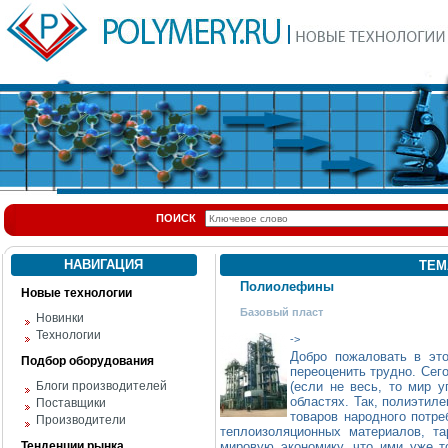
ПОИСК
НАВИГАЦИЯ
ТЕМ
Полиолефины
Новые технологии
Базовый пласт
Новинки
Технологии
->
Добро пожаловать в эт
Подбор оборудования
переоценить трудно. Сег
Блоги производителей
(если не весь, то мир у
областях. Так, полиэтил
Поставщики
товаров народного потре
Производители
теплоизоляционных материалов, т
Тенденции рынка
мировую экономику, что ими уже 