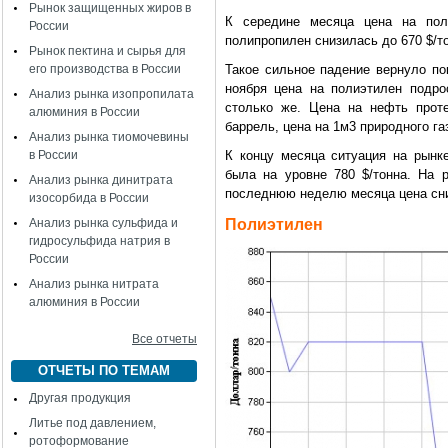
Рынок защищенных жиров в
К середине месяца цена на пол
России
полипропилен снизилась до 670 $/т
Рынок пектина и сырья для
его производства в России
Такое сильное падение вернуло по
ноября цена на полиэтилен подро
Анализ рынка изопропилата
столько же. Цена на нефть проте
алюминия в России
баррель, цена на 1м3 природного га
Анализ рынка тиомочевины
в России
К концу месяца ситуация на рынк
была на уровне 780 $/тонна. На 
Анализ рынка динитрата
последнюю неделю месяца цена снизи
изосорбида в России
Анализ рынка сульфида и
Полиэтилен
гидросульфида натрия в
России
Анализ рынка нитрата
алюминия в России
Все отчеты
ОТЧЕТЫ ПО ТЕМАМ
Другая продукция
Литье под давлением,
ротоформование