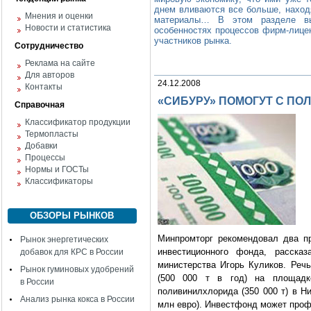
днем вливаются все больше, наход
Мнения и оценки
материалы… В этом разделе вы
Новости и статистика
особенностях процессов фирм-лицен
участников рынка.
Сотрудничество
Реклама на сайте
Для авторов
24.12.2008
Контакты
«СИБУРУ» ПОМОГУТ С П
Справочная
Классификатор продукции
Термопласты
Добавки
Процессы
Нормы и ГОСТы
Классификаторы
ОБЗОРЫ РЫНКОВ
Минпромторг рекомендовал два п
Рынок энергетических
инвестиционного фонда, рассказ
добавок для КРС в России
министерства Игорь Куликов. Речь
Рынок гуминовых удобрений
(500 000 т в год) на площадк
в России
поливинилхлорида (350 000 т) в Н
Анализ рынка кокса в России
млн евро). Инвестфонд может проф