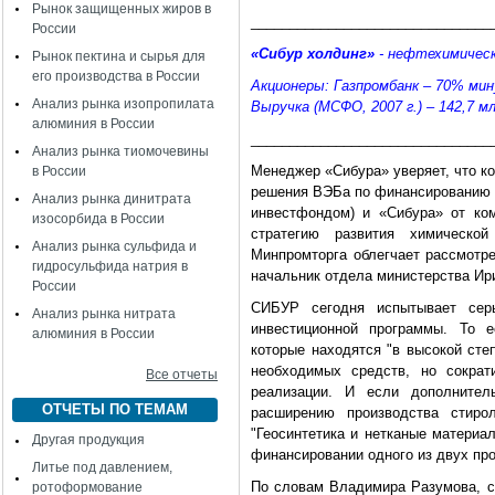
Рынок защищенных жиров в
_______________________________
России
«Сибур холдинг»
- нефтехимическ
Рынок пектина и сырья для
его производства в России
Акционеры: Газпромбанк – 70% мину
Анализ рынка изопропилата
Выручка (МСФО, 2007 г.) – 142,7 мл
алюминия в России
_______________________________
Анализ рынка тиомочевины
Менеджер «Сибура» уверяет, что к
в России
решения ВЭБа по финансированию п
Анализ рынка динитрата
инвестфондом) и «Сибура» от ко
изосорбида в России
стратегию развития химическо
Анализ рынка сульфида и
Минпромторга облегчает рассмотр
гидросульфида натрия в
начальник отдела министерства Ир
России
СИБУР сегодня испытывает серь
Анализ рынка нитрата
инвестиционной программы. То е
алюминия в России
которые находятся "в высокой сте
необходимых средств, но сократ
Все отчеты
реализации. И если дополнител
ОТЧЕТЫ ПО ТЕМАМ
расширению производства стир
"Геосинтетика и нетканые материа
Другая продукция
финансировании одного из двух про
Литье под давлением,
По словам Владимира Разумова, ст
ротоформование