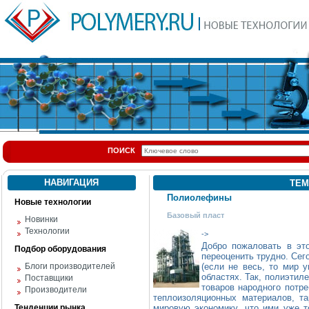
ПОИСК
НАВИГАЦИЯ
ТЕМ
Полиолефины
Новые технологии
Базовый пласт
Новинки
Технологии
->
Добро пожаловать в э
Подбор оборудования
переоценить трудно. Сег
Блоги производителей
(если не весь, то мир у
областях. Так, полиэтил
Поставщики
товаров народного потре
Производители
теплоизоляционных материалов, т
Тенденции рынка
мировую экономику, что ими уже 