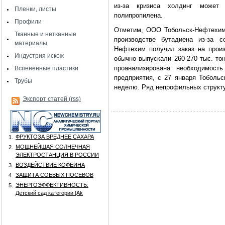
из-за кризиса холдинг может 
Пленки, листы
полипропилена.
Профили
Отметим, ООО Тобольск-Нефтехим 
Тканные и нетканные
производстве бутадиена из-за с
материалы
Нефтехим получил заказ на произв
Индустрия искож
обычно выпускали 260-270 тыс. тон
проанализирована необходимост
Вспененные пластики
предприятия, с 27 января Тоболь
Трубы
неделю. Ряд непрофильных структу
Экспорт статей (rss)
ФРУКТОЗА ВРЕДНЕЕ САХАРА
1.
МОЩНЕЙШАЯ СОЛНЕЧНАЯ
2.
ЭЛЕКТРОСТАНЦИЯ В РОССИИ
ВОЗДЕЙСТВИЕ КОФЕИНА
3.
ЗАЩИТА СОЕВЫХ ПОСЕВОВ
4.
ЭНЕРГОЭФФЕКТИВНОСТЬ:
5.
Детский сад категории [Аk