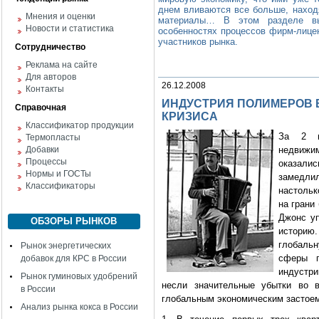
днем вливаются все больше, наход
Мнения и оценки
материалы… В этом разделе вы
Новости и статистика
особенностях процессов фирм-лицен
участников рынка.
Сотрудничество
Реклама на сайте
Для авторов
26.12.2008
Контакты
ИНДУСТРИЯ ПОЛИМЕРОВ 
Справочная
КРИЗИСА
Классификатор продукции
За 2 н
Термопласты
Добавки
недвижим
Процессы
оказали
Нормы и ГОСТы
замедли
Классификаторы
настольк
на грани
Джонс у
ОБЗОРЫ РЫНКОВ
историю.
глобальн
Рынок энергетических
сферы п
добавок для КРС в России
индустр
Рынок гуминовых удобрений
несли значительные убытки во в
в России
глобальным экономическим застоем
Анализ рынка кокса в России