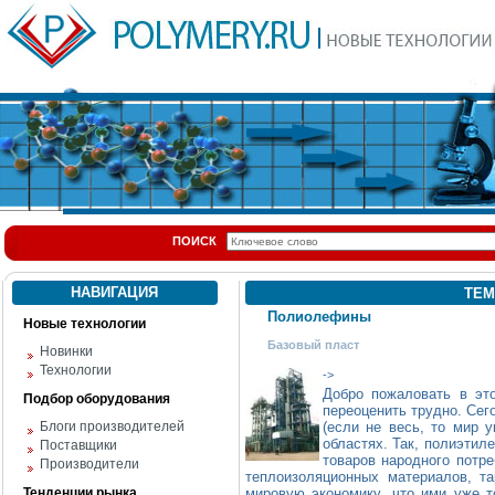
ПОИСК
НАВИГАЦИЯ
ТЕМ
Полиолефины
Новые технологии
Базовый пласт
Новинки
Технологии
->
Добро пожаловать в э
Подбор оборудования
переоценить трудно. Сег
Блоги производителей
(если не весь, то мир у
областях. Так, полиэтил
Поставщики
товаров народного потре
Производители
теплоизоляционных материалов, т
Тенденции рынка
мировую экономику, что ими уже 