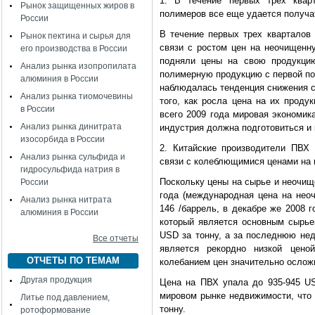
1. В течение первых трех квар
Рынок защищенных жиров в
полимеров все еще удается получа
России
В течение первых трех кварталов
Рынок пектина и сырья для
связи с ростом цен на неочищенн
его производства в России
подняли цены на свою продукци
Анализ рынка изопропилата
полимерную продукцию с первой пол
алюминия в России
наблюдалась тенденция снижения с
Анализ рынка тиомочевины
того, как росла цена на их проду
в России
всего 2009 года мировая экономик
Анализ рынка динитрата
индустрия должна подготовиться и 
изосорбида в России
2. Китайские производители ПВХ 
Анализ рынка сульфида и
связи с колеблющимися ценами на
гидросульфида натрия в
Поскольку цены на сырье и неочищ
России
года (международная цена на не
Анализ рынка нитрата
146 /баррель, в декабре же 2008 г
алюминия в России
который является основным сырье
USD за тонну, а за последнюю нед
Все отчеты
является рекордно низкой цено
ОТЧЕТЫ ПО ТЕМАМ
колебанием цен значительно ослож
Другая продукция
Цена на ПВХ упала до 935-945 US
мировом рынке недвижимости, что 
Литье под давлением,
тонну.
ротоформование