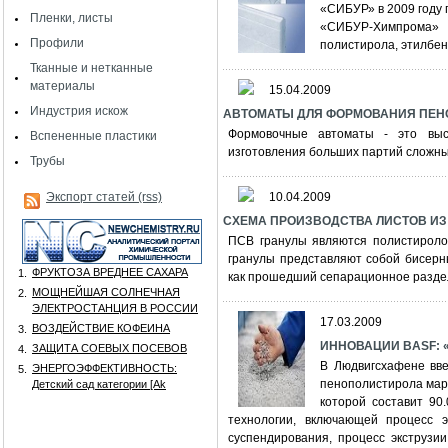
«СИБУР» в 2009 году 
Пленки, листы
«СИБУР-Химпрома»
Профили
полистирола, этилбе
Тканные и нетканные
материалы
15.04.2009
Индустрия искож
АВТОМАТЫ ДЛЯ ФОРМОВАНИЯ ПЕНОП
Формовочные автоматы - это выс
Вспененные пластики
изготовления больших партий сложных
Трубы
Экспорт статей (rss)
10.04.2009
СХЕМА ПРОИЗВОДСТВА ЛИСТОВ И
ПСВ гранулы являются полистироло
гранулы представляют собой бисерн
ФРУКТОЗА ВРЕДНЕЕ САХАРА
1.
как прошедший сепарационное раздел
МОЩНЕЙШАЯ СОЛНЕЧНАЯ
2.
ЭЛЕКТРОСТАНЦИЯ В РОССИИ
17.03.2009
ВОЗДЕЙСТВИЕ КОФЕИНА
3.
ИННОВАЦИИ BASF: «
ЗАЩИТА СОЕВЫХ ПОСЕВОВ
4.
В Людвигсхафене вве
ЭНЕРГОЭФФЕКТИВНОСТЬ:
5.
пенополистирола марк
Детский сад категории [Аk
которой составит 90
технологии, включающей процесс 
суспендирования, процесс экструзи