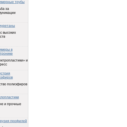
имерные трубы
ба за
муникации
иуретаны
с высоких
ств
имеры в
тронике
ектропластики» и
ресс
устрия
иэфиров
ство полиэфиров
клопластики
ие и прочные
трузия профилей