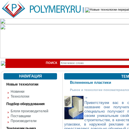
ПОИСК
НАВИГАЦИЯ
ТЕМ
Вспененные пластики
Новые технологии
Рынок и технологии пеноматериало
Новинки
Технологии
->
Приветствуем вас в
Подбор оборудования
название они получил
Блоги производителей
специально получают п
своим уникальным свой
Поставщики
строительстве, в качест
Производители
упаковки, в наружной рекламе 
Тенденции рынка
представляют довольно обширный с