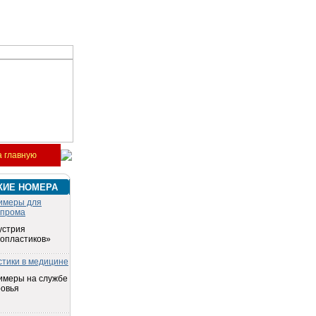
 главную
КИЕ НОМЕРА
имеры для
опрома
устрия
топластиков»
стики в медицине
имеры на службе
ровья