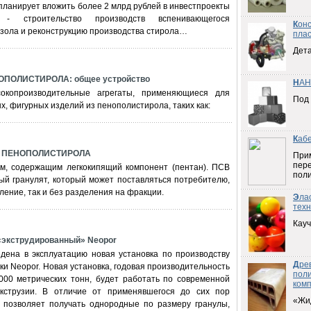
планирует вложить более 2 млрд рублей в инвестпроекты
 - строительство производств вспенивающегося
К
он
нзола и реконструкцию производства стирола…
плас
Дета
ОЛИСТИРОЛА: общее устройство
Н
АН
окопроизводительные агрегаты, применяющиеся для
Под
, фигурных изделий из пенополистирола, таких как:
К
аб
З ПЕНОПОЛИСТИРОЛА
При
пер
м, содержащим легкокипящий компонент (пентан). ПСВ
пол
ый гранулят, который может поставляться потребителю,
ение, так и без разделения на фракции.
Э
ла
техн
Кауч
экструдированный» Neopor
дена в эксплуатацию новая установка по производству
Д
ре
и Neopor. Новая установка, годовая производительность
пол
.000 метрических тонн, будет работать по современной
ком
экструзии. В отличие от применявшегося до сих пор
«Жи
и позволяет получать однородные по размеру гранулы,