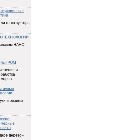
струкционные
тики
ли конструктора
ОТЕХНОЛОГИИ
 знаком НАНО
ельПРОМ
менение и
еработка
имеров
стичные
ологии
уки и резины
весно-
имерные
позиты
дкое дерево»