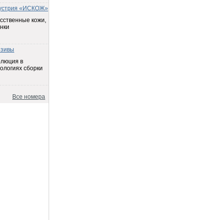
устрия «ИСКОЖ»
сственные кожи,
нки
езивы
олюция в
ологиях сборки
Все номера