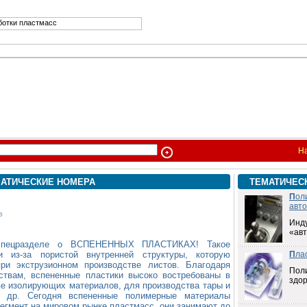
На
АТИЧЕСКИЕ НОМЕРА
ТЕМАТИЧЕС
П
ол
авт
в
Инд
«ав
 спецразделе о ВСПЕНЕННЫХ ПЛАСТИКАХ! Такое
и из-за пористой внутренней структуры, которую
П
ла
ри экструзионном производстве листов. Благодаря
Пол
ствам, вспененные пластики высоко востребованы в
здо
ве изолирующих материалов, для производства тары и
и др. Сегодня вспененные полимерные материалы
егмент на мировом рынке пластмасс, они занимают до