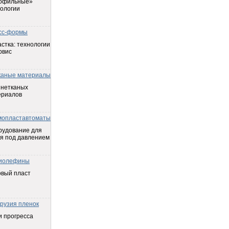
офильные»
ологии
сс-формы
стка: технологии
рвис
каные материалы
 нетканых
ериалов
мопластавтоматы
рудование для
я под давлением
иолефины
овый пласт
трузия пленок
 прогресса