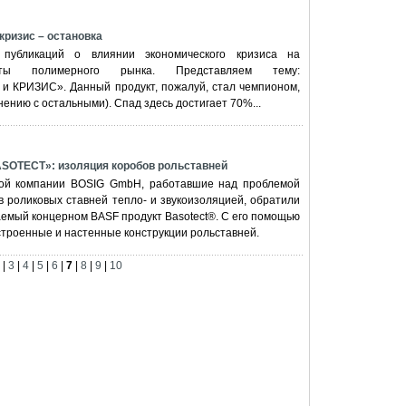
изис – остановка
публикаций о влиянии экономического кризиса на
нты полимерного рынка. Представляем тему:
КРИЗИС». Данный продукт, пожалуй, стал чемпионом,
ению с остальными). Спад здесь достигает 70%...
OTECT»: изоляция коробов рольставней
ой компании BOSIG GmbH, работавшие над проблемой
 роликовых ставней тепло- и звукоизоляцией, обратили
емый концерном BASF продукт Basotect®. С его помощью
троенные и настенные конструкции рольставней.
|
3
|
4
|
5
|
6
|
7
|
8
|
9
|
10