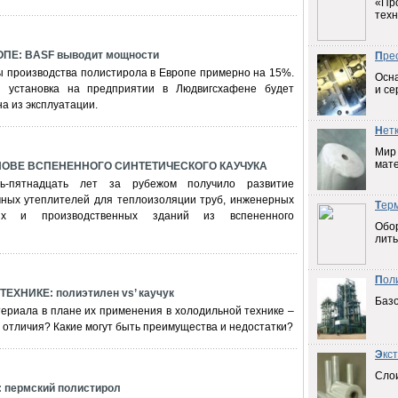
«Пр
техн
ПЕ: BASF выводит мощности
П
ре
 производства полистирола в Европе примерно на 15%.
Осна
 установка на предприятии в Людвигсхафене будет
и се
а из эксплуатации.
Н
ет
Мир
мат
ОВЕ ВСПЕНЕННОГО СИНТЕТИЧЕСКОГО КАУЧУКА
ь-пятнадцать лет за рубежом получило развитие
чных утеплителей для теплоизоляции труб, инженерных
Т
ер
ых и производственных зданий из вспененного
Обо
лить
П
ол
ХНИКЕ: полиэтилен vs’ каучук
Баз
ериала в плане их применения в холодильной технике –
е отличия? Какие могут быть преимущества и недостатки?
Э
кс
Слои
 пермский полистирол