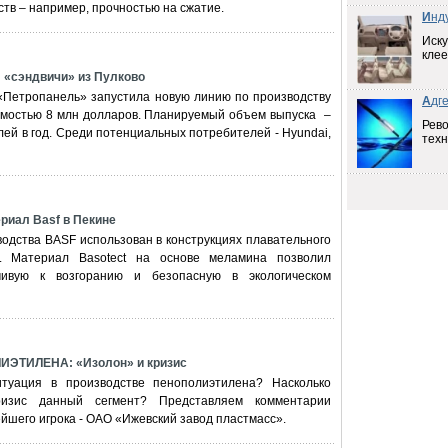
в – например, прочностью на сжатие.
И
нд
Иску
клее
«сэндвичи» из Пулково
«Петропанель» запустила новую линию по производству
А
дг
имостью 8 млн долларов. Планируемый объем выпуска –
Рев
елей в год. Среди потенциальных потребителей - Hyundai,
техн
риал Basf в Пекине
одства BASF использован в конструкциях плавательного
. Материал Basotect на основе меламина позволил
чивую к возгоранию и безопасную в экологическом
ЭТИЛЕНА: «Изолон» и кризис
туация в производстве пенополиэтилена? Насколько
ризис данный сегмент? Представляем комментарии
йшего игрока - ОАО «Ижевский завод пластмасс».