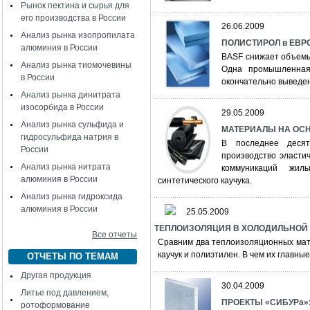
Рынок пектина и сырья для
его производства в России
26.06.2009
Анализ рынка изопропилата
ПОЛИСТИРОЛ в ЕВРО
алюминия в России
BASF снижает объемы
Анализ рынка тиомочевины
Одна промышленная
в России
окончательно выведен
Анализ рынка динитрата
изосорбида в России
29.05.2009
Анализ рынка сульфида и
МАТЕРИАЛЫ НА ОСН
гидросульфида натрия в
В последнее десят
России
производство эласти
Анализ рынка нитрата
коммуникаций жил
алюминия в России
синтетического каучука.
Анализ рынка гидроксида
алюминия в России
25.05.2009
ТЕПЛОИЗОЛЯЦИЯ В ХОЛОДИЛЬНОЙ ТЕ
Все отчеты
Сравним два теплоизоляционных мат
каучук и полиэтилен. В чем их главны
ОТЧЕТЫ ПО ТЕМАМ
Другая продукция
30.04.2009
Литье под давлением,
ПРОЕКТЫ «СИБУРа»:
ротоформование