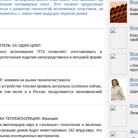
П
ол
бления полимерных смол. Этот сегмент продолжает
тьи о развитии технологий вспененных пластиков, их
Борь
акомитесь с новостями ведущих игроков рынка.
ком
П
ол
Клас
свой
ИТЕЛЬ ЗА ОДИН ЦИКЛ
ского вспенивания ТПЭ позволяет изготавливать и
П
ол
 уплотнения изделии непосредственно в литьевой форме
элек
«Эл
прог
И
нд
 новинки на рынке пенополистирола
пол
 устройстве плоских кровель актуальна особенно сейчас,
Цар
 в том числе и в России, продолжается экономический
С
те
Легк
А ТЕПЛОИЗОЛЯЦИИ: Франция
и миллиардов евро в «зеленые» технологии и экологию.
 санацию домов будет инвестировано 192 млрд евро, что
Э
кс
 рынка изоляционных материалов.