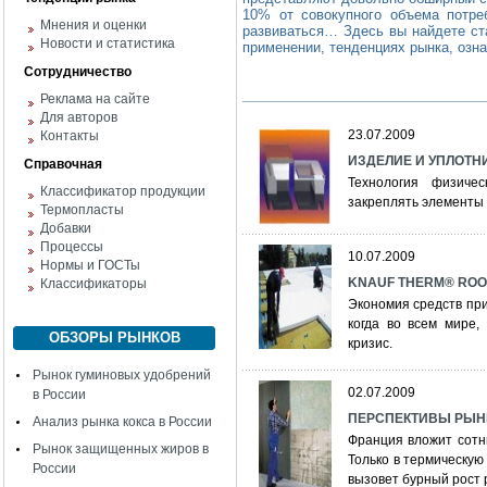
10% от совокупного объема потре
Мнения и оценки
развиваться… Здесь вы найдете ста
Новости и статистика
применении, тенденциях рынка, озн
Сотрудничество
Реклама на сайте
Для авторов
23.07.2009
Контакты
ИЗДЕЛИЕ И УПЛОТН
Справочная
Технология физиче
Классификатор продукции
закреплять элементы
Термопласты
Добавки
Процессы
10.07.2009
Нормы и ГОСТы
KNAUF THERM® ROOF:
Классификаторы
Экономия средств при
когда во всем мире,
ОБЗОРЫ РЫНКОВ
кризис.
Рынок гуминовых удобрений
02.07.2009
в России
ПЕРСПЕКТИВЫ РЫНК
Анализ рынка кокса в России
Франция вложит сотн
Рынок защищенных жиров в
Только в термическую
России
вызовет бурный рост