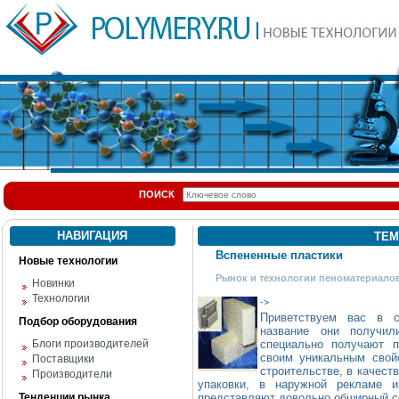
ПОИСК
НАВИГАЦИЯ
ТЕМ
Вспененные пластики
Новые технологии
Рынок и технологии пеноматериало
Новинки
Технологии
->
Приветствуем вас в 
Подбор оборудования
название они получил
Блоги производителей
специально получают п
своим уникальным свой
Поставщики
строительстве, в качест
Производители
упаковки, в наружной рекламе 
Тенденции рынка
представляют довольно обширный с