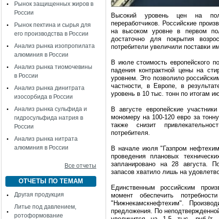
Рынок защищенных жиров в
России
Высокий уровень цен на пол
переработчиков. Российские произ
Рынок пектина и сырья для
на высоком уровне в первом пол
его производства в России
достаточно для покрытия возро
Анализ рынка изопропилата
потребители увеличили поставки и
алюминия в России
В июле стоимость европейского по
Анализ рынка тиомочевины
падения контрактной цены на сти
в России
уровнем. Это позволило российски
частности, в Европе, в результа
Анализ рынка динитрата
уровень в 10 тыс. тонн по итогам и
изосорбида в России
Анализ рынка сульфида и
В августе европейские участник
мономеру на 100-120 евро за тонну
гидросульфида натрия в
также снизит привлекательнос
России
потребителя.
Анализ рынка нитрата
алюминия в России
В начале июля "Газпром нефтехим
проведения плановых технически
запланировано на 28 августа. П
Все отчеты
запасов хватило лишь на удовлетво
ОТЧЕТЫ ПО ТЕМАМ
Единственным российским произ
Другая продукция
момент обеспечить потребности
"Нижнекамскнефтехим". Производ
Литье под давлением,
предложения. По неподтвержденной
ротоформование
увеличится на 1,5 тыс. руб./т 