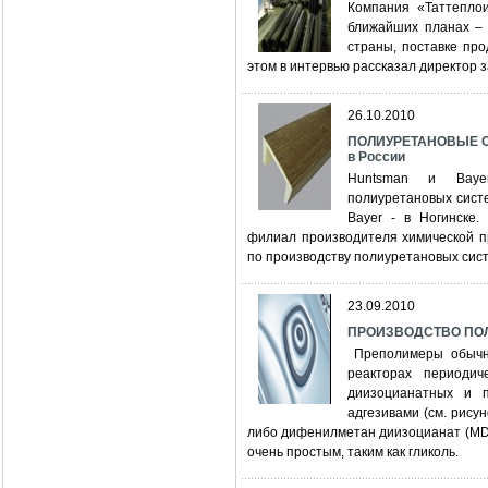
Компания «Таттепло
ближайших планах – 
страны, поставке пр
этом в интервью рассказал директор 
26.10.2010
ПОЛИУРЕТАНОВЫЕ СИ
в России
Huntsman и Bayer
полиуретановых сист
Bayer - в Ногинске.
филиал производителя химической п
по производству полиуретановых сис
23.09.2010
ПРОИЗВОДСТВО ПО
Преполимеры обычно
реакторах периодич
диизоцианатных и 
адгезивами (см. рису
либо дифенилметан диизоцианат (MDI
очень простым, таким как гликоль.