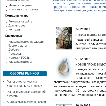
этом он один из самых динамичн
Мнения и оценки
продукты, сферы их применени
Новости и статистика
полиуретанов и тенденциях этого ры
Сотрудничество
Реклама на сайте
Для авторов
24.12.2012
Контакты
НОВАЯ ТЕХНОЛОГИЯ
Справочная
"Казанский завод синт
Классификатор продукции
синтеза полиуретан
Термопласты
импортного изоцианат
Добавки
Процессы
Нормы и ГОСТы
07.12.2012
Классификаторы
НОВОЕ ПРОИЗВОДСТ
Сегодня в Чите в т
ОБЗОРЫ РЫНКОВ
эксплуатацию новы
теплосетей. Скор
Рынок энергетических
свойствами: они устойчивы к воздейст
добавок для КРС в России
не оказывают вредного влияния 
производства - 36 тыс скорлуп диа
Рынок гуминовых удобрений
изоляции 14 км трубопроводов. Число н
в России
Анализ рынка кокса в России
26.10.2012