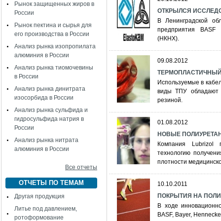
Рынок защищенных жиров в
ОТКРЫЛСЯ ИССЛЕДО
России
В Ленинградской обл
Рынок пектина и сырья для
предприятия BASF 
его производства в России
(НКНХ).
Анализ рынка изопропилата
алюминия в России
09.08.2012
Анализ рынка тиомочевины
ТЕРМОПЛАСТИЧНЫЙ 
в России
Используемые в кабе
Анализ рынка динитрата
виды ТПУ обладают 
изосорбида в России
резиной.
Анализ рынка сульфида и
гидросульфида натрия в
01.08.2012
России
НОВЫЕ ПОЛИУРЕТАН
Анализ рынка нитрата
Компания Lubrizol
алюминия в России
технологию получени
плотности медицинско
Все отчеты
ОТЧЕТЫ ПО ТЕМАМ
10.10.2011
ПОКРЫТИЯ НА ПОЛ
Другая продукция
В ходе инновационн
Литье под давлением,
BASF, Bayer, Henneck
ротоформование