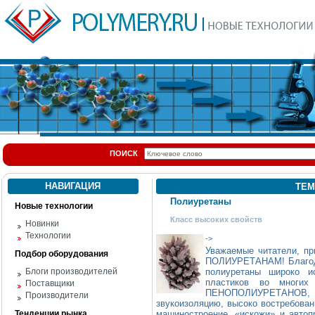
ПОИСК
НАВИГАЦИЯ
ТЕМ
Полиуретаны
Новые технологии
Класс высоких свойств
Новинки
Технологии
->
Уважаемые читатели, пр
Подбор оборудования
ПОЛИУРЕТАНАМ! Благода
Блоги производителей
полиуретаны широко и
пластиков во многих
Поставщики
ПЕНОПОЛИУРЕТАНОВ,
Производители
звукоизоляцию, высоко востребова
Тенденции рынка
машиностроение, «искожи» и автоп