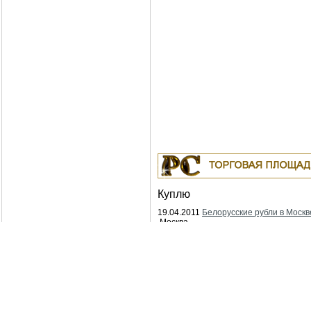
Куплю
19.04.2011
Белорусские рубли в Москв
Москва
18.04.2011
Индустриальные масла: И-
ИГНЕ-68, ИГНЕ-32, ИС-20, ИГС-68,И-5
И-40А, И-50А, ИЛС-5, ИЛС-10, ИЛС-22
ИГП, ИТД
Москва
04.04.2011
Куплю Биг-Бэги, МКР на
переработку.
Москва