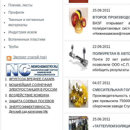
Пленки, листы
25.09.2011
Профили
ВТОРОЕ ПРОИЗВОДС
Тканные и нетканные
BASF открывает в
материалы
полиуретановых сист
Индустрия искож
«Нижнекамскнефтехим
Вспененные пластики
Трубы
22.09.2011
ПОЛИУРЕТАН В АВ
Экспорт статей (rss)
Почти 20 лет рабо
позволили ООО «С.П.
обобщить результаты 
ФРУКТОЗА ВРЕДНЕЕ САХАРА
1.
04.07.2011
МОЩНЕЙШАЯ СОЛНЕЧНАЯ
2.
ЭЛЕКТРОСТАНЦИЯ В РОССИИ
СМЕСИТЕЛЬНАЯ ГО
ВОЗДЕЙСТВИЕ КОФЕИНА
3.
Производительность 
уже превысила 75000
ЗАЩИТА СОЕВЫХ ПОСЕВОВ
4.
сборочном заводе Crys
ЭНЕРГОЭФФЕКТИВНОСТЬ:
5.
Детский сад категории [Аk
25.06.2011
«ТАТТЕПЛОИЗОЛЯЦИ