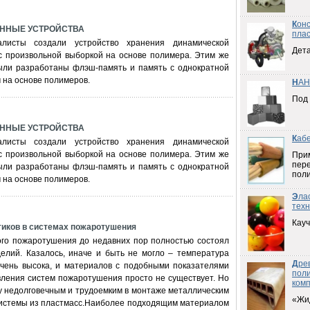
К
он
ОННЫЕ УСТРОЙСТВА
плас
алисты создали устройство хранения динамической
Дета
с произвольной выборкой на основе полимера. Этим же
ыли разработаны флэш-память и память с однократной
 на основе полимеров.
Н
АН
Под
ОННЫЕ УСТРОЙСТВА
К
аб
алисты создали устройство хранения динамической
с произвольной выборкой на основе полимера. Этим же
При
пер
ыли разработаны флэш-память и память с однократной
пол
 на основе полимеров.
Э
ла
техн
Кауч
тиков в системах пожаротушения
го пожаротушения до недавних пор полностью состоял
делий. Казалось, иначе и быть не могло – температура
Д
ре
чень высока, и материалов с подобными показателями
пол
овления систем пожаротушения просто не существует. Но
ком
ну недолговечным и трудоемким в монтаже металлическим
«Жи
истемы из пластмасс.Наиболее подходящим материалом