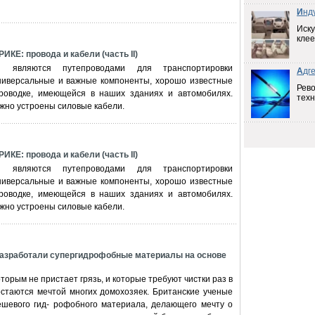
И
нд
Иску
клее
Е: провода и кабели (часть II)
 являются путепроводами для транспортировки
А
дг
универсальные и важные компоненты, хорошо известные
Рев
роводке, имеющейся в наших зданиях и автомобилях.
техн
ожно устроены силовые кабели.
Е: провода и кабели (часть II)
 являются путепроводами для транспортировки
универсальные и важные компоненты, хорошо известные
роводке, имеющейся в наших зданиях и автомобилях.
ожно устроены силовые кабели.
разработали супергидрофобные материалы на основе
торым не пристает грязь, и которые требуют чистки раз в
остаются мечтой многих домохозяек. Британские ученые
ешевого гид- рофобного материала, делающего мечту о