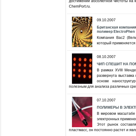
достижении абсолютной чистоты на 
СhemPort.ru.
09.10.2007
Британская компани
полимер ElectroPhen
Компания Bac2 (Вели
который применяется 
08.10.2007
ЧИП СПЕШИТ НА П
В рамках XVIII Менд
развернута выставка
основе нанострукту
полезным для анализа различных сре
07.10.2007
ПОЛИМЕРЫ В ЭЛЕКТРИ
В мировом масштабе 
электронных примене
Этот рынок составл
пластмасс, он постоянно растет и яв