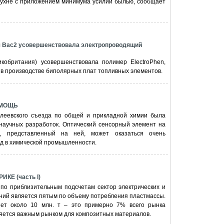
кухне с приложением минимума усилий былью, сообщает
я Bac2 усовершенствовала электропроводящий
кобритания) усовершенствовала полимер ElectroPhen,
в производстве биполярных плат топливных элементов.
ОМОЩЬ
елеевского съезда по общей и прикладной химии была
 научных разработок. Оптический сенсорный элемент на
р, представленный на ней, может оказаться очень
д в химической промышленности.
КЕ (часть I)
по приблизительным подсчетам сектор электрических и
ний является пятым по объему потребления пластмассы.
яет около 10 млн. т – это примерно 7% всего рынка
ляется важным рынком для композитных материалов.