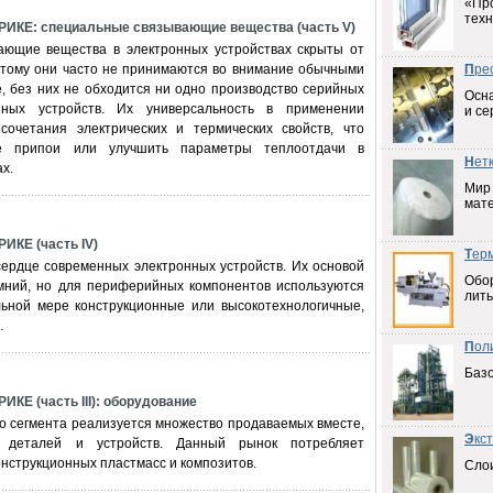
«Пр
техн
КЕ: специальные связывающие вещества (часть V)
ющие вещества в электронных устройствах скрыты от
оэтому они часто не принимаются во внимание обычными
П
ре
, без них не обходится ни одно производство серийных
Осна
нных устройств. Их универсальность в применении
и се
сочетания электрических и термических свойств, что
ие припои или улучшить параметры теплоотдачи в
Н
ет
х.
Мир
мат
КЕ (часть IV)
Т
ер
сердце современных электронных устройств. Их основой
Обо
мний, но для периферийных компонентов используются
лить
ьной мере конструкционные или высокотехнологичные,
…
П
ол
Баз
Е (часть III): оборудование
го сегмента реализуется множество продаваемых вместе,
Э
кс
 деталей и устройств. Данный рынок потребляет
онструкционных пластмасс и композитов.
Слои