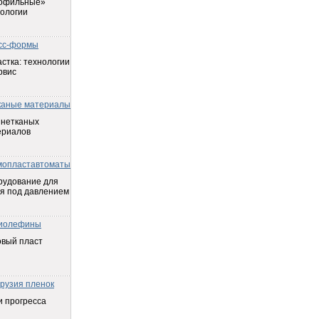
офильные»
ологии
сс-формы
стка: технологии
рвис
каные материалы
 нетканых
ериалов
мопластавтоматы
рудование для
я под давлением
иолефины
овый пласт
трузия пленок
 прогресса