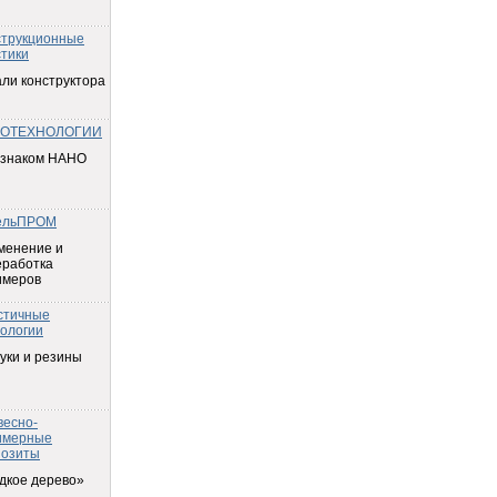
струкционные
тики
ли конструктора
ОТЕХНОЛОГИИ
 знаком НАНО
ельПРОМ
менение и
еработка
имеров
стичные
ологии
уки и резины
весно-
имерные
позиты
дкое дерево»