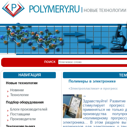
ПОИСК
НАВИГАЦИЯ
ТЕМ
Полимеры в электронике
Новые технологии
«Электропластики» и прогресс
Новинки
Технологии
->
Здравствуйте! Развитие
Подбор оборудования
стимулирует прогрес
Блоги производителей
применяться не только д
производства полупр
Поставщики
«полимерному прогресс
Производители
электроника… В этом разделе вы 
Тенденции рынка
материалов для электроники, о те