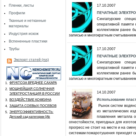
Пленки, листы
17.10.2007
ПЕЧАТНЫЕ ЭЛЕКТР
Профили
Сингапурские специ
Тканные и нетканные
оперативной памяти 
материалы
коллективом ранее б
Индустрия искож
записью и многократным считыванием
Вспененные пластики
Трубы
17.10.2007
ПЕЧАТНЫЕ ЭЛЕКТР
Экспорт статей (rss)
Сингапурские специ
оперативной памяти 
коллективом ранее б
записью и многократным считыванием
ФРУКТОЗА ВРЕДНЕЕ САХАРА
1.
МОЩНЕЙШАЯ СОЛНЕЧНАЯ
2.
14.10.2007
ЭЛЕКТРОСТАНЦИЯ В РОССИИ
Использование плас
ВОЗДЕЙСТВИЕ КОФЕИНА
3.
Рынок систем водяно
ЗАЩИТА СОЕВЫХ ПОСЕВОВ
4.
из металлических из
ЭНЕРГОЭФФЕКТИВНОСТЬ:
5.
плавления металла о
Детский сад категории [Аk
огнестойкости, пригодных для изгот
прогресс не стоит на месте и на сме
системам пожаротушения приходят с