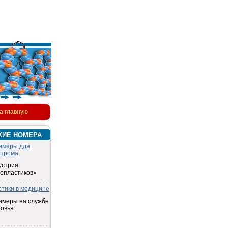
а главную
КИЕ НОМЕРА
имеры для
опрома
устрия
топластиков»
стики в медицине
имеры на службе
ровья