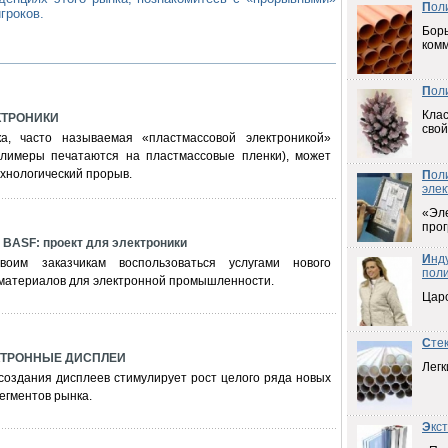
П
ол
гроков.
Борь
ком
П
ол
Клас
КТРОНИКИ
свой
ка, часто называемая «пластмассовой электроникой»
лимеры печатаются на пластмассовые пленки), может
хнологический прорыв.
П
ол
элек
«Эл
прог
ASF: проект для электроники
И
нд
воим заказчикам воспользоваться услугами нового
пол
 материалов для электронной промышленности.
Цар
С
те
КТРОННЫЕ ДИСПЛЕИ
Легк
создания дисплеев стимулирует рост целого ряда новых
егментов рынка.
Э
кс