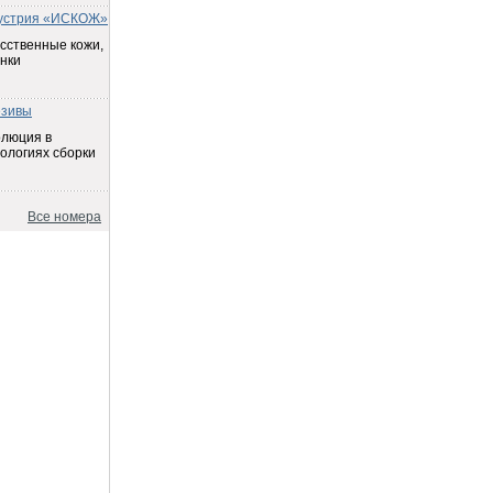
устрия «ИСКОЖ»
сственные кожи,
нки
езивы
олюция в
ологиях сборки
Все номера