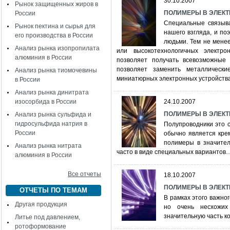
30.10.2007
Рынок защищенных жиров в
ПОЛИМЕРЫ В ЭЛЕКТРИ
России
Специальные связыва
Рынок пектина и сырья для
нашего взгляда, и п
его производства в России
людьми. Тем не менее
Анализ рынка изопропилата
или высокотехнологичных электро
алюминия в России
позволяет получать всевозможные 
позволяет заменить металлическ
Анализ рынка тиомочевины
миниатюрных электронных устройства
в России
Анализ рынка динитрата
изосорбида в России
24.10.2007
ПОЛИМЕРЫ В ЭЛЕКТРИ
Анализ рынка сульфида и
гидросульфида натрия в
Полупроводники это 
России
обычно является кре
полимеры в значител
Анализ рынка нитрата
часто в виде специальных вариантов
алюминия в России
Все отчеты
18.10.2007
ПОЛИМЕРЫ В ЭЛЕКТРИК
ОТЧЕТЫ ПО ТЕМАМ
В рамках этого важно
Другая продукция
но очень несхожих
значительную часть к
Литье под давлением,
ротоформование