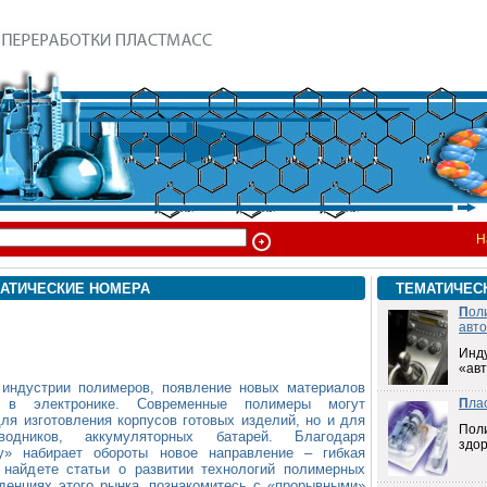
Н
АТИЧЕСКИЕ НОМЕРА
ТЕМАТИЧЕС
П
ол
авт
Инд
«ав
 индустрии полимеров, появление новых материалов
с в электронике. Современные полимеры могут
П
ла
ля изготовления корпусов готовых изделий, но и для
Пол
оводников, аккумуляторных батарей. Благодаря
здо
у» набирает обороты новое направление – гибкая
найдете статьи о развитии технологий полимерных
нденциях этого рынка, познакомитесь с «прорывными»