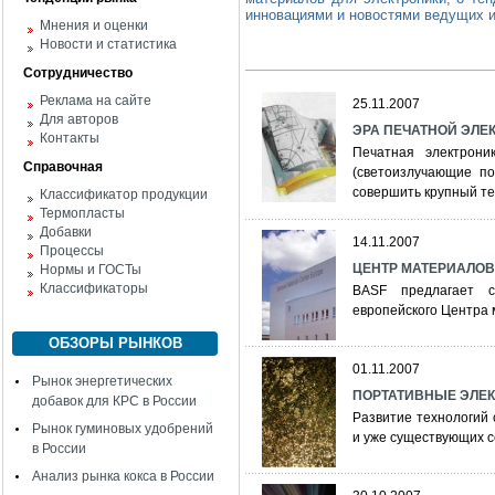
инновациями и новостями ведущих и
Мнения и оценки
Новости и статистика
Сотрудничество
Реклама на сайте
25.11.2007
Для авторов
ЭРА ПЕЧАТНОЙ ЭЛЕ
Контакты
Печатная электрони
Справочная
(светоизлучающие по
совершить крупный те
Классификатор продукции
Термопласты
Добавки
14.11.2007
Процессы
ЦЕНТР МАТЕРИАЛОВ B
Нормы и ГОСТы
Классификаторы
BASF предлагает с
европейского Центра
ОБЗОРЫ РЫНКОВ
01.11.2007
Рынок энергетических
ПОРТАТИВНЫЕ ЭЛЕ
добавок для КРС в России
Развитие технологий 
Рынок гуминовых удобрений
и уже существующих с
в России
Анализ рынка кокса в России