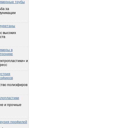
имерные трубы
ба за
муникации
иуретаны
с высоких
ств
имеры в
тронике
ектропластики» и
ресс
устрия
иэфиров
ство полиэфиров
клопластики
ие и прочные
трузия профилей