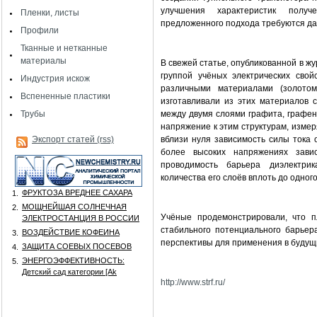
улучшения характеристик получ
Пленки, листы
предложенного подхода требуются д
Профили
Тканные и нетканные
материалы
В свежей статье, опубликованной в жу
группой учёных электрических свой
Индустрия искож
различными материалами (золотом
Вспененные пластики
изготавливали из этих материалов 
Трубы
между двумя слоями графита, графен
напряжение к этим структурам, измеря
Экспорт статей (rss)
вблизи нуля зависимость силы тока 
более высоких напряжениях завис
проводимость барьера диэлектри
количества его слоёв вплоть до одного
ФРУКТОЗА ВРЕДНЕЕ САХАРА
1.
МОЩНЕЙШАЯ СОЛНЕЧНАЯ
2.
Учёные продемонстрировали, что п
ЭЛЕКТРОСТАНЦИЯ В РОССИИ
стабильного потенциального барье
ВОЗДЕЙСТВИЕ КОФЕИНА
3.
перспективы для применения в будущ
ЗАЩИТА СОЕВЫХ ПОСЕВОВ
4.
ЭНЕРГОЭФФЕКТИВНОСТЬ:
5.
Детский сад категории [Аk
http://www.strf.ru/