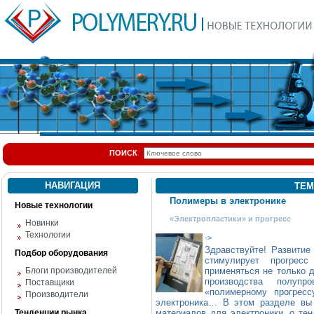
ПОИСК
НАВИГАЦИЯ
ТЕМ
Полимеры в электронике
Новые технологии
«Электропластики» и прогресс
Новинки
Технологии
->
Здравствуйте! Развитие
Подбор оборудования
стимулирует прогрес
Блоги производителей
применяться не только д
производства полупр
Поставщики
«полимерному прогресс
Производители
электроника… В этом разделе вы 
Тенденции рынка
материалов для электроники, о те