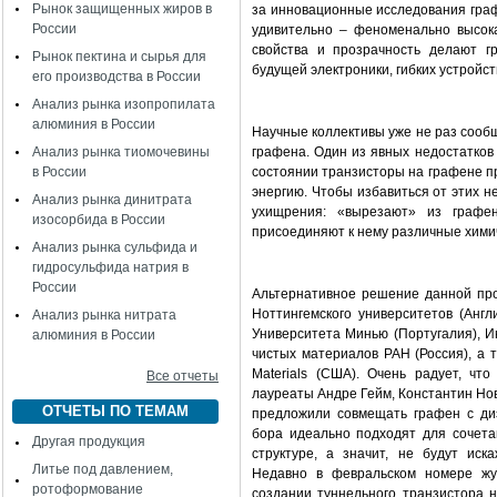
Рынок защищенных жиров в
за инновационные исследования граф
России
удивительно – феноменально высока
свойства и прозрачность делают г
Рынок пектина и сырья для
будущей электроники, гибких устройст
его производства в России
Анализ рынка изопропилата
алюминия в России
Научные коллективы уже не раз сооб
Анализ рынка тиомочевины
графена. Один из явных недостатков 
в России
состоянии транзисторы на графене п
энергию. Чтобы избавиться от этих 
Анализ рынка динитрата
ухищрения: «вырезают» из графен
изосорбида в России
присоединяют к нему различные хими
Анализ рынка сульфида и
гидросульфида натрия в
России
Альтернативное решение данной про
Ноттингемского университетов (Англ
Анализ рынка нитрата
Университета Минью (Португалия), И
алюминия в России
чистых материалов РАН (Россия), а 
Materials (США). Очень радует, чт
Все отчеты
лауреаты Андре Гейм, Константин Но
ОТЧЕТЫ ПО ТЕМАМ
предложили совмещать графен с ди
бора идеально подходят для сочета
Другая продукция
структуре, а значит, не будут иск
Литье под давлением,
Недавно в февральском номере жу
ротоформование
создании туннельного транзистора н