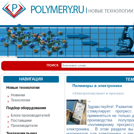
ПОИСК
НАВИГАЦИЯ
ТЕМ
Полимеры в электронике
Новые технологии
«Электропластики» и прогресс
Новинки
Технологии
->
Здравствуйте! Развитие
Подбор оборудования
стимулирует прогрес
Блоги производителей
применяться не только д
производства полупр
Поставщики
«полимерному прогресс
Производители
электроника… В этом разделе вы 
Тенденции рынка
материалов для электроники, о те