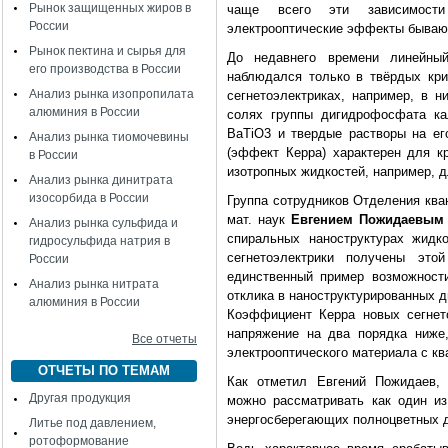
Рынок защищенных жиров в
чаще всего эти зависимост
России
электрооптические эффекты бывают
Рынок пектина и сырья для
До недавнего времени линейный
его производства в России
наблюдался только в твёрдых кри
Анализ рынка изопропилата
сегнетоэлектриках, например, в н
алюминия в России
солях группы дигидрофосфата ка
BaTiO3 и твердые растворы на ег
Анализ рынка тиомочевины
(эффект Керра) характерен для к
в России
изотропных жидкостей, например, д
Анализ рынка динитрата
изосорбида в России
Группа сотрудников Отделения ква
мат. наук
Евгением Пожидаевым
Анализ рынка сульфида и
спиральных наноструктурах жидко
гидросульфида натрия в
сегнетоэлектрики получены эт
России
единственный пример возможности
Анализ рынка нитрата
отклика в наноструктурированных д
алюминия в России
Коэффициент Керра новых сегнет
напряжение на два порядка ниже
Все отчеты
электрооптического материала с к
ОТЧЕТЫ ПО ТЕМАМ
Как отметил Евгений Пожидаев, 
Другая продукция
можно рассматривать как один из
энергосберегающих полноцветных д
Литье под давлением,
ротоформование