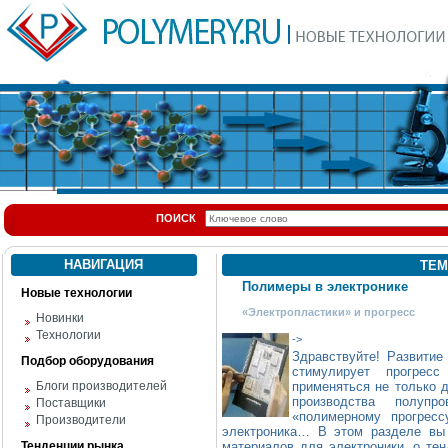
ПОИСК
НАВИГАЦИЯ
ТЕМ
Полимеры в электронике
Новые технологии
«Электропластики» и прогресс
Новинки
Технологии
->
Здравствуйте! Развитие
Подбор оборудования
стимулирует прогрес
Блоги производителей
применяться не только д
производства полупр
Поставщики
«полимерному прогресс
Производители
электроника… В этом разделе вы 
Тенденции рынка
материалов для электроники, о те