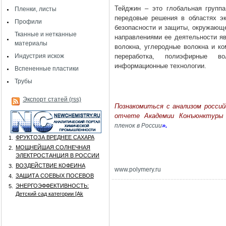
Тейджин – это глобальная групп
Пленки, листы
передовые решения в областях эк
Профили
безопасности и защиты, окружающе
Тканные и нетканные
направлениями ее деятельности я
материалы
волокна, углеродные волокна и ко
Индустрия искож
переработка, полиэфирные в
информационные технологии.
Вспененные пластики
Трубы
Экспорт статей (rss)
Познакомиться с анализом росси
отчете Академии Конъюнктуры
».
пленок в России
ФРУКТОЗА ВРЕДНЕЕ САХАРА
1.
МОЩНЕЙШАЯ СОЛНЕЧНАЯ
2.
ЭЛЕКТРОСТАНЦИЯ В РОССИИ
ВОЗДЕЙСТВИЕ КОФЕИНА
3.
www
.
polymery
.
ru
ЗАЩИТА СОЕВЫХ ПОСЕВОВ
4.
ЭНЕРГОЭФФЕКТИВНОСТЬ:
5.
Детский сад категории [Аk