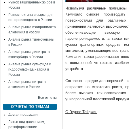
Рынок защищенных жиров в
России
Используя различные полимеры, 
Кемикалс сможет производить 
Рынок пектина и сырья для
его производства в России
поверхностями для различных
применения являются высококачес
Анализ рынка изопропилата
алюминия в России
обеспечивающие высокую с
паронепроницаемости, а также п
Анализ рынка тиомочевины
кузова транспортных средств, и
в России
металлом, уменьшающие вес трансп
Анализ рынка динитрата
Компания также рассчитывает внес
изосорбида в России
с повышенной четкостью изображ
Анализ рынка сульфида и
устройств.
гидросульфида натрия в
России
Согласно средне-долгосрочной 
Анализ рынка нитрата
опирается на стратегию роста, 
алюминия в России
более высоких технологических
Все отчеты
универсальной пластиковой продук
ОТЧЕТЫ ПО ТЕМАМ
О Группе Тейджин
Другая продукция
Литье под давлением,
ротоформование