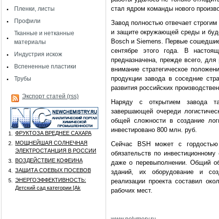
стал ядром команды нового произв
Пленки, листы
Профили
Завод полностью отвечает строгим
и защите окружающей среды и буд
Тканные и нетканные
Bosch и Siemens. Первые сошедшие
материалы
сентябре этого года. В настоя
Индустрия искож
предназначена, прежде всего, для
Вспененные пластики
внимание стратегическое положени
продукции завода в соседние стр
Трубы
развития российских производстве
Экспорт статей (rss)
Наряду с открытием завода та
завершающей очереди логистическ
общей сложности в создание лог
инвестировано 800 млн. руб.
ФРУКТОЗА ВРЕДНЕЕ САХАРА
1.
МОЩНЕЙШАЯ СОЛНЕЧНАЯ
2.
Сейчас BSH может с гордостью 
ЭЛЕКТРОСТАНЦИЯ В РОССИИ
обязательств по инвестиционному 
ВОЗДЕЙСТВИЕ КОФЕИНА
3.
даже о перевыполнении. Общий об
ЗАЩИТА СОЕВЫХ ПОСЕВОВ
4.
зданий, их оборудование и со
ЭНЕРГОЭФФЕКТИВНОСТЬ:
5.
реализации проекта составил око
Детский сад категории [Аk
рабочих мест.