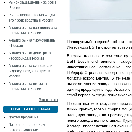
Рынок защищенных жиров в
России
Рынок пектина и сырья для
его производства в России
Анализ рынка изопропилата
алюминия в России
Анализ рынка тиомочевины
Планируемый годовой объём про
в России
Инвестиции BSH в строительство з
Анализ рынка динитрата
Впервые планы по строительству з
изосорбида в России
BSH Bosch und Siemens Hausgera
Анализ рынка сульфида и
инвестиционное соглашение, п
гидросульфида натрия в
Нойдорф-Стрельна завода по про
России
логистического центра. В течени
Анализ рынка нитрата
выросло здание завода по произв
алюминия в России
единиц продукции в год. Вместе с
строй первая очередь логистическо
Все отчеты
Первым шагом к созданию произв
ОТЧЕТЫ ПО ТЕМАМ
линии крупноузловой сборки мощн
площадях завода по производству
Другая продукция
нового завода полного цикла. Кур
Литье под давлением,
Халлер, впоследствии назначенный
ротоформование
работы удалось не только отладить