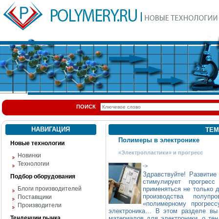
ПОИСК
НАВИГАЦИЯ
ТЕМ
Полимеры в электронике
Новые технологии
«Электропластики» и прогресс
Новинки
Технологии
->
Здравствуйте! Развитие
Подбор оборудования
стимулирует прогрес
Блоги производителей
применяться не только д
производства полупр
Поставщики
«полимерному прогресс
Производители
электроника… В этом разделе вы 
Тенденции рынка
материалов для электроники, о те