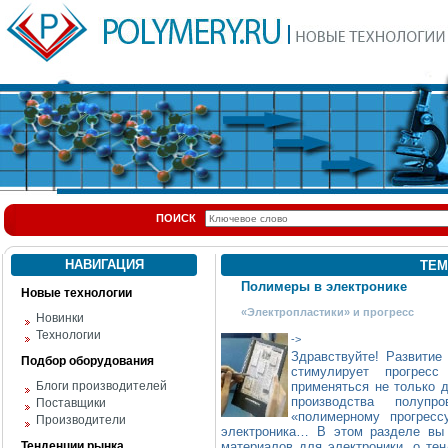
ПОИСК
НАВИГАЦИЯ
ТЕМ
Полимеры в электронике
Новые технологии
«Электропластики» и прогресс
Новинки
Технологии
->
Здравствуйте! Развитие
Подбор оборудования
стимулирует прогрес
Блоги производителей
применяться не только д
производства полупро
Поставщики
«полимерному прогресс
Производители
электроника… В этом разделе вы 
Тенденции рынка
материалов для электроники, о тен