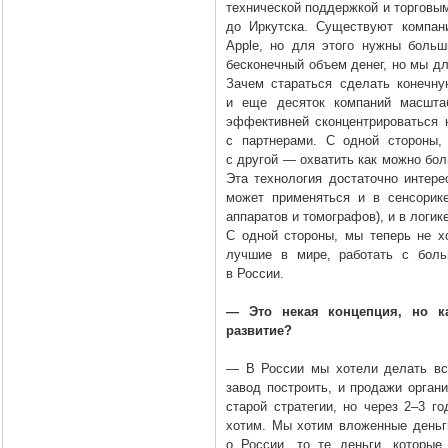
технической поддержкой и торговы
до Иркутска. Существуют компан
Apple, но для этого нужны боль
бесконечный объем денег, но мы для
Зачем стараться сделать конечную
и еще десяток компаний масшта
эффективней сконцентрироваться 
с партнерами. С одной стороны,
с другой — охватить как можно бо
Эта технология достаточно интере
может применяться и в сенсорик
аппаратов и томографов), и в логике
С одной стороны, мы теперь не х
лучшие в мире, работать с боль
в России.
— Это некая концепция, но к
развитие?
— В России мы хотели делать вс
завод построить, и продажи орган
старой стратегии, но через 2–3 г
хотим. Мы хотим вложенные деньг
о России, то те деньги, которы