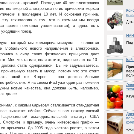
спользовать кремний. Последние 40 лет электроника
ие полимерной электроники по историческим меркам
К
он
тически в последние 10 лет. И основная причина,
плас
 эту технологию в том, что в кремнии мы всегда
Дета
се время немножко увеличивается), а здесь есть
в уходящий поезд.
Н
АН
дукт, который мы коммерциализируем — являются
Под
 глобального нового направления в электронике.
ктроника в силу своих физических принципов дает
тв. Моя мечта или, если хотите, видение лет на 10–
К
аб
 должна стать одноразовой. Вы не задумываетесь,
При
прочитанную газету в мусор, потому что это стоит
пер
пол
стать такой же. Второе — она должна больше
потребностям. Я на своем iPad уже один раз поменял
Э
ла
ужны новые качества, она должна быть, например,
техн
так далее.
Кауч
онимал, с какими барьерам сталкивается стандартная
 все пытаются обойти. Сейчас я вам покажу свежий
Д
ре
 Национальный исследовательский институт США
пол
. Смотрите, к примеру, очень интересный график —
ком
 со временем. До 2005 года частота растет, а затем
«Жи
сти. Потому что кремний в силу своих физических