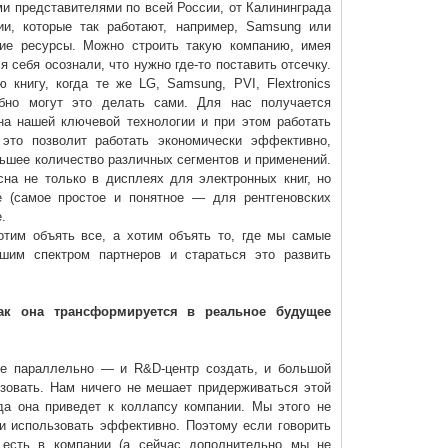
ми представителями по всей России, от Калининграда
ии, которые так работают, например, Samsung или
шие ресурсы. Можно строить такую компанию, имея
 себя осознали, что нужно где-то поставить отсечку.
 книгу, когда те же LG, Samsung, PVI, Flextronics
бно могут это делать сами. Для нас получается
на нашей ключевой технологии и при этом работать
 это позволит работать экономически эффективно,
льшее количество различных сегментов и применений.
сна не только в дисплеях для электронных книг, но
е (самое простое и понятное — для рентгеновских
.
отим объять все, а хотим объять то, где мы самые
шим спектром партнеров и стараться это развить
ак она трансформируется в реальное будущее
е параллельно — и R&D-центр создать, и большой
изовать. Нам ничего не мешает придерживаться этой
ода она приведет к коллапсу компании. Мы этого не
и использовать эффективно. Поэтому если говорить
е есть в компании (а сейчас дополнительно мы не