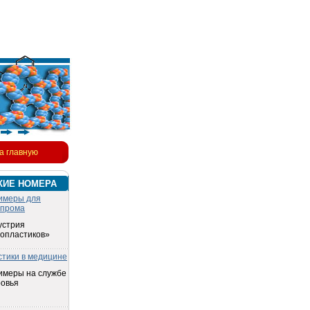
а главную
КИЕ НОМЕРА
имеры для
опрома
устрия
топластиков»
стики в медицине
имеры на службе
ровья