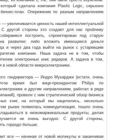
который сделала компания Plastic Logic, серьезно
 бизнес-план. Опережение по разным направлениям
с — увеличивается ценность нашей интеллектуальной
. С другой стороны это создает для нас проблему
обираемся построить, спроектирован под старую
на развилке: либо вложить имеющиеся деньги
ода и через два года выйти на рынок с устаревшим
тратегию компании. Наша задача не в том, чтобы
телем электронных книг, ридеров. А задача в том,
я в новой области микроэлектроники.
вого гендиректора — Индро Мукарджи (кстати, очень
лгое время был вице-президентом Philips по
электронике и другим направлениям, работал в ряде
паний), провели с ним стратегический обзор бизнеса
ных книг, на который мы нацелились, несколько
том рынке появилась коммодитизация, пошло очень
кладываться в низкомаржинальные продукты, делая
лучается не очень выгодно. С другой стороны,
ть гораздо больше.
лает все — начиная от новой молекулы и заканчивая