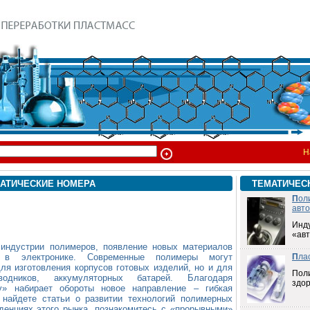
Н
АТИЧЕСКИЕ НОМЕРА
ТЕМАТИЧЕС
П
ол
авт
Инд
«ав
 индустрии полимеров, появление новых материалов
с в электронике. Современные полимеры могут
П
ла
ля изготовления корпусов готовых изделий, но и для
Пол
водников, аккумуляторных батарей. Благодаря
здо
у» набирает обороты новое направление – гибкая
найдете статьи о развитии технологий полимерных
денциях этого рынка, познакомитесь с «прорывными»