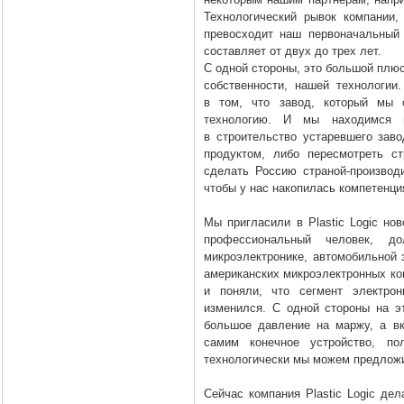
Технологический рывок компании, 
превосходит наш первоначальный
составляет от двух до трех лет.
С одной стороны, это большой плю
собственности, нашей технологии
в том, что завод, который мы с
технологию. И мы находимся 
в строительство устаревшего зав
продуктом, либо пересмотреть с
сделать Россию страной-производи
чтобы у нас накопилась компетенци
Мы пригласили в Plastic Logic но
профессиональный человек, до
микроэлектронике, автомобильной 
американских микроэлектронных ком
и поняли, что сегмент электрон
изменился. С одной стороны на э
большое давление на маржу, а в
самим конечное устройство, по
технологически мы можем предложи
Сейчас компания Plastic Logic де