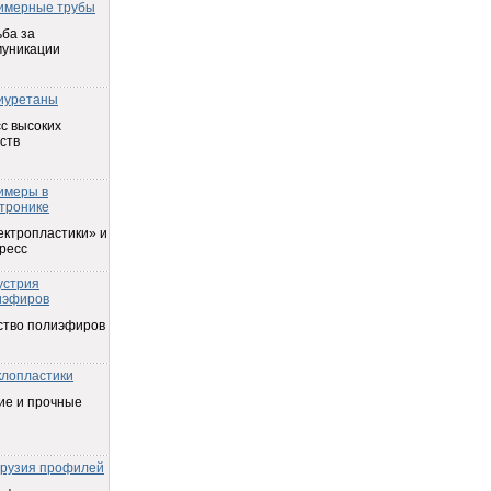
имерные трубы
ба за
муникации
иуретаны
с высоких
ств
имеры в
тронике
ектропластики» и
ресс
устрия
иэфиров
ство полиэфиров
клопластики
ие и прочные
трузия профилей