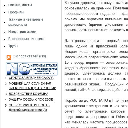
безумно дорогим, поэтому стали и
Пленки, листы
основывалась на кремнии. Появлен
Профили
произошло совсем недавно — фак
почему мы обратили внимание на
Тканные и нетканные
догоняющие (причем дистанция в
материалы
возможность попытаться вскочить 
Индустрия искож
Вспененные пластики
Электронные книги — первый про
Трубы
лишь одним из приложений более
Некремниевая, органическая эле
Экспорт статей (rss)
массу новых потребительских качес
15 вперед: первое — электроника
когда выбрасываете салфетку или 
дешево. Электроника должна 
ФРУКТОЗА ВРЕДНЕЕ САХАРА
1.
соответствовать нашим жизненным 
МОЩНЕЙШАЯ СОЛНЕЧНАЯ
2.
разбившийся экран… Продукции н
ЭЛЕКТРОСТАНЦИЯ В РОССИИ
легкой, гибкой, складывающейся и 
ВОЗДЕЙСТВИЕ КОФЕИНА
3.
ЗАЩИТА СОЕВЫХ ПОСЕВОВ
4.
Поработав до РОСНАНО в Intel, я п
ЭНЕРГОЭФФЕКТИВНОСТЬ:
5.
кремниевая электроника и как это
Детский сад категории [Аk
отчет по электронике, который
подготовил для президента Обамы
как менялась частота процессоров
наступил перелом — перестала ра