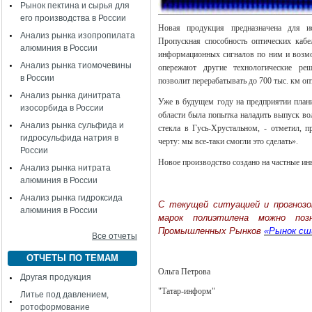
Рынок пектина и сырья для
его производства в России
Новая продукция предназначена для ис
Анализ рынка изопропилата
Пропускная способность оптических кабел
алюминия в России
информационных сигналов по ним и возмо
Анализ рынка тиомочевины
опережают другие технологические реш
в России
позволит перерабатывать до 700 тыс. км оп
Анализ рынка динитрата
Уже в будущем году на предприятии плани
изосорбида в России
области была попытка наладить выпуск вол
Анализ рынка сульфида и
стекла в Гусь-Хрустальном, - отметил, п
гидросульфида натрия в
черту: мы все-таки смогли это сделать».
России
Новое производство создано на частные ин
Анализ рынка нитрата
алюминия в России
Анализ рынка гидроксида
C текущей ситуацией и прогнозо
алюминия в России
марок полиэтилена можно по
Промышленных Рынков
«Рынок сш
Все отчеты
ОТЧЕТЫ ПО ТЕМАМ
Ольга Петрова
Другая продукция
"Татар-информ"
Литье под давлением,
ротоформование