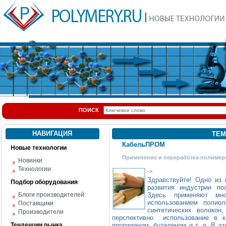
ПОИСК
НАВИГАЦИЯ
ТЕМ
КабельПРОМ
Новые технологии
Применение и переработка полимер
Новинки
Технологии
->
Здравствуйте! Одно из 
Подбор оборудования
развития индустрии 
Блоги производителей
Здесь применяют мно
использованием полиол
Поставщики
синтетических волокон
Производители
перспективно использование в к
Тенденции рынка
пропиленом, бутиленом и т. п. В э