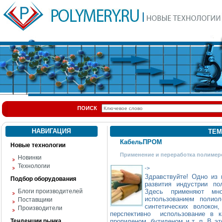
ПОИСК
НАВИГАЦИЯ
ТЕМ
КабельПРОМ
Новые технологии
Применение и переработка полимер
Новинки
Технологии
->
Здравствуйте! Одно из 
Подбор оборудования
развития индустрии 
Блоги производителей
Здесь применяют мно
использованием полиол
Поставщики
синтетических волокон
Производители
перспективно использование в к
Тенденции рынка
пропиленом, бутиленом и т. п. В э