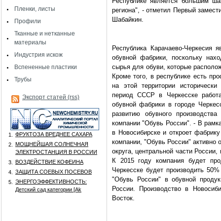
Республике является большим шаг
Пленки, листы
региона", - отметил Первый замес
Шабайкин.
Профили
Тканные и нетканные
материалы
Республика Карачаево-Черкесия 
Индустрия искож
обувной фабрики, поскольку нахо
сырья для обуви, которые располож
Вспененные пластики
Кроме того, в республике есть пр
Трубы
на этой территории исторически
период СССР в Черкесске работа
Экспорт статей (rss)
обувной фабрики в городе Черкес
развитию обувного производства
компании "Обувь России". - В рам
в Новосибирске и откроет фабрику
ФРУКТОЗА ВРЕДНЕЕ САХАРА
1.
компании, "Обувь России" активно
МОЩНЕЙШАЯ СОЛНЕЧНАЯ
2.
округа, центральной части России
ЭЛЕКТРОСТАНЦИЯ В РОССИИ
К 2015 году компания будет про
ВОЗДЕЙСТВИЕ КОФЕИНА
3.
Черкесске будет производить 50% 
ЗАЩИТА СОЕВЫХ ПОСЕВОВ
4.
"Обувь России" в обувной проду
ЭНЕРГОЭФФЕКТИВНОСТЬ:
5.
России. Производство в Новосиб
Детский сад категории [Аk
Восток.