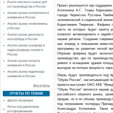
Рынок пектина и сырья для
Проект реализуется при поддержке
его производства в России
Хлопонина А.Г., Главы Карачаев
Анализ рынка изопропилата
города Черкесска Руслана Тамби
алюминия в России
экономической и социальной жизни
Анализ рынка тиомочевины
Бориспиевич Темрезов.- Фабрика 
в России
часть из которых будет занята р
позволит активизировать и задейс
Анализ рынка динитрата
нашем регионе. Создание соврем
изосорбида в России
шаг вперед в повышении инвестиц
Анализ рынка сульфида и
программы по развитию легкой пр
гидросульфида натрия в
Обувная фабрика будет включат
России
производство, цех по производств
Анализ рынка нитрата
ремонт и оснащение здания площад
алюминия в России
выходом на полную мощность через
Анализ рынка гидроксида
Обувь будет производиться под б
алюминия в России
"Обуви России", насчитывающей бо
проекта выступает ОАО АКБ "Межд
Все отчеты
"Обувь России" является нашим д
ОТЧЕТЫ ПО ТЕМАМ
российского обувного рынка, за
продаж, но и по объему производс
Другая продукция
под патронажем полпреда Презид
Литье под давлением,
Александра Хлопонина. Такое м
ротоформование