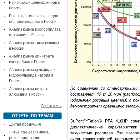
Рынок защищенных жиров в
России
Рынок пектина и сырья для
его производства в России
Анализ рынка изопропилата
алюминия в России
Анализ рынка тиомочевины
в России
Анализ рынка динитрата
изосорбида в России
Анализ рынка сульфида и
гидросульфида натрия в
России
По сравнению со стандартными 
Анализ рынка нитрата
составляет 40 г/ 10 мин (располо
алюминия в России
(обозначен розовым цветом) с пока
Все отчеты
демонстрирует сравнимую высокую
ОТЧЕТЫ ПО ТЕМАМ
DuPont™Teflon® PFA 416HP соче
Другая продукция
диэлектрические характеристик
Литье под давлением,
текучестью расплава. Это позвол
ротоформование
очень тонких кабелей, например, 