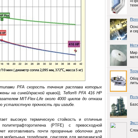
«Пр
техн
П
ре
Осна
и се
Н
ет
Мир
мат
Т
ер
Обо
лить
типами PFA скорость течения расплава которых
жены на синей/красной кривой), Teflon® PFA 416 HP
П
ол
зателем MIT-Flex-Life около 4000 циклов до отказа
 усталостную прочность при изгибе.
Баз
тает высокую термическую стойкость и отличные
Э
кс
и политетрафторэтилена (PTFE) с превосходной
Слои
яет изготавливать почти прозрачные оболочки для
для мобильных телефонов, сенсоров для медицинской