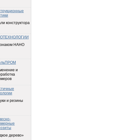
струкционные
тики
ли конструктора
ОТЕХНОЛОГИИ
 знаком НАНО
ельПРОМ
менение и
еработка
имеров
стичные
ологии
уки и резины
весно-
имерные
позиты
дкое дерево»