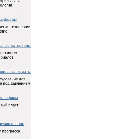
офильные»
ологии
сс-формы
стка: технологии
рвис
каные материалы
 нетканых
ериалов
мопластавтоматы
рудование для
я под давлением
иолефины
овый пласт
трузия пленок
 прогресса