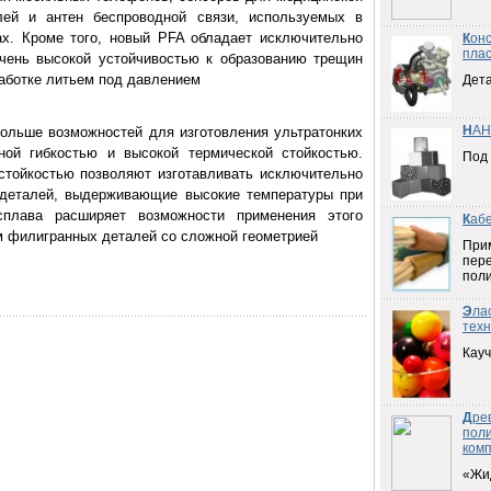
елей и антен беспроводной связи, используемых в
ах. Кроме того, новый PFA обладает исключительно
К
он
плас
очень высокой устойчивостью к образованию трещин
работке литьем под давлением
Дета
Н
АН
ольше возможностей для изготовления ультратонких
ной гибкостью и высокой термической стойкостью.
Под
стойкостью позволяют изготавливать исключительно
 деталей, выдерживающие высокие температуры при
сплава расширяет возможности применения этого
К
аб
м филигранных деталей со сложной геометрией
При
пер
пол
Э
ла
техн
Кауч
Д
ре
пол
ком
«Жи