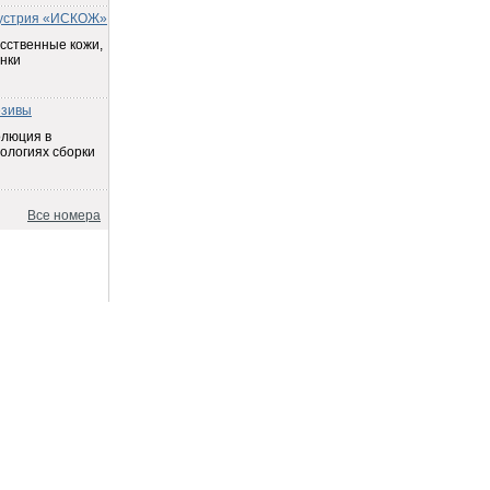
устрия «ИСКОЖ»
сственные кожи,
нки
езивы
олюция в
ологиях сборки
Все номера