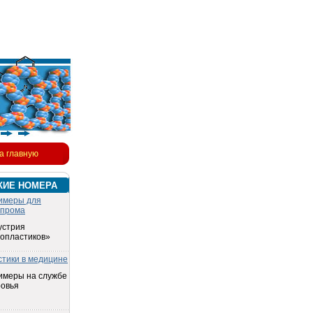
а главную
КИЕ НОМЕРА
имеры для
опрома
устрия
топластиков»
стики в медицине
имеры на службе
ровья