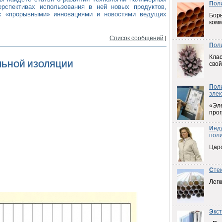
П
ол
рспективах использования в ней новых продуктов,
 с «прорывными» инновациями и новостями ведущих
Борь
ком
Список сообщений
|
П
ол
Клас
ЛЬНОЙ ИЗОЛЯЦИИ
свой
П
ол
элек
«Эл
прог
И
нд
пол
Цар
С
те
Легк
Э
кс