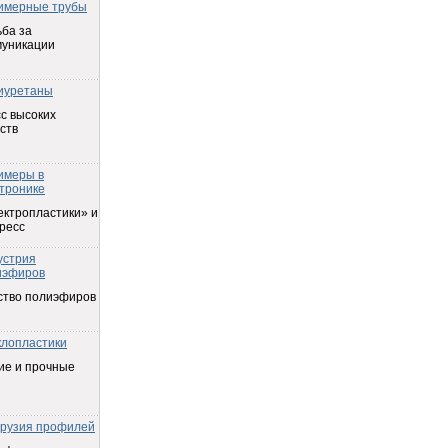
имерные трубы
ба за
муникации
иуретаны
с высоких
ств
имеры в
тронике
ектропластики» и
ресс
устрия
иэфиров
ство полиэфиров
клопластики
ие и прочные
трузия профилей