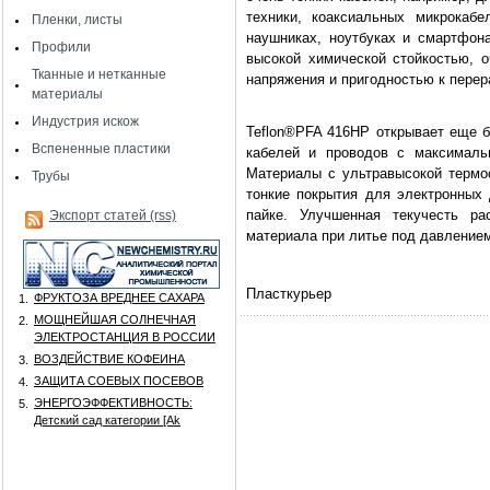
техники, коаксиальных микрокаб
Пленки, листы
наушниках, ноутбуках и смартфон
Профили
высокой химической стойкостью, 
Тканные и нетканные
напряжения и пригодностью к пере
материалы
Индустрия искож
Teflon®PFA 416HP открывает еще б
Вспененные пластики
кабелей и проводов с максималь
Материалы с ультравысокой термо
Трубы
тонкие покрытия для электронных
пайке. Улучшенная текучесть ра
Экспорт статей (rss)
материала при литье под давление
Пласткурьер
ФРУКТОЗА ВРЕДНЕЕ САХАРА
1.
МОЩНЕЙШАЯ СОЛНЕЧНАЯ
2.
ЭЛЕКТРОСТАНЦИЯ В РОССИИ
ВОЗДЕЙСТВИЕ КОФЕИНА
3.
ЗАЩИТА СОЕВЫХ ПОСЕВОВ
4.
ЭНЕРГОЭФФЕКТИВНОСТЬ:
5.
Детский сад категории [Аk