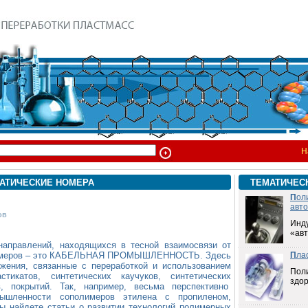
Н
АТИЧЕСКИЕ НОМЕРА
ТЕМАТИЧЕС
П
ол
авт
ов
Инд
«ав
направлений, находящихся в тесной взаимосвязи от
лимеров – это КАБЕЛЬНАЯ ПРОМЫШЛЕННОСТЬ. Здесь
П
ла
жения, связанные с переработкой и использованием
Пол
стикатов, синтетических каучуков, синтетических
здо
в, покрытий. Так, например, весьма перспективно
мышленности сополимеров этилена с пропиленом,
вы найдете статьи о развитии технологий полимерных