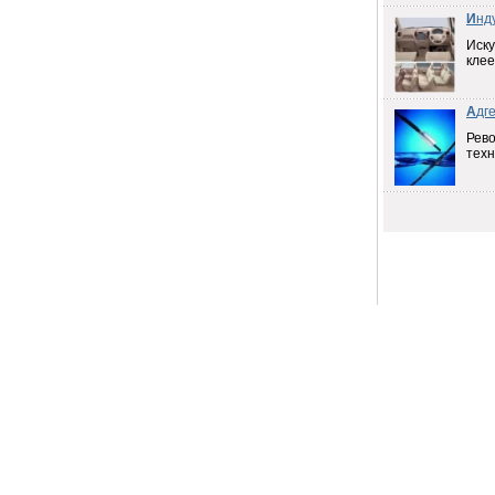
И
нд
Иску
клее
А
дг
Рев
техн
Продам
е
19.04.2011
Продаем скипидар
Нижний
Новгород
8А,
19.04.2011
Продаем растворители
Нижний
А,
Новгород