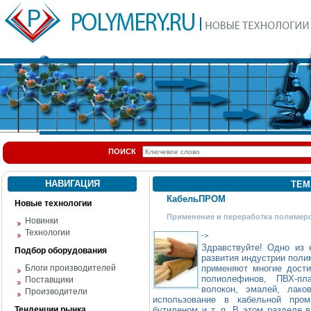
ПОИСК
НАВИГАЦИЯ
ТЕМ
КабельПРОМ
Новые технологии
Применение и переработка полимер
Новинки
Технологии
->
Здравствуйте! Одно из 
Подбор оборудования
развития индустрии по
Блоги производителей
применяют многие дости
полиолефинов, ПВХ-пла
Поставщики
волокон, эмалей, лако
Производители
использование в кабельной про
Тенденции рынка
бутиленом и т. п. В этом разделе 