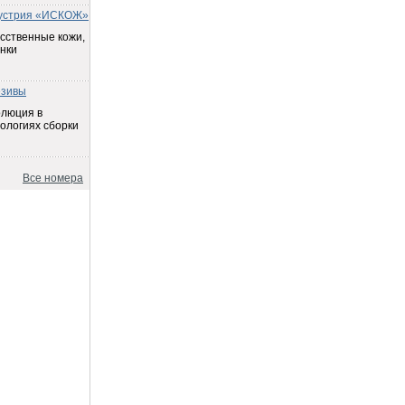
устрия «ИСКОЖ»
сственные кожи,
нки
езивы
олюция в
ологиях сборки
Все номера