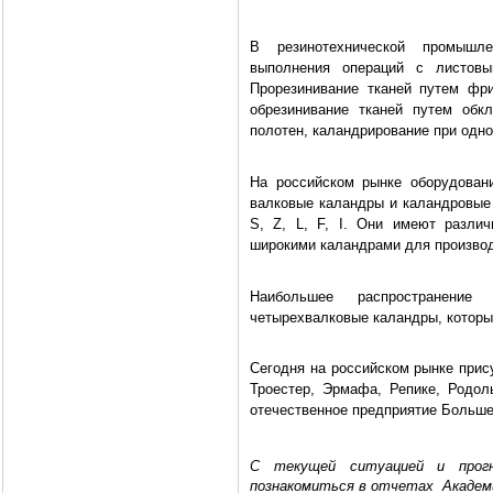
В резинотехнической промышл
выполнения операций с листовы
Прорезинивание тканей путем фри
обрезинивание тканей путем обк
полотен, каландрирование при одн
На российском рынке оборудован
валковые каландры и каландровые
S, Z, L, F, I. Они имеют разли
широкими каландрами для производ
Наибольшее распространение
четырехвалковые каландры, которы
Сегодня на российском рынке прис
Троестер, Эрмафа, Репике, Родол
отечественное предприятие Больше
С текущей ситуацией и прогн
познакомиться в отчетах Акаде