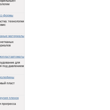
офильные»
ологии
сс-формы
стка: технологии
рвис
каные материалы
 нетканых
ериалов
мопластавтоматы
рудование для
я под давлением
иолефины
овый пласт
трузия пленок
 прогресса