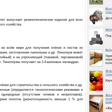
К
он
плас
Дета
лет выпускает резинотехнические изделия для всех
ого хозяйства.
Н
АН
Под
 во всём мире для получения плёнок и листов из
К
аб
вания, изготовления линолеума и др. Линолеум может
При
лойный) и на упрочняющей (тканевой, пергаминовой)
пер
е. Линолеумы получают на 2-4-валковых каландрах.
пол
Э
ла
техн
Кауч
лёнки для строительства и сельского хозяйства и др.
рочные (определяется технологическими режимами и
 однородные (отсутствие геликов и непроплавов),
Д
ре
пол
рине полотна (разнотолщинность меньше 1 % для
ком
«Жи