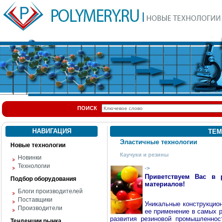
ПОИСК
НАВИГАЦИЯ
ТЕМ
Эластичные технологии
Новые технологии
Каучуки и резины
Новинки
Технологии
->
Приветствуем Вас в 
Подбор оборудования
материалов!
Блоги производителей
Поставщики
Уникальные конструкцио
Производители
ее применение в самых р
развития резиновой промышленнос
Тенденции рынка