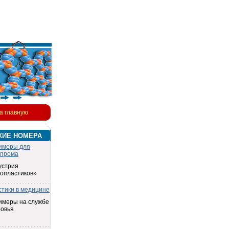
а главную
КИЕ НОМЕРА
имеры для
опрома
устрия
топластиков»
стики в медицине
имеры на службе
ровья