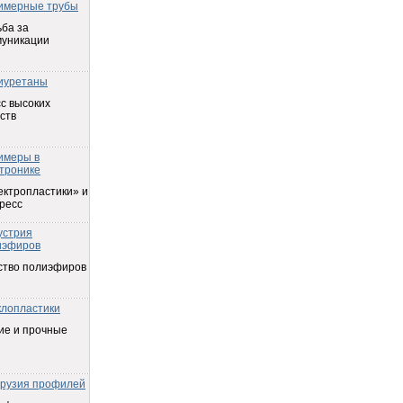
имерные трубы
ба за
муникации
иуретаны
с высоких
ств
имеры в
тронике
ектропластики» и
ресс
устрия
иэфиров
ство полиэфиров
клопластики
ие и прочные
трузия профилей