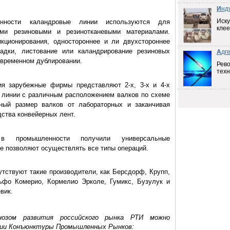
И
нд
Иску
енности каландровые линии используются для
клее
ми резиновыми и резинотканевыми материалами.
кционирования, одностороннее и ли двухстороннее
ладки, листование или каландрирование резиновых
А
дг
овременном дублировании.
Рев
техн
ия зарубежные фирмы представляют 2-х, 3-х и 4-х
 линии с различным расположением валков по схеме
чный размер валков от лабораторных и заканчивая
ства конвейерных лент.
 в промышленности получили универсальные
е позволяют осуществлять все типы операций.
утствуют такие производители, как Берсдорф, Крупп,
ьфо Комерио, Кормелио Эрколе, Гумикс, Бузулук и
вик.
озом развития российского рынка РТИ можно
мии Конъюнктуры Промышленных Рынков: