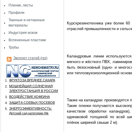
Пленки, листы
Профили
Тканные и нетканные
Курскрезинотехника
уже более 60 
материалы
отраслей промышленности и сельск
Индустрия искож
Вспененные пластики
Трубы
Каландровые линии используются
Экспорт статей (rss)
мягкого и жёсткого ПВХ, ламиниро
быть безосновный (одно- и многос
или теплозвукоизоляционной основ
ФРУКТОЗА ВРЕДНЕЕ САХАРА
1.
МОЩНЕЙШАЯ СОЛНЕЧНАЯ
2.
ЭЛЕКТРОСТАНЦИЯ В РОССИИ
ВОЗДЕЙСТВИЕ КОФЕИНА
3.
Также на каландрах производятся п
ЗАЩИТА СОЕВЫХ ПОСЕВОВ
4.
Такие пленки получаются высокоп
ЭНЕРГОЭФФЕКТИВНОСТЬ:
5.
качеством обработки каландров),
Детский сад категории [Аk
одинаковой толщиной по всей ши
плёнок шириной свыше
2 м
).