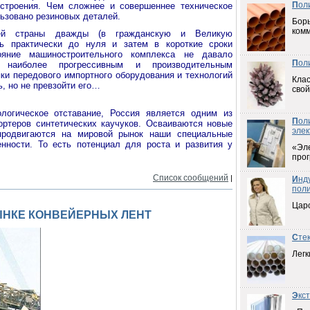
П
ол
остроения. Чем сложнее и совершеннее техническое
льзовано резиновых деталей.
Борь
ком
шей страны дважды (в гражданскую и Великую
сь практически до нуля и затем в короткие сроки
ояние машиностроительного комплекса не давало
П
ол
 наиболее прогрессивным и производительным
ки передового импортного оборудования и технологий
Клас
, но не превзойти его…
свой
логическое отставание, Россия является одним из
П
ол
ортеров синтетических каучуков. Осваиваются новые
элек
 продвигаются на мировой рынок наши специальные
нности. То есть потенциал для роста и развития у
«Эл
прог
Список сообщений
|
И
нд
пол
Цар
НКЕ КОНВЕЙЕРНЫХ ЛЕНТ
С
те
Легк
Э
кс