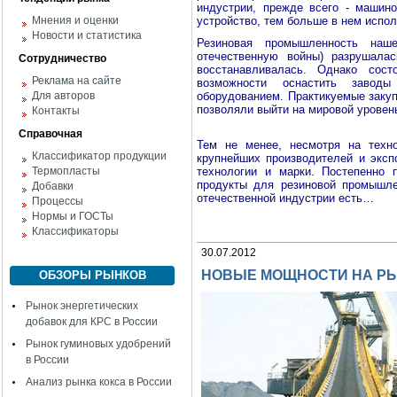
индустрии, прежде всего - машин
Мнения и оценки
устройство, тем больше в нем испо
Новости и статистика
Резиновая промышленность на
отечественную войны) разрушала
Сотрудничество
восстанавливалась. Однако сост
Реклама на сайте
возможности оснастить заводы
Для авторов
оборудованием. Практикуемые закуп
позволяли выйти на мировой уровень
Контакты
Справочная
Тем не менее, несмотря на техно
Классификатор продукции
крупнейших производителей и эксп
Термопласты
технологии и марки. Постепенно
продукты для резиновой промышле
Добавки
отечественной индустрии есть…
Процессы
Нормы и ГОСТы
Классификаторы
30.07.2012
НОВЫЕ МОЩНОСТИ НА РЫ
ОБЗОРЫ РЫНКОВ
Рынок энергетических
добавок для КРС в России
Рынок гуминовых удобрений
в России
Анализ рынка кокса в России