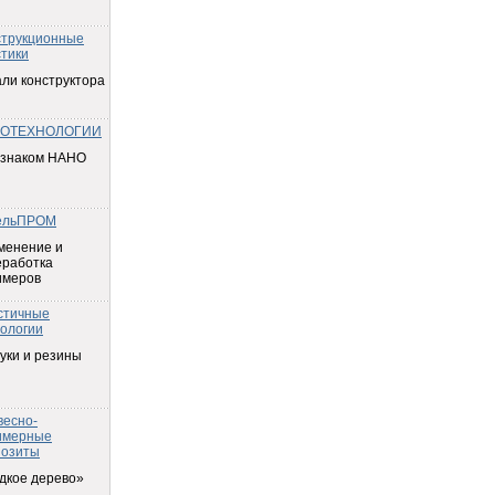
струкционные
тики
ли конструктора
ОТЕХНОЛОГИИ
 знаком НАНО
ельПРОМ
менение и
еработка
имеров
стичные
ологии
уки и резины
весно-
имерные
позиты
дкое дерево»