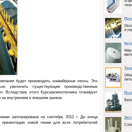
«Пр
техн
П
ре
Осна
и се
Н
ет
Мир
мат
Т
ер
Обо
лить
омпания будет производить
конвейерные ленты. Это
льно увеличить существующие производственные
т. Вследствиу этого Курскрезинотехника планирует
П
ол
я на внутреннем и внешнем рынках.
Баз
 линии запланирована на сентябрь
2012 г
. До конца
Э
кс
т презентацию новой линии для всех потребителей
Слои