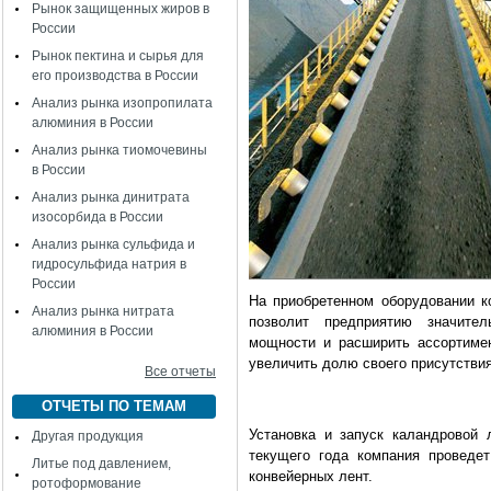
Рынок защищенных жиров в
России
Рынок пектина и сырья для
его производства в России
Анализ рынка изопропилата
алюминия в России
Анализ рынка тиомочевины
в России
Анализ рынка динитрата
изосорбида в России
Анализ рынка сульфида и
гидросульфида натрия в
России
На приобретенном оборудовании к
Анализ рынка нитрата
позволит предприятию значите
алюминия в России
мощности и расширить ассортимен
увеличить долю своего присутстви
Все отчеты
ОТЧЕТЫ ПО ТЕМАМ
Установка и запуск каландровой
Другая продукция
текущего года компания проведе
Литье под давлением,
конвейерных лент.
ротоформование