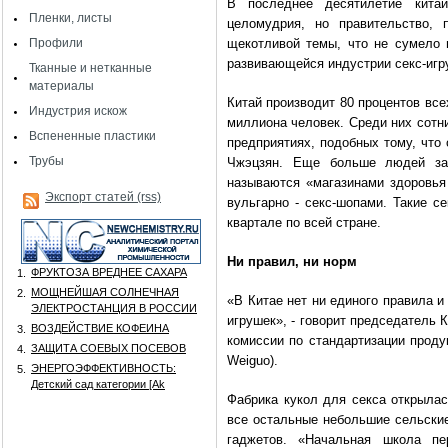
В последнее десятилетие китай
Пленки, листы
целомудрия, но правительство, 
щекотливой темы, что не сумело 
Профили
развивающейся индустрии секс-игр
Тканные и нетканные
материалы
Китай производит 80 процентов всех
Индустрия искож
миллиона человек. Среди них сотн
Вспененные пластики
предприятиях, подобных тому, что 
Трубы
Чжэцзян. Еще больше людей зан
называются «магазинами здоровья
Экспорт статей (rss)
вульгарно - секс-шопами. Такие с
квартале по всей стране.
Ни правил, ни норм
ФРУКТОЗА ВРЕДНЕЕ САХАРА
1.
МОЩНЕЙШАЯ СОЛНЕЧНАЯ
2.
«В Китае нет ни единого правила и
ЭЛЕКТРОСТАНЦИЯ В РОССИИ
игрушек», - говорит председатель 
ВОЗДЕЙСТВИЕ КОФЕИНА
3.
комиссии по стандартизации проду
ЗАЩИТА СОЕВЫХ ПОСЕВОВ
4.
Weiguo).
ЭНЕРГОЭФФЕКТИВНОСТЬ:
5.
Детский сад категории [Аk
Фабрика кукол для секса открылас
все остальные небольшие сельские
гаджетов. «Начальная школа п