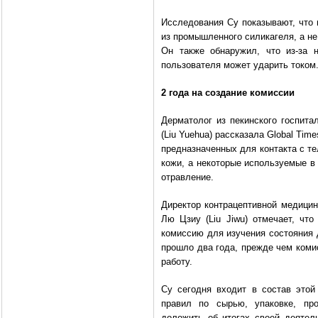
Исследования Су показывают, что 
из промышленного силикагеля, а не 
Он также обнаружил, что из-за н
пользователя может ударить током
2 года на создание комиссии
Дерматолог из пекинского госпит
(Liu Yuehua) рассказала Global Tim
предназначенных для контакта с т
кожи, а некоторые используемые в
отравление.
Директор контрацептивной медици
Лю Цзиу (Liu Jiwu) отмечает, чт
комиссию для изучения состояния 
прошло два года, прежде чем коми
работу.
Су сегодня входит в состав этой
правил по сырью, упаковке, пр
доложить об итогах своей деятель