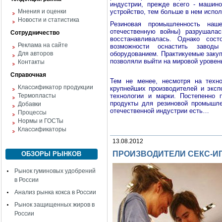
индустрии, прежде всего - машин
Мнения и оценки
устройство, тем больше в нем испо
Новости и статистика
Резиновая промышленность на
отечественную войны) разрушала
Сотрудничество
восстанавливалась. Однако сост
Реклама на сайте
возможности оснастить заводы
Для авторов
оборудованием. Практикуемые закуп
позволяли выйти на мировой уровень
Контакты
Справочная
Тем не менее, несмотря на техно
Классификатор продукции
крупнейших производителей и эксп
Термопласты
технологии и марки. Постепенно
продукты для резиновой промышле
Добавки
отечественной индустрии есть…
Процессы
Нормы и ГОСТы
Классификаторы
13.08.2012
ПРОИЗВОДИТЕЛИ СЕКС-ИГ
ОБЗОРЫ РЫНКОВ
Рынок гуминовых удобрений
в России
Анализ рынка кокса в России
Рынок защищенных жиров в
России