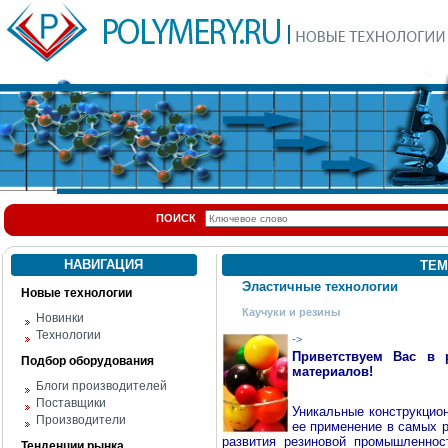
ПОИСК
НАВИГАЦИЯ
ТЕМ
Эластичные технологии
Новые технологии
Каучуки и резины
Новинки
Технологии
->
Приветствуем Вас в 
Подбор оборудования
материалов!
Блоги производителей
Поставщики
Уникальные конструкцио
Производители
ее применение в самых р
развития резиновой промышленнос
Тенденции рынка