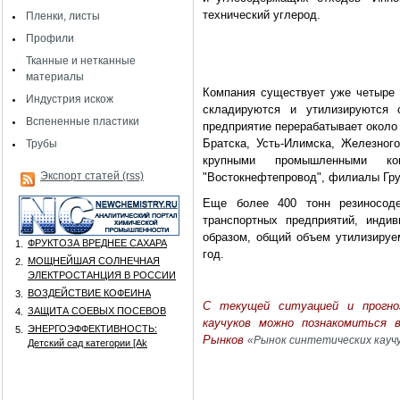
технический углерод.
Пленки, листы
Профили
Тканные и нетканные
материалы
Компания существует уже четыре г
Индустрия искож
складируются и утилизируются 
Вспененные пластики
предприятие перерабатывает около 
Братска, Усть-Илимска, Железного
Трубы
крупными промышленными ко
Экспорт статей (rss)
"Востокнефтепровод", филиалы Гру
Еще более 400 тонн резиносоде
транспортных предприятий, инди
образом, общий объем утилизируем
ФРУКТОЗА ВРЕДНЕЕ САХАРА
1.
год.
МОЩНЕЙШАЯ СОЛНЕЧНАЯ
2.
ЭЛЕКТРОСТАНЦИЯ В РОССИИ
ВОЗДЕЙСТВИЕ КОФЕИНА
3.
C текущей ситуацией и прогно
ЗАЩИТА СОЕВЫХ ПОСЕВОВ
4.
каучуков можно познакомиться
ЭНЕРГОЭФФЕКТИВНОСТЬ:
5.
Рынков
«Рынок синтетических каучу
Детский сад категории [Аk