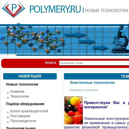
ПОИСК
НАВИГАЦИЯ
ТЕМ
Эластичные технологии
Новые технологии
Каучуки и резины
Новинки
Технологии
->
Приветствуем Вас в 
Подбор оборудования
материалов!
Блоги производителей
Поставщики
Уникальные конструкцио
Производители
ее применение в самых р
развития резиновой промышленнос
Тенденции рынка