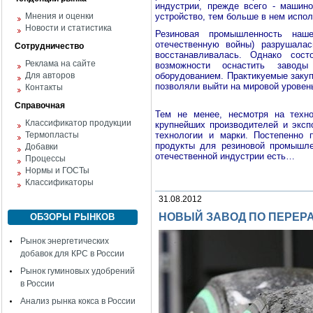
индустрии, прежде всего - машин
Мнения и оценки
устройство, тем больше в нем испо
Новости и статистика
Резиновая промышленность на
отечественную войны) разрушала
Сотрудничество
восстанавливалась. Однако сост
Реклама на сайте
возможности оснастить заводы
Для авторов
оборудованием. Практикуемые закуп
позволяли выйти на мировой уровень
Контакты
Справочная
Тем не менее, несмотря на техно
Классификатор продукции
крупнейших производителей и эксп
Термопласты
технологии и марки. Постепенно
продукты для резиновой промышле
Добавки
отечественной индустрии есть…
Процессы
Нормы и ГОСТы
Классификаторы
31.08.2012
НОВЫЙ ЗАВОД ПО ПЕРЕР
ОБЗОРЫ РЫНКОВ
Рынок энергетических
добавок для КРС в России
Рынок гуминовых удобрений
в России
Анализ рынка кокса в России