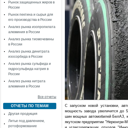
Рынок защищенных жиров в
России
Рынок пектина и сырья для
его производства в России
Анализ рынка изопропилата
алюминия в России
Анализ рынка тиомочевины
в России
Анализ рынка динитрата
изосорбида в России
Анализ рынка сульфида и
гидросульфида натрия в
России
Анализ рынка нитрата
алюминия в России
Все отчеты
С запуском новой установки, авт
ОТЧЕТЫ ПО ТЕМАМ
мощность завода увеличится до 5
Другая продукция
шин мощных автомобилей БелАЗ, к
Литье под давлением,
якутском предприятии "Нерюнгри-М
ротоформование
и углесодержащих отходов "Инно