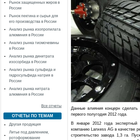
Рынок защищенных жиров в
России
Рынок пектина и сырья для
его производства в России
Анализ рынка изопропилата
алюминия в России
Анализ рынка тиомочевины
в России
Анализ рынка динитрата
изосорбида в России
Анализ рынка сульфида и
гидросульфида натрия в
России
Анализ рынка нитрата
алюминия в России
Все отчеты
Данные влияния концерн сделать к
первого полугодия 2012 года.
ОТЧЕТЫ ПО ТЕМАМ
В январе 2012 года экспертный 
Другая продукция
компанию Lanxess AG в качестве р
Литье под давлением,
строительство завода 1,3 га. Пус
ротоформование