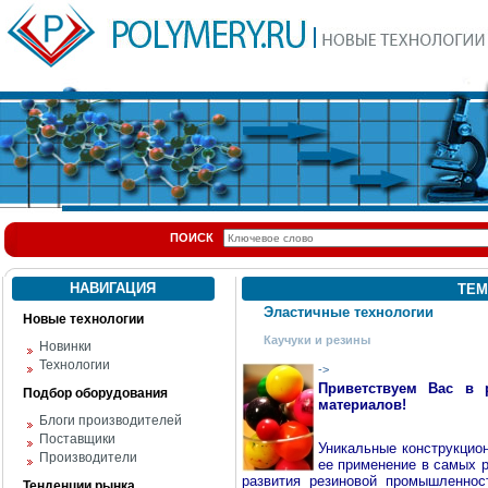
ПОИСК
НАВИГАЦИЯ
ТЕМ
Эластичные технологии
Новые технологии
Каучуки и резины
Новинки
Технологии
->
Приветствуем Вас в 
Подбор оборудования
материалов!
Блоги производителей
Поставщики
Уникальные конструкцио
Производители
ее применение в самых р
развития резиновой промышленнос
Тенденции рынка