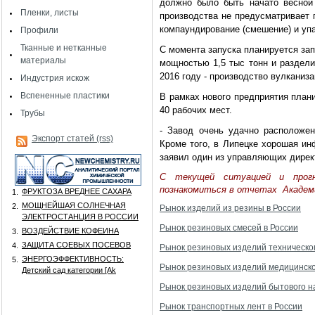
должно было быть начато весной 
Пленки, листы
производства не предусматривает 
компаундирование (смешение) и уп
Профили
Тканные и нетканные
С момента запуска планируется зап
материалы
мощностью 1,5 тыс тонн и раздели
2016 году - производство вулканиз
Индустрия искож
Вспененные пластики
В рамках нового предприятия план
40 рабочих мест.
Трубы
- Завод очень удачно расположен
Экспорт статей (rss)
Кроме того, в Липецке хорошая ин
заявил один из управляющих дирек
С текущей ситуацией и прогн
познакомиться в отчетах Акаде
ФРУКТОЗА ВРЕДНЕЕ САХАРА
1.
МОЩНЕЙШАЯ СОЛНЕЧНАЯ
2.
Рынок изделий из резины в России
ЭЛЕКТРОСТАНЦИЯ В РОССИИ
Рынок резиновых смесей в России
ВОЗДЕЙСТВИЕ КОФЕИНА
3.
ЗАЩИТА СОЕВЫХ ПОСЕВОВ
4.
Рынок резиновых изделий техническо
ЭНЕРГОЭФФЕКТИВНОСТЬ:
5.
Рынок резиновых изделий медицинско
Детский сад категории [Аk
Рынок резиновых изделий бытового н
Рынок транспортных лент в России