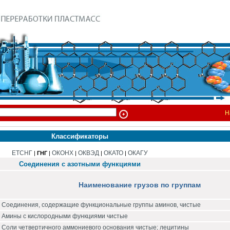
Н
Классификаторы
ЕТСНГ
ОКОНХ
ОКВЭД
ОКАТО
ОКАГУ
|
ГНГ
|
|
|
|
Соединения с азотными функциями
Наименование грузов по группам
Соединения, содержащие функциональные группы аминов, чистые
Амины с кислородными функциями чистые
Соли четвертичного аммониевого основания чистые; лецитины