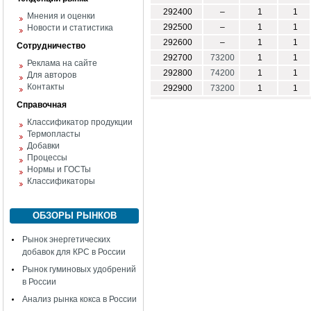
292400
–
1
1
Мнения и оценки
292500
–
1
1
Новости и статистика
292600
–
1
1
Сотрудничество
292700
73200
1
1
Реклама на сайте
292800
74200
1
1
Для авторов
Контакты
292900
73200
1
1
Справочная
Классификатор продукции
Термопласты
Добавки
Процессы
Нормы и ГОСТы
Классификаторы
ОБЗОРЫ РЫНКОВ
Рынок энергетических
добавок для КРС в России
Рынок гуминовых удобрений
в России
Анализ рынка кокса в России