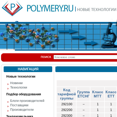
ПОИСК
НАВИГАЦИЯ
Новые технологии
Новинки
Технологии
Код
Группа
Класс
Класс
тарифной
Подбор оборудования
ЕТСНГ
МТТ
ЕТТ
группы
Блоги производителей
292100
–
1
1
Поставщики
Производители
292200
–
1
1
292300
–
1
1
Тенденции рынка