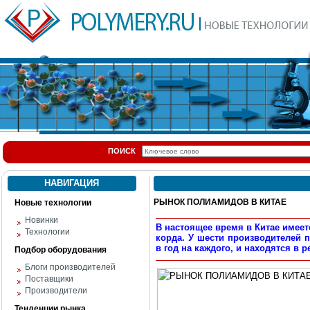
ПОИСК
НАВИГАЦИЯ
РЫНОК ПОЛИАМИДОВ В КИТАЕ
Новые технологии
Новинки
В настоящее время в Китае имее
Технологии
корда. У шести производителей 
в год на каждого, и находятся в
Подбор оборудования
Блоги производителей
Поставщики
Производители
Тенденции рынка