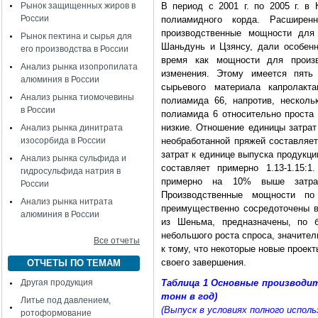
Рынок защищенных жиров в
В период с 2001 г. по 2005 г. в
России
полиамидного корда. Расширен
производственные мощности для
Рынок пектина и сырья для
Шаньдунь и Цзянсу, дали особенно
его производства в России
время как мощности для произв
Анализ рынка изопропилата
изменения. Этому имеется пять 
алюминия в России
сырьевого материала капролак
Анализ рынка тиомочевины
полиамида 66, напротив, нескольк
в России
полиамида 6 относительно проста 
низкие. Отношение единицы затрат
Анализ рынка динитрата
изосорбида в России
необработанной пряжей составляет
затрат к единице выпуска продукц
Анализ рынка сульфида и
составляет примерно 1.13-1.15:
гидросульфида натрия в
примерно на 10% выше затра
России
Производственные мощности по
Анализ рынка нитрата
преимущественно сосредоточены в
алюминия в России
из Шеньма, предназначены, по б
небольшого роста спроса, значите
Все отчеты
к тому, что некоторые новые проек
своего завершения.
ОТЧЕТЫ ПО ТЕМАМ
Другая продукция
Таблица 1 Основные производит
тонн в год)
Литье под давлением,
(Выпуск в условиях полного испо
ротоформование