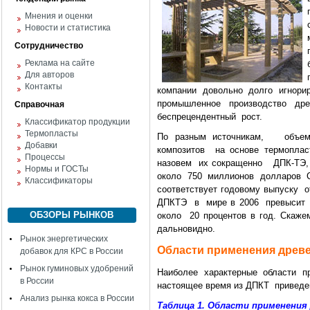
Мнения и оценки
Новости и статистика
Сотрудничество
Реклама на сайте
Для авторов
Контакты
компании довольно долго игнори
промышленное производство др
Справочная
беспрецендентный рост.
Классификатор продукции
Термопласты
По разным источникам, объе
Добавки
композитов на основе термоплас
Процессы
назовем их сокращенно ДПК-ТЭ, 
Нормы и ГОСТы
около 750 миллионов долларов 
Классификаторы
соответствует годовому выпуску 
ДПКТЭ в мире в 2006 превысит 1
ОБЗОРЫ РЫНКОВ
около 20 процентов в год. Скаже
дальновидно.
Рынок энергетических
Области применения древ
добавок для КРС в России
Рынок гуминовых удобрений
Наиболее характерные области п
в России
настоящее время из ДПКТ приведен
Анализ рынка кокса в России
Таблица 1. Области применения