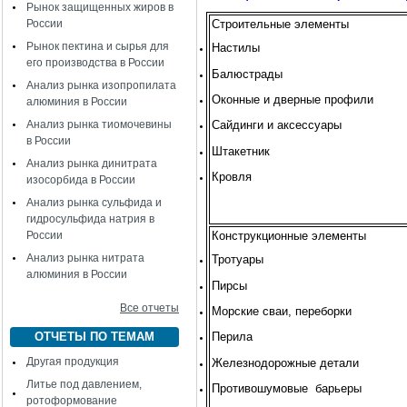
Рынок защищенных жиров в
России
Строительные элементы
Рынок пектина и сырья для
Настилы
его производства в России
Балюстрады
Анализ рынка изопропилата
Оконные и дверные профили
алюминия в России
Анализ рынка тиомочевины
Сайдинги и аксессуары
в России
Штакетник
Анализ рынка динитрата
Кровля
изосорбида в России
Анализ рынка сульфида и
гидросульфида натрия в
России
Конструкционные элементы
Анализ рынка нитрата
Тротуары
алюминия в России
Пирсы
Все отчеты
Морские сваи, переборки
ОТЧЕТЫ ПО ТЕМАМ
Перила
Другая продукция
Железнодорожные детали
Литье под давлением,
Противошумовые барьеры
ротоформование