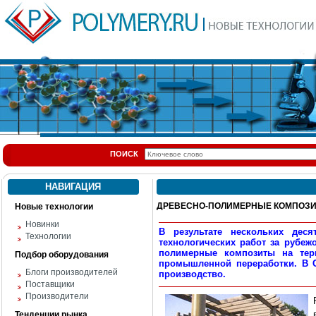
ПОИСК
НАВИГАЦИЯ
ДРЕВЕСНО-ПОЛИМЕРНЫЕ КОМПОЗИТЫ
Новые технологии
Новинки
В результате нескольких деся
Технологии
технологических работ за рубе
полимерные композиты на тер
Подбор оборудования
промышленной переработки. В 
Блоги производителей
производство.
Поставщики
Производители
Тенденции рынка