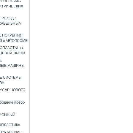
 ULTRAMID
КТРИЧЕСКИХ
ЕРЕХОД К
КАБЕЛЬНЫМ
Е ПОКРЫТИЯ
S в АВТОПРОМЕ
ОПЛАСТЫ на
ЦЕВОЙ ТКАНИ
Е
НЫЕ МАШИНЫ
Е СИСТЕМЫ
ОН
YCAP НОВОГО
ование пресс-
ИОННЫЙ
НПЛАСТИК»
TERNATIONAL: