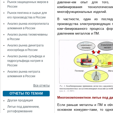
Рынок защищенных жиров в
давлени¬ем опыт для того, ч
России
комбинирования технологич
многофункциональных изделий.
Рынок пектина и сырья для
его производства в России
В частности, один из послед
Анализ рынка изопропилата
производства электропроводящих 
алюминия в России
ком¬бинированного процесса фо
давлением металлов и ПМ.
Анализ рынка тиомочевины
в России
Анализ рынка динитрата
изосорбида в России
Анализ рынка сульфида и
гидросульфида натрия в
России
Анализ рынка нитрата
алюминия в России
Все отчеты
ОТЧЕТЫ ПО ТЕМАМ
Многокомпонентное литье под д
Другая продукция
Если раньше металлы и ПМ в обл
Литье под давлением,
основном конкурен¬тами, то одно
ротоформование