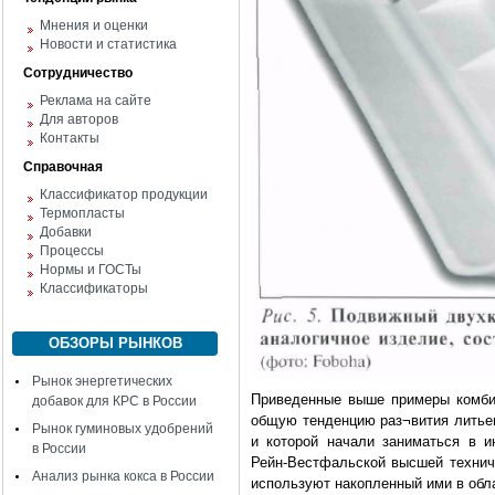
Мнения и оценки
Новости и статистика
Сотрудничество
Реклама на сайте
Для авторов
Контакты
Справочная
Классификатор продукции
Термопласты
Добавки
Процессы
Нормы и ГОСТы
Классификаторы
ОБЗОРЫ РЫНКОВ
Рынок энергетических
Приведенные выше примеры комбин
добавок для КРС в России
общую тенденцию раз¬вития литьев
Рынок гуминовых удобрений
и которой начали заниматься в и
в России
Рейн-Вестфальской высшей техниче
Анализ рынка кокса в России
используют накопленный ими в обл