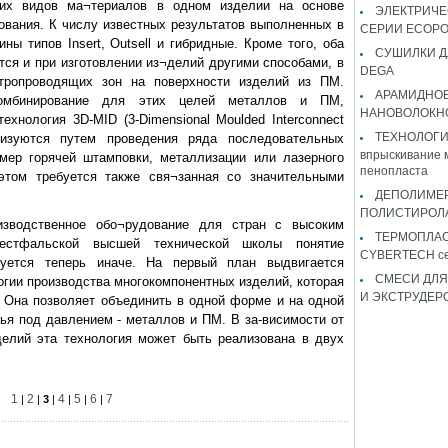
оих видов ма¬териалов в одном изделии на основе
ЭЛЕКТРИЧЕ
ования. К числу известных результатов выполненных в
СЕРИИ ECOP
ны типов Insert, Outsell и гибридные. Кроме того, оба
СУШИЛКИ Д
ся и при изготовлении из¬делий другими способами, в
DEGA
ктропроводящих зон на поверхности изделий из ПМ.
АРАМИДНО
комбинирование для этих целей металлов и ПМ,
НАНОВОЛОКН
хнология 3D-MID (3-Dimensional Moulded Interconnect
ТЕХНОЛОГИЯ 
лизуются путем проведения ряда последовательных
впрыскивание 
имер горячей штамповки, металлизации или лазерного
пенопласта
 этом требуется также свя¬занная со значительными
ДЕПОЛИМЕ
ПОЛИСТИРОЛ
изводственное обо¬рудование для стран с высоким
ТЕРМОПЛА
естфальской высшей технической школы понятие
CYBERTECH с
туется теперь иначе. На первый план выдвигается
СМЕСИ ДЛЯ
огии производства многокомпонентных изделий, которая
И ЭКСТРУДЕР
 Она позволяет объединить в одной форме и на одной
ья под давлением - металлов и ПМ. В за-висимости от
делий эта технология может быть реализована в двух
1
2
4
5
6
7
|
|
3
|
|
|
|