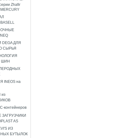
серии Zhafir
ir MERCURY
АЛ
BASELL
НОЧНЫЕ
ENEQ
 DEGA ДЛЯ
О СЫРЬЯ
НОЛОГИЯ
 ШИН
ГЛЕРОДНЫХ
К
Я INEOS на
 из
ТИКОВ
C-контейнеров
 ЗАГРУЗЧИКИ
OPLAST AS
I'S ИЗ
ННЫХ БУТЫЛОК