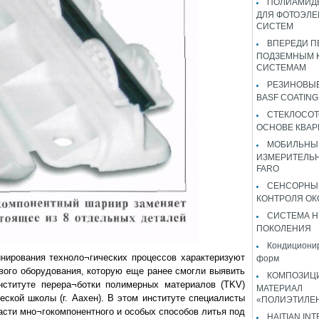
ПОЛИАМИДЫ
ДЛЯ ФОТОЭЛЕ
СИСТЕМ
ВПЕРЕДИ П
ПОДЗЕМНЫМ 
СИСТЕМАМ
РЕЗИНОВЫ
BASF COATING
СТЕКЛОСОТ
ОСНОВЕ КВАР
МОБИЛЬНЫ
ИЗМЕРИТЕЛЬ
FARO
СЕНСОРНЫ
КОНТРОЛЯ ОК
СИСТЕМА H
ПОКОЛЕНИЯ
Кондиционир
ирования техноло¬гических процессов характеризуют
форм
ого оборудования, которую еще ранее смогли выявить
КОМПОЗИЦ
нституте перера¬ботки полимерных материалов (TKV)
МАТЕРИАЛ
ской школы (г. Аахен). В этом институте специалисты
«ПОЛИЭТИЛЕ
асти мно¬гокомпонентного и особых способов литья под
HAITIAN IN