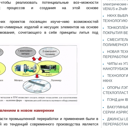
тобы реализовать потенциальные воз¬можности
электрические 
еских процессов и создания на этой основе
VENUS и Zhaf
НКНХ ВЫБР
ТЕХНОЛОГИЮ 
них проектов посвящен изуче¬нию возможностей
по¬лимерных изделий и несущих элементов на основе
ТОНКОПЛЁ
рмования, сочетающего в себе принципы литья под
ПОКРЫТИЯ B
СМЕСИТЕЛИ
ПОЛИМЕРНОГ
НОВАЯ ТЕХ
ПЕРЕРАБОТКИ
ЧИПЫ из У
НАНОТРУБКО
ТЕХНОЛОГИ
НКНХ
ОПОРЫ ЛЭП
СТЕКЛОПЛАС
ПЭНД для IB
ВАКУУМНЫЕ
авлением в новом намерении
СЕРИИ ASPIR
асти промышленной переработки и применения были в
ДЖИНСЫ LEV
й из тенденций современного производства является
ПЕРЕРАБОТА