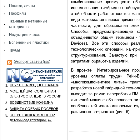
комбинирование преимуществ об
Пленки, листы
использования ги¬бридного оборуд
Профили
этой области работ относятся маши
вида материалов широко применяют
Тканные и нетканные
частности, для образования эле
материалы
Способы, предусматривающие 
Индустрия искож
объединяются общим термином - те
Вспененные пластики
Devices). Все эти способы реа
технологических операций, на¬пр
Трубы
структурирования. Зачастую при
затратами обработка изделий.
Экспорт статей (rss)
В проекте «Интегрированное про
уровнем оплаты труда» Рейн-В
«многокомпонентное литье» трак
ФРУКТОЗА ВРЕДНЕЕ САХАРА
1.
разработка новой гибридной технол
МОЩНЕЙШАЯ СОЛНЕЧНАЯ
2.
выходит за рамки переработки ПМ.
ЭЛЕКТРОСТАНЦИЯ В РОССИИ
литьевой машине оба процесса лит
ВОЗДЕЙСТВИЕ КОФЕИНА
3.
особенностей изготавливаемых из
ЗАЩИТА СОЕВЫХ ПОСЕВОВ
4.
различных ва¬риантах (рис. 6).
ЭНЕРГОЭФФЕКТИВНОСТЬ:
5.
Детский сад категории [Аk