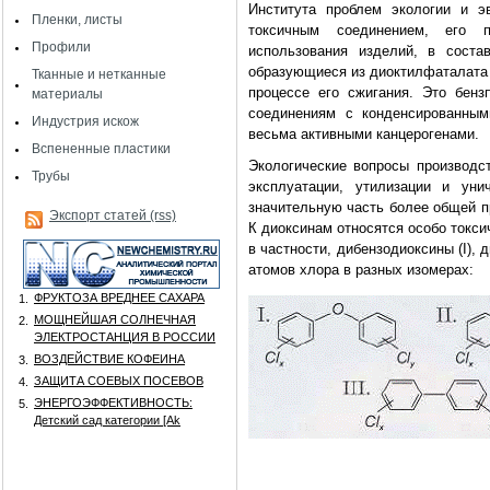
Института проблем экологии и э
Пленки, листы
токсичным соединением, его 
Профили
использования изделий, в соста
образующиеся из диоктилфаталата 
Тканные и нетканные
процессе его сжигания. Это бен
материалы
соединениям с конденсированным
Индустрия искож
весьма активными канцерогенами.
Вспененные пластики
Экологические вопросы производст
Трубы
эксплуатации, утилизации и ун
значительную часть более общей пр
Экспорт статей (rss)
К диоксинам относятся особо токс
в частности, дибензодиоксины (I), 
атомов хлора в разных изомерах:
ФРУКТОЗА ВРЕДНЕЕ САХАРА
1.
МОЩНЕЙШАЯ СОЛНЕЧНАЯ
2.
ЭЛЕКТРОСТАНЦИЯ В РОССИИ
ВОЗДЕЙСТВИЕ КОФЕИНА
3.
ЗАЩИТА СОЕВЫХ ПОСЕВОВ
4.
ЭНЕРГОЭФФЕКТИВНОСТЬ:
5.
Детский сад категории [Аk