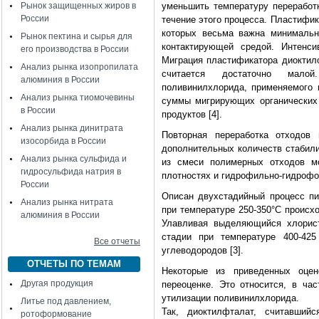
Рынок защищенных жиров в
уменьшить температуру переработк
России
течение этого процесса. Пластифи
которых весьма важна минимальн
Рынок пектина и сырья для
контактирующей средой. Интенси
его производства в России
Миграция пластификатора диоктил
Анализ рынка изопропилата
считается достаточно мало
алюминия в России
поливинилхлорида, применяемого 
Анализ рынка тиомочевины
суммы мигрирующих органических 
в России
продуктов [4].
Анализ рынка динитрата
Повторная переработка отходов
изосорбида в России
дополнительных количеств стабили
Анализ рынка сульфида и
из смеси полимерных отходов м
гидросульфида натрия в
плотностях и гидрофильно-гидрофо
России
Описан двухстадийный процесс пи
Анализ рынка нитрата
при температуре 250-350°С происх
алюминия в России
Улавливая выделяющийся хлорист
стадии при температуре 400-4
Все отчеты
углеводородов [3].
ОТЧЕТЫ ПО ТЕМАМ
Некоторые из приведенных оце
Другая продукция
переоценке. Это относится, в ча
утилизации поливинилхлорида.
Литье под давлением,
Так, диоктилфталат, считавши
ротоформование