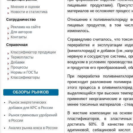
пищевыми продуктами). Присут
Мнения и оценки
материалов не осложняет процесс 
Новости и статистика
Отношение к поливинилхлориду во
Сотрудничество
пищевых продуктов, в том чис
Реклама на сайте
изменилось.
Для авторов
Контакты
Справедливо считалось, что токси
Справочная
переработке и эксплуатации изд
(винилхлорида) и добавок (см.,нап
Классификатор продукции
нервную и сосудистую системы, ор
Термопласты
воздухом в условиях производства
Добавки
Процессы
и продуктов его преобразований, о
Нормы и ГОСТы
При переработке поливинилхлор
Классификаторы
происходит разложение полимера
этого процесса в оливинилхлорид
ОБЗОРЫ РЫНКОВ
выделяющийся при высоких
темпер
применяют неорганические и орган
Рынок энергетических
менее токсичных материалов - стеа
добавок для КРС в России
В жесткие композиции на основе
Рынок гуминовых удобрений
пластификаторов, в эластичны
в России
достигать 60%. В качестве пл
Анализ рынка кокса в России
адипиновой, себациновой кислот