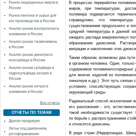
Рынок защищенных жиров в
В процессах переработки поливини
России
жиров, при температурах, дости
полимера подвергается термичес
Рынок пектина и сырья для
справедливо, что температу
его производства в России
существованием продольного и по
Анализ рынка изопропилата
средней температуры в данной зон
алюминия в России
ожидать распада макромолекул пол
Анализ рынка тиомочевины
образованию диоксинов. Раство
в России
миграции и накоплению этих диокси
Анализ рынка динитрата
Таким образом, возможны два пути
изосорбида в России
в организм человека. Один, только
Анализ рынка сульфида и
содержимое поливинилхлоридных у
гидросульфида натрия в
для многих изделий из поливинилх
России
линолеум и др.). Этот путь связан
Анализ рынка нитрата
условиях, способствующих сохран
алюминия в России
окружающей среды.
Радикальный способ исключения в
Все отчеты
его разложения - это, естественн
ОТЧЕТЫ ПО ТЕМАМ
такой необходимости существует. 
по борьбе с распространением стойк
Другая продукция
и относятся диоксины.
Литье под давлением,
В ряде стран (Нидерландах, Швец
ротоформование