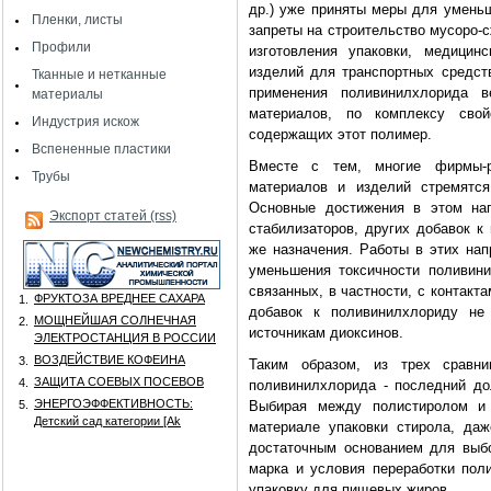
др.) уже приняты меры для уменьш
Пленки, листы
запреты на строительство мусоро-
Профили
изготовления упаковки, медицинс
изделий для транспортных средст
Тканные и нетканные
применения поливинилхлорида в
материалы
материалов, по комплексу сво
Индустрия искож
содержащих этот полимер.
Вспененные пластики
Вместе с тем, многие фирмы-р
Трубы
материалов и изделий стремятся
Основные достижения в этом нап
Экспорт статей (rss)
стабилизаторов, других добавок к
же назначения. Работы в этих нап
уменьшения токсичности поливини
связанных, в частности, с контакт
ФРУКТОЗА ВРЕДНЕЕ САХАРА
1.
добавок к поливинилхлориду не
МОЩНЕЙШАЯ СОЛНЕЧНАЯ
2.
источникам диоксинов.
ЭЛЕКТРОСТАНЦИЯ В РОССИИ
ВОЗДЕЙСТВИЕ КОФЕИНА
3.
Таким образом, из трех сравни
ЗАЩИТА СОЕВЫХ ПОСЕВОВ
4.
поливинилхлорида - последний до
ЭНЕРГОЭФФЕКТИВНОСТЬ:
5.
Выбирая между полистиролом и 
Детский сад категории [Аk
материале упаковки стирола, да
достаточным основанием для выб
марка и условия переработки пол
упаковку для пищевых жиров.