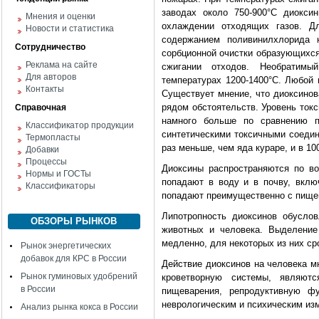
заводах около 750-900°С диокси
Мнения и оценки
охлаждении отходящих газов. Д
Новости и статистика
содержанием поливинилхлорида 
Сотрудничество
сорбционной очистки образующихся
Реклама на сайте
сжигании отходов. Необратимы
Для авторов
температурах 1200-1400°С. Любой 
Контакты
Существует мнение, что диоксинов
рядом обстоятельств. Уровень ток
Справочная
намного больше по сравнению 
Классификатор продукции
синтетическими токсичными соедин
Термопласты
раз меньше, чем яда кураре, и в 10
Добавки
Процессы
Диоксины распространяются по во
Нормы и ГОСТы
попадают в воду и в почву, вклю
Классификаторы
попадают преимущественно с пище
Липотропность диоксинов обусло
ОБЗОРЫ РЫНКОВ
животных и человека. Выделение
медленно, для некоторых из них ср
Рынок энергетических
добавок для КРС в России
Действие диоксинов на человека м
Рынок гуминовых удобрений
кроветворную системы, являют
в России
пищеварения, репродуктивную фу
неврологическим и психическим из
Анализ рынка кокса в России