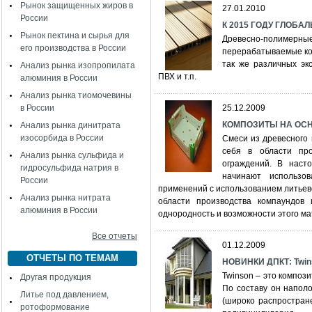
Рынок защищенных жиров в
27.01.2010
России
К 2015 ГОДУ ГЛОБА
Рынок пектина и сырья для
Древесно-полимерн
его производства в России
перерабатываемые ко
так же различных эк
Анализ рынка изопропилата
ПВХ и т.п.
алюминия в России
Анализ рынка тиомочевины
в России
25.12.2009
КОМПОЗИТЫ НА ОС
Анализ рынка динитрата
изосорбида в России
Смеси из древесного
себя в области про
Анализ рынка сульфида и
ограждений. В наст
гидросульфида натрия в
начинают использо
России
применений с использованием литьево
Анализ рынка нитрата
области производства компаундов 
алюминия в России
однородность и возможности этого ма
Все отчеты
01.12.2009
ОТЧЕТЫ ПО ТЕМАМ
НОВИНКИ ДПКТ: Twins
Twinson – это композ
Другая продукция
По составу он наполо
Литье под давлением,
(широко распростран
ротоформование