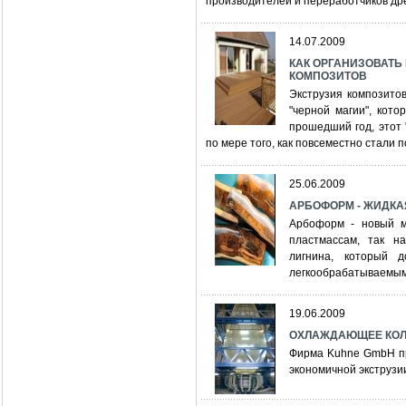
производителей и переработчиков др
14.07.2009
КАК ОРГАНИЗОВАТ
КОМПОЗИТОВ
Экструзия композито
"черной магии", кот
прошедший год, этот
по мере того, как повсеместно стали
25.06.2009
АРБОФОРМ - ЖИДКА
Арбоформ - новый м
пластмассам, так н
лигнина, который 
легкообрабатываемым
19.06.2009
ОХЛАЖДАЮЩЕЕ КОЛЬ
Фирма Kuhne GmbH пр
экономичной экструзии