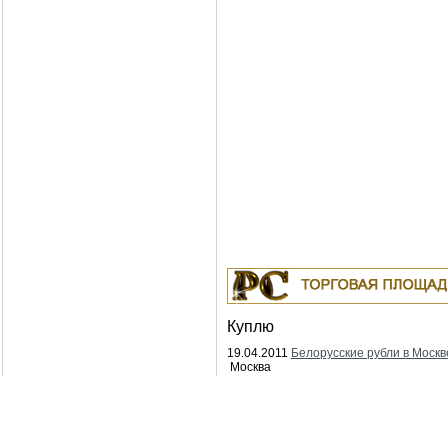
Куплю
19.04.2011
Белорусские рубли в Москв
Москва
18.04.2011
Индустриальные масла: И-
ИГНЕ-68, ИГНЕ-32, ИС-20, ИГС-68,И-5
И-40А, И-50А, ИЛС-5, ИЛС-10, ИЛС-22
ИГП, ИТД
Москва