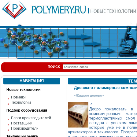
ПОИСК
НАВИГАЦИЯ
ТЕМ
Древесно-полимерные композ
Новые технологии
«Жидкое дерево»
Новинки
Технологии
->
Добро пожаловать в 
Подбор оборудования
композиционным мате
Блоги производителей
термопластичных смол
сегодня с успехом зам
Поставщики
которые уже не в полн
Производители
архитекторов и технологов. Прогрес
Тенденции рынка
и экологичного применением ресур