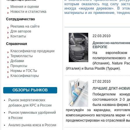
которым оказалось под силу заст
Мнения и оценки
иногда «жидким деревом». В этом
Новости и статистика
материалы и их применение, тенденц
Сотрудничество
Реклама на сайте
Для авторов
22.03.2010
Контакты
Древесно-наполнен
Справочная
ЕВРОПЕ
Классификатор продукции
На европейском 
Термопласты
полипропиленового 
Добавки
(Испания), Nature Pac
Процессы
(Италия) и Bursa Plastik (Турция).
Нормы и ГОСТы
Классификаторы
27.02.2010
ЛУЧШИЕ ДПКТ-НОВИ
ОБЗОРЫ РЫНКОВ
Победителем конк
состоявшегося 2-3 д
Рынок энергетических
была названа фирма 
добавок для КРС в России
присуждён за карандаш, изготовл
Рынок гуминовых удобрений
композиционного материала марки «W
в России
продемонстрирован на отраслевой выс
Анализ рынка кокса в России