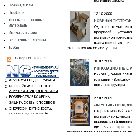
поливинилхлорид.
Пленки, листы
Профили
12.10.2009
Тканные и нетканные
НОВИНКИ ЭКСТРУЗ
материалы
Одно из самых инте
профилей - устране
Индустрия искож
полимерной композиц
Вспененные пластики
грануляционную ли
Трубы
становится более доступным.
Экспорт статей (rss)
30.07.2009
ИННОВАЦИОННЫЕ РА
Инновационная полит
компании «Bausano» 
ФРУКТОЗА ВРЕДНЕЕ САХАРА
1.
новые экструдеры.
МОЩНЕЙШАЯ СОЛНЕЧНАЯ
2.
ЭЛЕКТРОСТАНЦИЯ В РОССИИ
ВОЗДЕЙСТВИЕ КОФЕИНА
3.
27.07.2009
ЗАЩИТА СОЕВЫХ ПОСЕВОВ
4.
«КАУСТИК» ПРОДВИ
ЭНЕРГОЭФФЕКТИВНОСТЬ:
5.
Стерлитамакский «Ка
Детский сад категории [Аk
полимерных композито
провело конференцию
где было принято