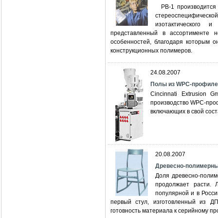
РВ-1 производится п
стереоспецифическо
изотактического и
представленный в ассортименте н
особенностей, благодаря которым о
конструкционных полимеров.
24.08.2007
Полы из WPC-профилей 
Cincinnati Extrusion
производство WPC-проф
включающих в свой сост
20.08.2007
Древесно-полимерны
Доля древесно-полим
продолжает расти. 
популярной и в Росси
первый стул, изготовленный из Д
готовность материала к серийному пр