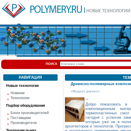
ПОИСК
НАВИГАЦИЯ
ТЕМ
Древесно-полимерные композ
Новые технологии
«Жидкое дерево»
Новинки
Технологии
->
Добро пожаловать в 
Подбор оборудования
композиционным мате
Блоги производителей
термопластичных смол
сегодня с успехом зам
Поставщики
которые уже не в полн
Производители
архитекторов и технологов. Прогрес
Тенденции рынка
и экологичного применением ресур