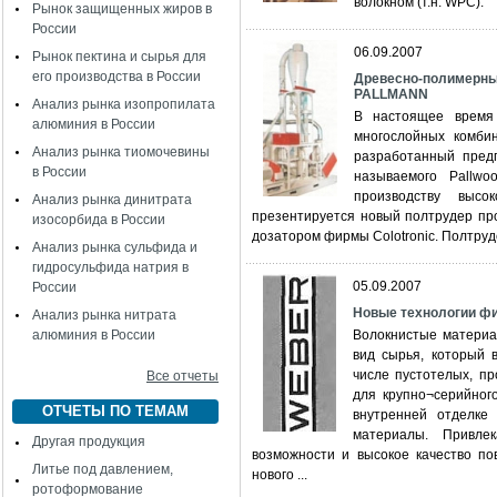
волокном (т.н. WPC).
Рынок защищенных жиров в
России
06.09.2007
Рынок пектина и сырья для
его производства в России
Древесно-полимерны
PALLMANN
Анализ рынка изопропилата
В настоящее время 
алюминия в России
многослойных комби
Анализ рынка тиомочевины
разработанный пред
в России
называемого Pallwo
производству высо
Анализ рынка динитрата
презентируется новый полтрудер пр
изосорбида в России
дозатором фирмы Colotronic. Полтруде
Анализ рынка сульфида и
гидросульфида натрия в
05.09.2007
России
Новые технологии 
Анализ рынка нитрата
алюминия в России
Волокнистые материа
вид сырья, который 
числе пустотелых, п
Все отчеты
для крупно¬серийног
ОТЧЕТЫ ПО ТЕМАМ
внутренней отделке 
материалы. Привле
Другая продукция
возможности и высокое качество по
Литье под давлением,
нового ...
ротоформование