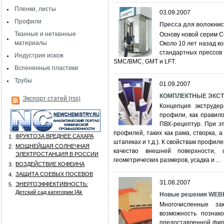
Пленки, листы
03.09.2007
Профили
Прecca для волокнис
Тканные и нетканные
Основу новой серим 
материалы
Около 10 лет назад к
стандартных прессов
Индустрия искож
SMC/BMC, GMT и LFT.
Вспененные пластики
Трубы
01.09.2007
КОМПЛЕКТНЫЕ ЭКС
Экспорт статей (rss)
Концепция экструде
профили, как правил
ПВХ-рецептур. При э
профилей, таких как рама, створка,
ФРУКТОЗА ВРЕДНЕЕ САХАРА
1.
штапиках и т.д.). К свойствам профил
МОЩНЕЙШАЯ СОЛНЕЧНАЯ
2.
качество внешней поверхности, 
ЭЛЕКТРОСТАНЦИЯ В РОССИИ
геометрических размеров, усадка и ...
ВОЗДЕЙСТВИЕ КОФЕИНА
3.
ЗАЩИТА СОЕВЫХ ПОСЕВОВ
4.
31.08.2007
ЭНЕРГОЭФФЕКТИВНОСТЬ:
5.
Детский сад категории [Аk
Новые решения WEBE
Многочисленные за
возможность познако
предоставленной фир