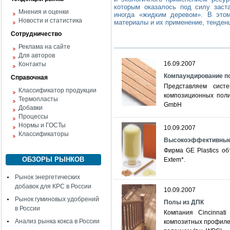
которым оказалось под силу заст
Мнения и оценки
иногда «жидким деревом». В этом
Новости и статистика
материалы и их применение, тенденц
Сотрудничество
Реклама на сайте
Для авторов
16.09.2007
Контакты
Компаундирование п
Справочная
Представляем сист
Классификатор продукции
композиционных полим
Термопласты
GmbH
Добавки
Процессы
Нормы и ГОСТы
10.09.2007
Классификаторы
Высокоэффективные
Фирма GE Plastics о
ОБЗОРЫ РЫНКОВ
Extem*.
Рынок энергетических
добавок для КРС в России
10.09.2007
Рынок гуминовых удобрений
Полы из ДПК
в России
Компания Cincinnat
Анализ рынка кокса в России
композитных профиле