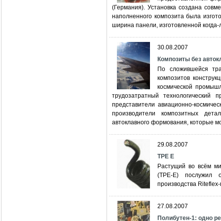
(Германия). Установка создана совме
наполненного композита была изгот
ширина панели, изготовленной когда-
30.08.2007
Композиты без авток
По сложившейся тра
композитов конструк
космической промышл
трудозатратный технологический п
представители авиационно-космичес
производители композитных дета
автоклавного формования, которые мог
29.08.2007
ТРЕ Е
Растущий во всём ми
(ТРЕ-Е) послужил 
производства Riteflex
27.08.2007
Полибутен-1: одно р