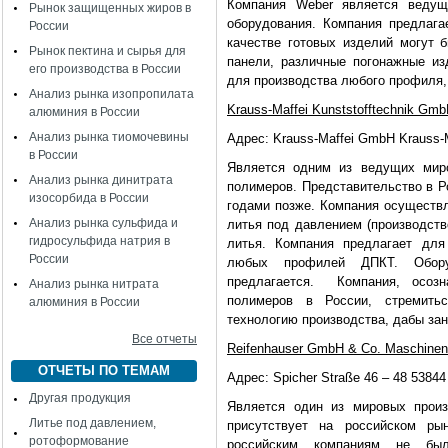
Компания Weber является ведущи
Рынок защищенных жиров в
оборудования. Компания предлага
России
качестве готовых изделий могут 
Рынок пектина и сырья для
панели, различные погонажные из
его производства в России
для производства любого профиля, 
Анализ рынка изопропилата
Krauss-Maffei Kunststofftechnik Gm
алюминия в России
Анализ рынка тиомочевины
Адрес: Krauss-Maffei GmbH Krauss-
в России
Является одним из ведущих миро
Анализ рынка динитрата
полимеров. Представительство в Р
изосорбида в России
годами позже. Компания осуществл
Анализ рынка сульфида и
литья под давлением (производств
гидросульфида натрия в
литья. Компания предлагает для
России
любых профилей ДПКТ. Оборуд
предлагается. Компания, осозн
Анализ рынка нитрата
полимеров в России, стремить
алюминия в России
технологию производства, дабы за
Все отчеты
Reifenhauser GmbH & Co. Maschinenf
ОТЧЕТЫ ПО ТЕМАМ
Адрес: Spicher Straße 46 – 48 53844
Другая продукция
Является один из мировых произ
Литье под давлением,
присутствует на российском ры
ротоформование
российским компаниям не был