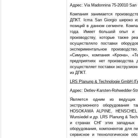
Адрес: Via Madonnina 75-20010 San 
Компания занимается производст
ДПКТ. Icma San Giorgio широко 
позиций в данном сегменте. Компа
года. Имеет большой опыт и р
производству, которые также ре
осуществляло поставки оборуд
экспериментальное производств
«Симурк», компания «Крона», «Т
предприятиях нет производства 
осуществляет поставки экструзион
из ДПКТ.
LRS Planung & Technologie GmbH (Г
Адрес: Detlev-Karsten-Rohwedder-Str.
Является одним из ведущих 
экструзионного оборудования та
HOSOKAWA ALPINE, HENSCHEL Mi
Wunsiedel и др. LRS Planung & Tec
и странах СНГ этих западных ф
оборудования, компонентов для п
сервисное и технологическое об