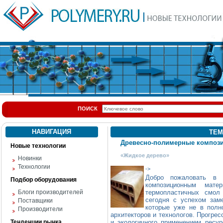
ПОИСК
НАВИГАЦИЯ
ТЕМ
Древесно-полимерные композ
Новые технологии
«Жидкое дерево»
Новинки
Технологии
->
Добро пожаловать в 
Подбор оборудования
композиционным мате
Блоги производителей
термопластичных смол
сегодня с успехом зам
Поставщики
которые уже не в полн
Производители
архитекторов и технологов. Прогрес
Тенденции рынка
и экологичного применением ресур