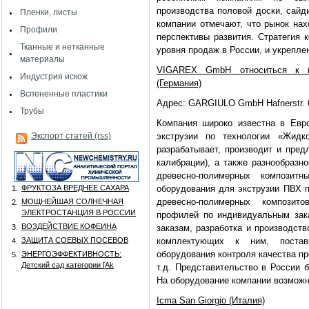
производства половой доски, сайд
Пленки, листы
компании отмечают, что рынок нах
Профили
перспективы развития. Стратегия 
Тканные и нетканные
уровня продаж в России, и укрепле
материалы
VIGAREX GmbH относиться к ко
Индустрия искож
(Германия)
Вспененные пластики
Адрес: GARGIULO GmbH Hafnerstr. 6
Трубы
Компания широко известна в Евр
Экспорт статей (rss)
экструзии по технологии «Жид
разрабатывает, производит и пре
калибрации), а также разнообразн
древесно-полимерных композит
ФРУКТОЗА ВРЕДНЕЕ САХАРА
оборудования для экструзии ПВХ п
1.
древесно-полимерных композито
МОЩНЕЙШАЯ СОЛНЕЧНАЯ
2.
ЭЛЕКТРОСТАНЦИЯ В РОССИИ
профилей по индивидуальным зак
ВОЗДЕЙСТВИЕ КОФЕИНА
3.
заказам, разработка и производст
ЗАЩИТА СОЕВЫХ ПОСЕВОВ
комплектующих к ним, поставк
4.
оборудования контроля качества п
ЭНЕРГОЭФФЕКТИВНОСТЬ:
5.
Детский сад категории [Аk
т.д. Представительство в России 
На оборудование компании возмож
Icma San Giorgio (Италия)