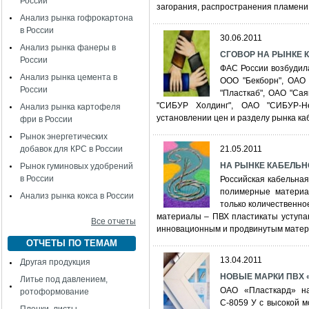
России
загорания, распространения пламени
Анализ рынка гофрокартона
в России
30.06.2011
Анализ рынка фанеры в
СГОВОР НА РЫНКЕ 
России
ФАС России возбудил
Анализ рынка цемента в
ООО "Бекборн", ОАО 
России
"Пласткаб", ОАО "Са
"СИБУР Холдинг", ОАО "СИБУР-Не
Анализ рынка картофеля
установлении цен и разделу рынка к
фри в России
Рынок энергетических
добавок для КРС в России
21.05.2011
НА РЫНКЕ КАБЕЛЬ
Рынок гуминовых удобрений
в России
Российская кабельная
полимерные материа
Анализ рынка кокса в России
только количественно
материалы – ПВХ пластикаты уступаю
Все отчеты
инновационным и продвинутым матер
ОТЧЕТЫ ПО ТЕМАМ
13.04.2011
Другая продукция
НОВЫЕ МАРКИ ПВХ 
Литье под давлением,
ОАО «Пласткард» н
ротоформование
С-8059 У с высокой 