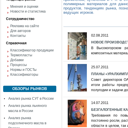
полимерных материалов для данно
Мнения и оценки
продуктов, тенденциях рынка, поз
Новости и статистика
ведущих игроков.
Сотрудничество
Реклама на сайте
Для авторов
02.08.2011
Контакты
НОВОЕ ПРОИЗВОДС
Справочная
В Высокогорском р
Классификатор продукции
композитных материа
Термопласты
Добавки
Процессы
25.07.2011
Нормы и ГОСТы
ПЛАНЫ «УРАЛХИМП
Классификаторы
Совет директоров О
итоги работы предп
ОБЗОРЫ РЫНКОВ
полугодии и задачи до
Анализ рынка СУГ в России
14.07.2011
Анализ рынка льняного
БЕЗГАЛОГЕННЫЕ К
масла в России
Требования по пов
Анализ рынка
постоянно росли, раст
подсолнечного масла в
области в целом, так