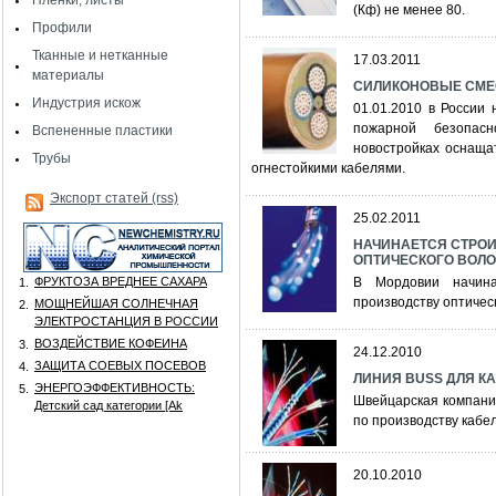
Пленки, листы
(Кф) не менее 80.
Профили
Тканные и нетканные
17.03.2011
материалы
СИЛИКОНОВЫЕ СМЕС
Индустрия искож
01.01.2010 в России
пожарной безопасн
Вспененные пластики
новостройках оснащат
Трубы
огнестойкими кабелями.
Экспорт статей (rss)
25.02.2011
НАЧИНАЕТСЯ СТРОИ
ОПТИЧЕСКОГО ВОЛ
ФРУКТОЗА ВРЕДНЕЕ САХАРА
В Мордовии начина
1.
производству оптическ
МОЩНЕЙШАЯ СОЛНЕЧНАЯ
2.
ЭЛЕКТРОСТАНЦИЯ В РОССИИ
ВОЗДЕЙСТВИЕ КОФЕИНА
3.
24.12.2010
ЗАЩИТА СОЕВЫХ ПОСЕВОВ
4.
ЛИНИЯ BUSS ДЛЯ К
ЭНЕРГОЭФФЕКТИВНОСТЬ:
5.
Швейцарская компани
Детский сад категории [Аk
по производству кабе
20.10.2010