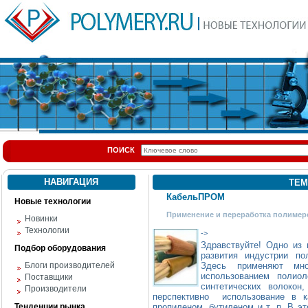
ПОИСК
НАВИГАЦИЯ
ТЕМ
КабельПРОМ
Новые технологии
Применение и переработка полимер
Новинки
Технологии
->
Здравствуйте! Одно из 
Подбор оборудования
развития индустрии 
Блоги производителей
Здесь применяют мно
использованием полиол
Поставщики
синтетических волокон
Производители
перспективно использование в к
Тенденции рынка
пропиленом, бутиленом и т. п. В э