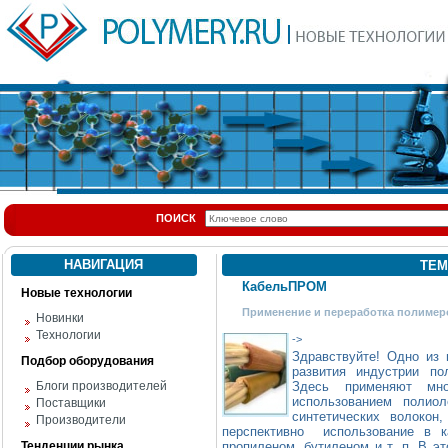
ПОИСК
НАВИГАЦИЯ
ТЕМ
КабельПРОМ
Новые технологии
Применение и переработка полимер
Новинки
Технологии
->
Здравствуйте! Одно из 
Подбор оборудования
развития индустрии 
Блоги производителей
Здесь применяют мно
использованием полиол
Поставщики
синтетических волокон
Производители
перспективно использование в к
Тенденции рынка
пропиленом, бутиленом и т. п. В э