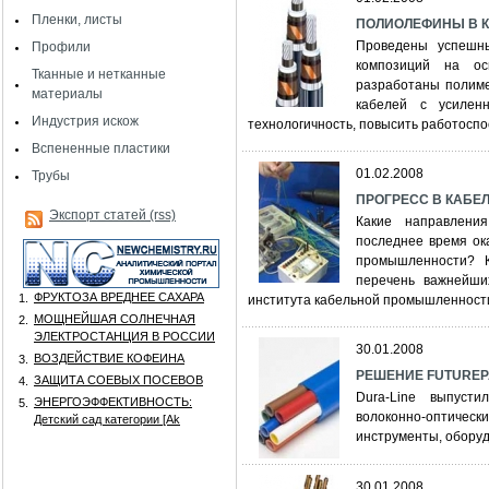
Пленки, листы
ПОЛИОЛЕФИНЫ В КА
Проведены успешн
Профили
композиций на ос
Тканные и нетканные
разработаны полиме
материалы
кабелей с усилен
Индустрия искож
технологичность, повысить работосп
Вспененные пластики
01.02.2008
Трубы
ПРОГРЕСС В КАБЕЛЬ
Экспорт статей (rss)
Какие направлени
последнее время ок
промышленности? 
перечень важнейших
ФРУКТОЗА ВРЕДНЕЕ САХАРА
1.
института кабельной промышленности
МОЩНЕЙШАЯ СОЛНЕЧНАЯ
2.
ЭЛЕКТРОСТАНЦИЯ В РОССИИ
30.01.2008
ВОЗДЕЙСТВИЕ КОФЕИНА
3.
РЕШЕНИЕ FUTUREPAT
ЗАЩИТА СОЕВЫХ ПОСЕВОВ
4.
Dura-Line выпуст
ЭНЕРГОЭФФЕКТИВНОСТЬ:
5.
волоконно-оптичес
Детский сад категории [Аk
инструменты, оборуд
30.01.2008