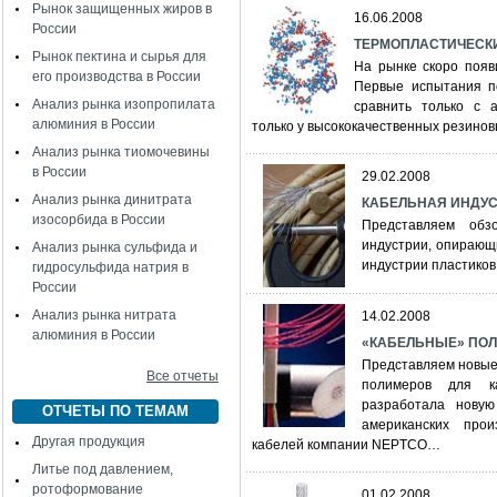
Рынок защищенных жиров в
16.06.2008
России
ТЕРМОПЛАСТИЧЕСКИЕ
Рынок пектина и сырья для
На рынке скоро появ
его производства в России
Первые испытания по
Анализ рынка изопропилата
сравнить только с 
алюминия в России
только у высококачественных резинов
Анализ рынка тиомочевины
в России
29.02.2008
Анализ рынка динитрата
КАБЕЛЬНАЯ ИНДУСТР
изосорбида в России
Представляем обз
индустрии, опирающи
Анализ рынка сульфида и
индустрии пластиков
гидросульфида натрия в
России
Анализ рынка нитрата
14.02.2008
алюминия в России
«КАБЕЛЬНЫЕ» ПОЛИ
Представляем новые
Все отчеты
полимеров для к
разработала нову
ОТЧЕТЫ ПО ТЕМАМ
американских про
Другая продукция
кабелей компании NEPTCO…
Литье под давлением,
ротоформование
01.02.2008