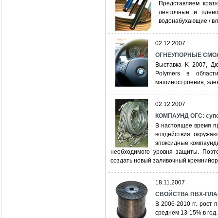
Представляем крат
ленточные и плено
водонабухающие / в
02.12.2007
ОГНЕУПОРНЫЕ СМО
Выставка K 2007, Дю
Polymers в област
машиностроения, элек
02.12.2007
КОМПАУНД ОГС: супе
В настоящее время п
воздействия окружаю
эпоксидные компаунды
необходимого уровня защиты. Поэт
создать новый заливочный кремнийор
18.11.2007
СВОЙСТВА ПВХ-ПЛА
В 2006-2010 гг. рост 
среднем 13-15% в год.