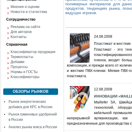
полимерных материалов для данно
Мнения и оценки
продуктов, тенденциях рынка, поз
Новости и статистика
ведущих игроков.
Сотрудничество
Реклама на сайте
Для авторов
24.08.2008
Контакты
Пластикат и жесткие
Справочная
Пластикат - это тех
Классификатор продукции
пластифицированного
Термопласты
пленок, входит боль
Добавки
композиции, и прежде всего от колич
Процессы
и жесткие ПВХ-пленки. Мягкие ПВХ-п
Нормы и ГОСТы
пластиката.
Классификаторы
12.08.2008
ОБЗОРЫ РЫНКОВ
ИННОВАЦИИ «MAILLE
Рынок энергетических
Maillefer SA, Швейц
добавок для КРС в России
технологий, обору
кабельной промышле
Рынок гуминовых удобрений
непрерывной вулканизации, как 
в России
предназначенные для производства с
Анализ рынка кокса в России