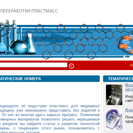
Н
АТИЧЕСКИЕ НОМЕРА
ТЕМАТИЧЕС
П
ол
авт
Инд
«ав
ецразделе об индустрии пластмасс для медицины!
едицину уже невозможно представить без изделий и
П
ла
. От них во многом здесь зависит прогресс. Появление
Пол
лимерных материалов позволило решить нерешаемые
здо
 разделе вы найдете статьи о развитии технологий
цины, о тенденциях этого рынка, познакомитесь с
тями ведущих игроков.