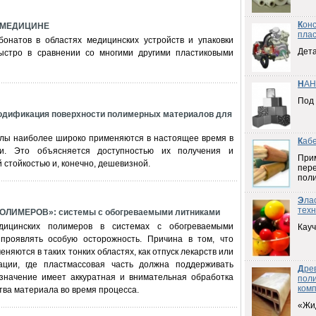
К
он
 МЕДИЦИНЕ
плас
онатов в областях медицинских устройств и упаковки
Дета
ыстро в сравнении со многими другими пластиковыми
Н
АН
Под
одификация поверхности полимерных материалов для
ы наиболее широко применяются в настоящее время в
К
аб
ии. Это объясняется доступностью их получения и
При
 стойкостью и, конечно, дешевизной.
пер
пол
Э
ла
техн
ЛИМЕРОВ»: системы с обогреваемыми литниками
дицинских полимеров в системах с обогреваемыми
Кауч
проявлять особую осторожность. Причина в том, что
няются в таких тонких областях, как отпуск лекарств или
ации, где пластмассовая часть должна поддерживать
Д
ре
 значение имеет аккуратная и внимательная обработка
пол
ком
тва материала во время процесса.
«Жи