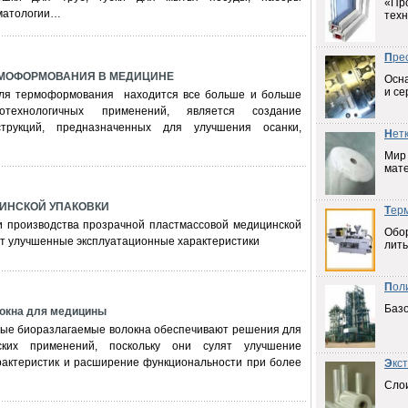
«Пр
оматологии…
техн
П
ре
МОФОРМОВАНИЯ В МЕДИЦИНЕ
Осна
и се
для термоформования находится все больше и больше
технологичных применений, является создание
струкций, предназначенных для улучшения осанки,
Н
ет
Мир
мат
ИНСКОЙ УПАКОВКИ
Т
ер
и производства прозрачной пластмассовой медицинской
Обо
ют улучшенные эксплуатационные характеристики
лить
П
ол
Баз
окна для медицины
ые биоразлагаемые волокна обеспечивают решения для
ских применений, поскольку они сулят улучшение
рактеристик и расширение функциональности при более
Э
кс
Слои