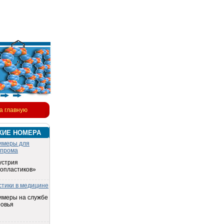
а главную
КИЕ НОМЕРА
имеры для
опрома
устрия
топластиков»
стики в медицине
имеры на службе
ровья