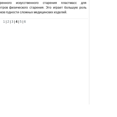
оренного искусственного старения пластмасс для
тров физического старения. Это играет большую роль
ков годности сложных медицинских изделий.
1
|
2
|
3
|
4
|
5
|
6