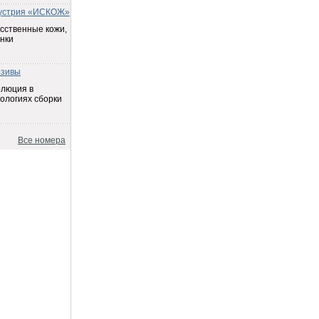
устрия «ИСКОЖ»
сственные кожи,
нки
езивы
олюция в
ологиях сборки
Все номера