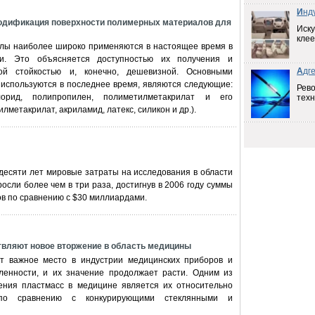
И
нд
одификация поверхности полимерных материалов для
Иску
клее
ы наиболее широко применяются в настоящее время в
ии. Это объясняется доступностью их получения и
А
дг
кой стойкостью и, конечно, дешевизной. Основными
используются в последнее время, являются следующие:
Рев
лорид, полипропилен, полиметилметакрилат и его
техн
лметакрилат, акриламид, латекс, силикон и др.).
десяти лет мировые затраты на исследования в области
осли более чем в три раза, достигнув в 2006 году суммы
в по сравнению с $30 миллиардами.
вляют новое вторжение в область медицины
т важное место в индустрии медицинских приборов и
енности, и их значение продолжает расти. Одним из
ния пластмасс в медицине является их относительно
 по сравнению с конкурирующими стеклянными и