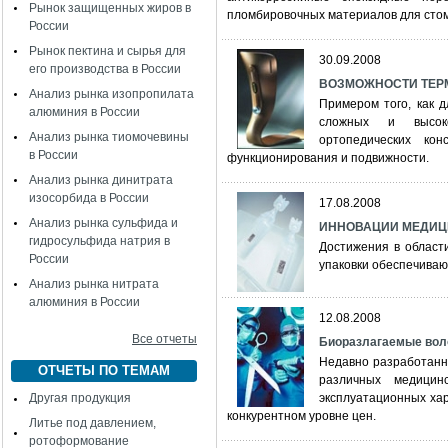
Рынок защищенных жиров в
пломбировочных материалов для ст
России
Рынок пектина и сырья для
30.09.2008
его производства в России
ВОЗМОЖНОСТИ ТЕР
Анализ рынка изопропилата
Примером того, как 
алюминия в России
сложных и высоко
Анализ рынка тиомочевины
ортопедических кон
в России
функционирования и подвижности.
Анализ рынка динитрата
изосорбида в России
17.08.2008
Анализ рынка сульфида и
ИННОВАЦИИ МЕДИЦ
гидросульфида натрия в
Достижения в област
России
упаковки обеспечива
Анализ рынка нитрата
алюминия в России
12.08.2008
Все отчеты
Биоразлагаемые вол
Недавно разработанн
ОТЧЕТЫ ПО ТЕМАМ
различных медицин
Другая продукция
эксплуатационных ха
конкурентном уровне цен.
Литье под давлением,
ротоформование