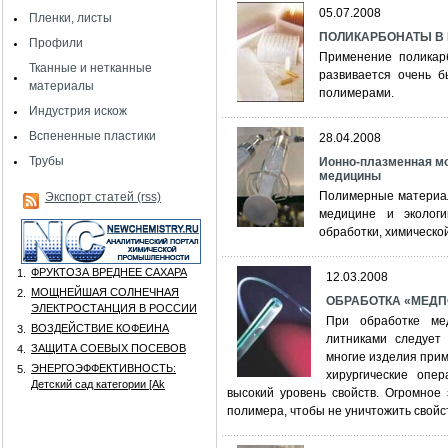
05.07.2008
Пленки, листы
ПОЛИКАРБОНАТЫ В
Профили
Применение поликарб
Тканные и нетканные
развивается очень б
материалы
полимерами.
Индустрия искож
Вспененные пластики
28.04.2008
Трубы
Ионно-плазменная м
медицины
Полимерные материал
Экспорт статей (rss)
медицине и эколог
обработки, химической
ФРУКТОЗА ВРЕДНЕЕ САХАРА
1.
12.03.2008
МОЩНЕЙШАЯ СОЛНЕЧНАЯ
2.
ОБРАБОТКА «МЕДПО
ЭЛЕКТРОСТАНЦИЯ В РОССИИ
При обработке ме
ВОЗДЕЙСТВИЕ КОФЕИНА
3.
литниками следует 
ЗАЩИТА СОЕВЫХ ПОСЕВОВ
4.
многие изделия приме
ЭНЕРГОЭФФЕКТИВНОСТЬ:
5.
хирургические опер
Детский сад категории [Аk
высокий уровень свойств. Огромное
полимера, чтобы не уничтожить свойс