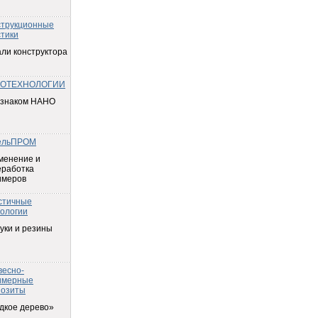
струкционные
тики
ли конструктора
ОТЕХНОЛОГИИ
 знаком НАНО
ельПРОМ
менение и
еработка
имеров
стичные
ологии
уки и резины
весно-
имерные
позиты
дкое дерево»