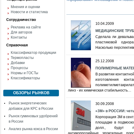
Мнения и оценки
Новости и статистика
Сотрудничество
10.04.2009
Реклама на сайте
МЕДИЦИНСКИЕ ТРУБК
Для авторов
Сделала ли девальва
Контакты
пластиковой однора
Справочная
Насколько перспектив
Классификатор продукции
Термопласты
25.12.2008
Добавки
Процессы
ПОЛИМЕРНЫЕ МАТЕ
Нормы и ГОСТы
В развитии контактно
Классификаторы
изготовления кон
полиметилметакрила
линз - их химическая стабильность…
ОБЗОРЫ РЫНКОВ
Рынок энергетических
30.09.2008
добавок для КРС в России
«3М» в РОССИИ: чет
Рынок гуминовых удобрений
Корпорация ЗМ в сент
в России
площадке в подмоско
долл., будут пр
Анализ рынка кокса в России
антикоррозийные эпоксидные пор