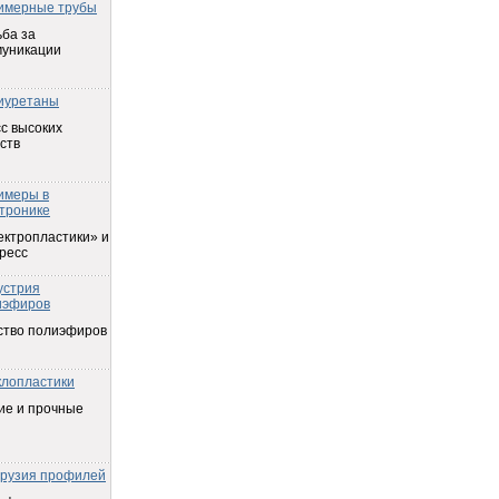
имерные трубы
ба за
муникации
иуретаны
с высоких
ств
имеры в
тронике
ектропластики» и
ресс
устрия
иэфиров
ство полиэфиров
клопластики
ие и прочные
трузия профилей