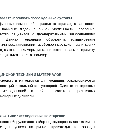
восстанавливать поврежденные суставы
ических изменений в развитых странах, в частности,
а пожилых людей в общей численности населения,
чество пациентов с дегенеративными заболеваниями
в. Данная тенденция обусловила возникновение
или восстановлении тазобедренных, коленных и других
и, включая полимеры, металлические сплавы и керамику.
н (UHMWPE) – это полимер, ...
ИНСКОЙ ТЕХНИКИ И МАТЕРИАЛОВ
 средств и материалов для медицины характеризуется
новаций и сильной конкуренцией. Один из интересных
х исследований в ней – сочетание различных
нженерных дисциплин.
АСТИКИ: исследование на старение
нского оборудования выбор подходящего пластика имеет
е для успеха на рынке. Производители проводят