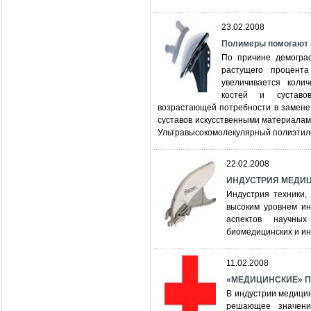
23.02.2008
Полимеры помогают 
По причине демограф
растущего процент
увеличивается коли
костей и суставо
возрастающей потребности в замене 
суставов искусственными материалам
Ультравысокомолекулярный полиэтиле
22.02.2008
ИНДУСТРИЯ МЕДИЦ
Индустрия техники,
высоким уровнем ин
аспектов научны
биомедицинских и и
11.02.2008
«МЕДИЦИНСКИЕ» ПЛ
В индустрии медици
решающее значени