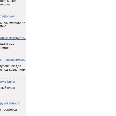
офильные»
ологии
сс-формы
стка: технологии
рвис
каные материалы
 нетканых
ериалов
мопластавтоматы
рудование для
я под давлением
иолефины
овый пласт
трузия пленок
 прогресса