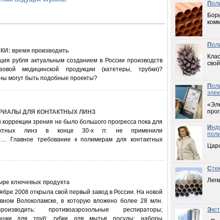
П
ол
Борь
ком
П
ол
И: время производить
Клас
ция рубля актуальным созданием в России производств
свой
зовой медицинской продукции (катетеры, трубки)?
ны могут быть подобные проекты?
П
ол
элек
«Эл
прог
РИАЛЫ ДЛЯ КОНТАКТНЫХ ЛИНЗ
й коррекции зрения не было большого прогресса пока для
И
нд
тактных линз в конце 30-х гг. не применили
пол
т… Главное требование к полимерам для контактных
Цар
С
те
Легк
ыре ключевых продукта
ябре 2008 открыла свой первый завод в России. На новой
вном Волоколамске, в которую вложено более 28 млн.
оизводить: противоаэрозольные респираторы;
Э
кс
ошки для труб; губки для мытья посуды; наборы