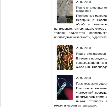
23.02.2008
Ионно-плазменная м
медицины
Полимерные материал
медицине и эколог
обработки, химичес
полимерными материалами, которые 
тефлон, полиуретан, поливинилх
производные (в частности, гидроксиэти
23.02.2008
Индустрия здоровья
В течение последних 
здравоохранения возр
около $106 миллиардо
23.02.2008
Пластмассы осущест
Пластмассы занимаю
упаковочной промышл
преимуществ примене
низкая стоимость
металлическими материалами.