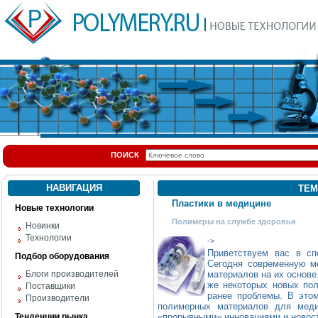
ПОИСК
НАВИГАЦИЯ
ТЕМ
Пластики в медицине
Новые технологии
Полимеры на службе здоровья
Новинки
Технологии
->
Приветствуем вас в сп
Подбор оборудования
Сегодня современную м
Блоги производителей
материалов на их основе
же некоторых новых по
Поставщики
ранее проблемы. В этом
Производители
полимерных материалов для меди
Тенденции рынка
«прорывными» инновациями и новос