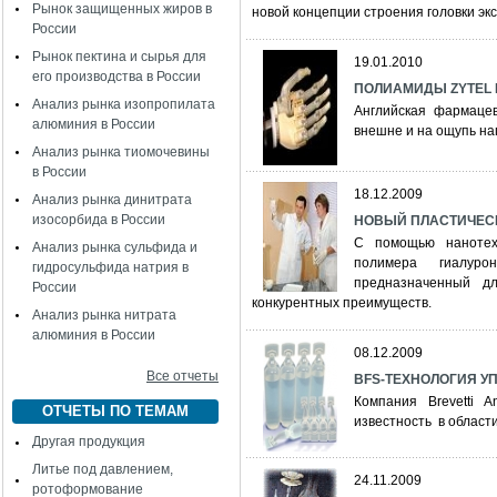
Рынок защищенных жиров в
новой концепции строения головки э
России
Рынок пектина и сырья для
19.01.2010
его производства в России
ПОЛИАМИДЫ ZYTEL 
Анализ рынка изопропилата
Английская фармацев
алюминия в России
внешне и на ощупь на
Анализ рынка тиомочевины
в России
18.12.2009
Анализ рынка динитрата
изосорбида в России
НОВЫЙ ПЛАСТИЧЕСКИ
С помощью нанотех
Анализ рынка сульфида и
полимера гиалуро
гидросульфида натрия в
предназначенный д
России
конкурентных преимуществ.
Анализ рынка нитрата
алюминия в России
08.12.2009
Все отчеты
BFS-ТЕХНОЛОГИЯ У
Компания Brevetti 
ОТЧЕТЫ ПО ТЕМАМ
известность в област
Другая продукция
Литье под давлением,
24.11.2009
ротоформование