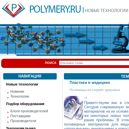
ПОИСК
НАВИГАЦИЯ
ТЕМ
Пластики в медицине
Новые технологии
Полимеры на службе здоровья
Новинки
Технологии
->
Приветствуем вас в сп
Подбор оборудования
Сегодня современную м
Блоги производителей
материалов на их основе
же некоторых новых по
Поставщики
ранее проблемы. В этом
Производители
полимерных материалов для меди
Тенденции рынка
«прорывными» инновациями и новос