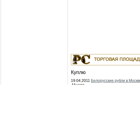
Куплю
19.04.2011
Белорусские рубли в Москв
Москва
18.04.2011
Индустриальные масла: И-
ИГНЕ-68, ИГНЕ-32, ИС-20, ИГС-68,И-5
И-40А, И-50А, ИЛС-5, ИЛС-10, ИЛС-22
ИГП, ИТД
Москва
04.04.2011
Куплю Биг-Бэги, МКР на
переработку.
Москва