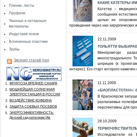
КАКИЕ КАТЕТЕРЫ И
Пленки, листы
Катетер – медицинс
Профили
сообщения естественн
целью их опорожне
Тканные и нетканные
проведения через них хирургических 
материалы
Индустрия искож
22.11.2009
Вспененные пластики
ТОЛЬЯТТИ ВЫБИРАЕ
Трубы
Минпромторг разр
многострадального Т
Экспорт статей (rss)
шприцев (к проекта
интерес). Его старт которого намечен 
11.11.2009
ФРУКТОЗА ВРЕДНЕЕ САХАРА
1.
МОЩНЕЙШАЯ СОЛНЕЧНАЯ
2.
«БИОПЛАСТОТАН»: би
ЭЛЕКТРОСТАНЦИЯ В РОССИИ
В Красноярске запуще
ВОЗДЕЙСТВИЕ КОФЕИНА
3.
разлагаемых полиэфи
ЗАЩИТА СОЕВЫХ ПОСЕВОВ
4.
перспективны для про
ЭНЕРГОЭФФЕКТИВНОСТЬ:
5.
Детский сад категории [Аk
28.10.2009
ТЕРМОЧУВСТВИТЕЛ
Исследователи из В