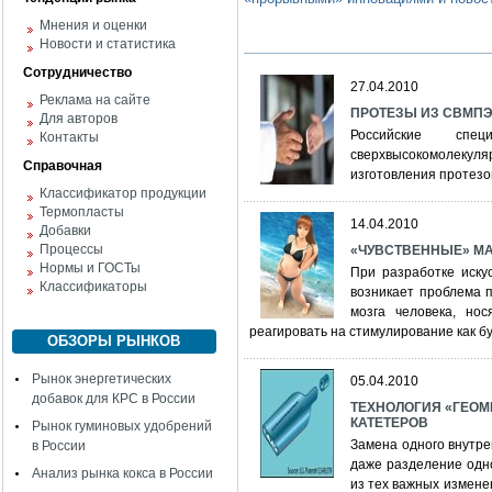
Мнения и оценки
Новости и статистика
Сотрудничество
27.04.2010
Реклама на сайте
ПРОТЕЗЫ ИЗ СВМП
Для авторов
Российские спе
Контакты
сверхвысокомолекул
Справочная
изготовления протезо
Классификатор продукции
Термопласты
14.04.2010
Добавки
Процессы
«ЧУВСТВЕННЫЕ» М
Нормы и ГОСТы
При разработке иску
Классификаторы
возникает проблема 
мозга человека, нос
реагировать на стимулирование как б
ОБЗОРЫ РЫНКОВ
Рынок энергетических
05.04.2010
добавок для КРС в России
ТЕХНОЛОГИЯ «ГЕОМ
КАТЕТЕРОВ
Рынок гуминовых удобрений
Замена одного внутрен
в России
даже разделение одно
Анализ рынка кокса в России
из тех важных измене