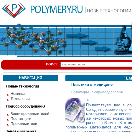
ПОИСК
НАВИГАЦИЯ
ТЕМ
Пластики в медицине
Новые технологии
Полимеры на службе здоровья
Новинки
Технологии
->
Приветствуем вас в сп
Подбор оборудования
Сегодня современную м
Блоги производителей
материалов на их основе
же некоторых новых по
Поставщики
ранее проблемы. В этом
Производители
полимерных материалов для меди
Тенденции рынка
«прорывными» инновациями и новос