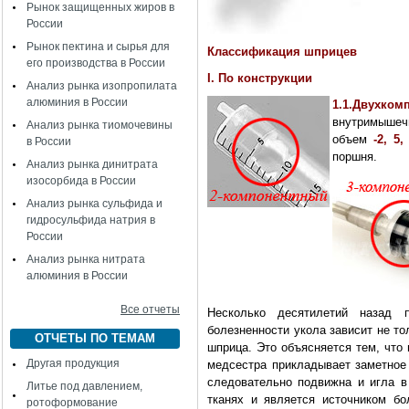
Рынок защищенных жиров в
России
Рынок пектина и сырья для
Классификация шприцев
его производства в России
I. По конструкции
Анализ рынка изопропилата
алюминия в России
1.1.Двухком
внутримышеч
Анализ рынка тиомочевины
объем
-2, 5,
в России
поршня.
Анализ рынка динитрата
изосорбида в России
Анализ рынка сульфида и
гидросульфида натрия в
России
Анализ рынка нитрата
алюминия в России
Все отчеты
Несколько десятилетий назад 
болезненности укола зависит не то
ОТЧЕТЫ ПО ТЕМАМ
шприца. Это объясняется тем, что
Другая продукция
медсестра прикладывает заметное 
следовательно подвижна и игла в 
Литье под давлением,
тканях и является источником б
ротоформование