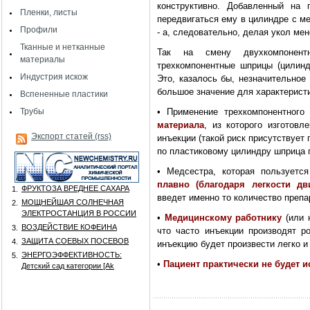
конструктивно. Добавленный на 
Пленки, листы
передвигаться ему в цилиндре с м
Профили
- а, следовательно, делая укол ме
Тканные и нетканные
Так на смену двухкомпонен
материалы
трехкомпонентные шприцы (цилинд
Индустрия искож
Это, казалось бы, незначительное
большое значение для характерист
Вспененные пластики
Трубы
• Применение трехкомпонентног
материала
, из которого изготов
Экспорт статей (rss)
инъекции (такой риск присутствует
по пластиковому цилиндру шприца 
• Медсестра, которая пользуетс
плавно (благодаря легкости д
ФРУКТОЗА ВРЕДНЕЕ САХАРА
1.
введет именно то количество препа
МОЩНЕЙШАЯ СОЛНЕЧНАЯ
2.
ЭЛЕКТРОСТАНЦИЯ В РОССИИ
•
Медицинскому работнику
(или н
ВОЗДЕЙСТВИЕ КОФЕИНА
3.
что часто инъекции производят ро
ЗАЩИТА СОЕВЫХ ПОСЕВОВ
4.
инъекцию будет произвести легко и
ЭНЕРГОЭФФЕКТИВНОСТЬ:
5.
•
Пациент практически не будет 
Детский сад категории [Аk